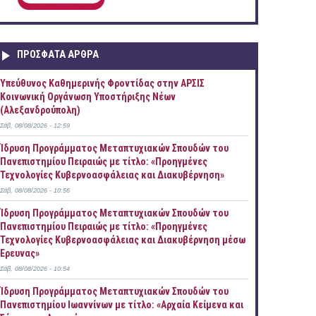
ΠΡOΣΦΑΤΑ AΡΘΡΑ
Yπεύθυνος Καθημερινής Φροντίδας στην ΑΡΣΙΣ
Κοινωνική Οργάνωση Υποστήριξης Νέων
(Αλεξανδρούπολη)
Σάβ, 08/08/2026 - 12:59
Ίδρυση Προγράμματος Μεταπτυχιακών Σπουδών του
Πανεπιστημίου Πειραιώς με τίτλο: «Προηγμένες
Τεχνολογίες Κυβερνοασφάλειας και Διακυβέρνηση»
Σάβ, 08/08/2026 - 10:56
Ίδρυση Προγράμματος Μεταπτυχιακών Σπουδών του
Πανεπιστημίου Πειραιώς με τίτλο: «Προηγμένες
Τεχνολογίες Κυβερνοασφάλειας και Διακυβέρνηση μέσω
Έρευνας»
Σάβ, 08/08/2026 - 10:54
Ίδρυση Προγράμματος Μεταπτυχιακών Σπουδών του
Πανεπιστημίου Ιωαννίνων με τίτλο: «Αρχαία Κείμενα και