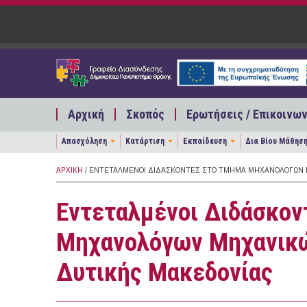
Παράκαμψη προς το κυρίως περιεχόμενο
Αρχική
Σκοπός
Ερωτήσεις / Επικοινων
Απασχόληση
Κατάρτιση
Εκπαίδευση
Δια Βίου Μάθησ
ΑΡΧΙΚΉ
/ ΕΝΤΕΤΑΛΜΈΝΟΙ ΔΙΔΆΣΚΟΝΤΕΣ ΣΤΟ ΤΜΉΜΑ ΜΗΧΑΝΟΛΌΓΩΝ 
Εντεταλμένοι Διδάσκον
Μηχανολόγων Μηχανικώ
Δυτικής Μακεδονίας