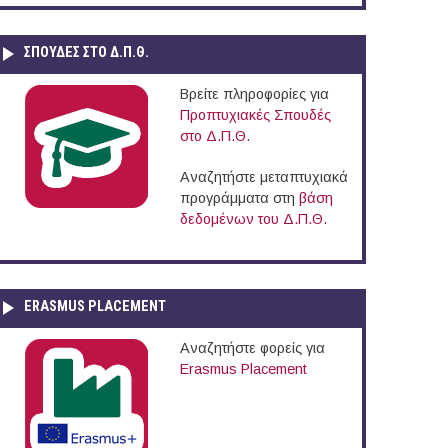
ΣΠΟΥΔΈΣ ΣΤΟ Δ.Π.Θ.
Βρείτε πληροφορίες για
Προπτυχιακές Σπουδές
στο Δ.Π.Θ.
Αναζητήστε μεταπτυχιακά
προγράμματα στη
βάση
δεδομένων του Δ.Π.Θ.
ERASMUS PLACEMENT
Αναζητήστε φορείς για
Erasmus Placement