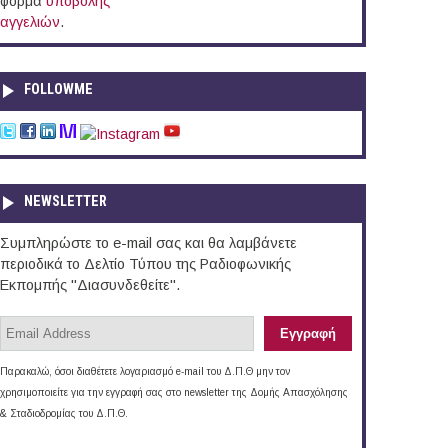
φόρμα
υποβολής
αγγελιών
.
FOLLOWME
NEWSLETTER
Συμπληρώστε το e-mail σας και θα λαμβάνετε
περιοδικά το Δελτίο Τύπου της Ραδιοφωνικής
Εκπομπής "Διασυνδεθείτε".
Παρακαλώ, όσοι διαθέτετε λογαριασμό e-mail του Δ.Π.Θ μην τον
χρησιμοποιείτε για την εγγραφή σας στο newsletter της Δομής Απασχόλησης
& Σταδιοδρομίας του Δ.Π.Θ.