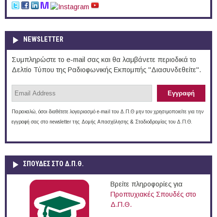
NEWSLETTER
Συμπληρώστε το e-mail σας και θα λαμβάνετε περιοδικά το
Δελτίο Τύπου της Ραδιοφωνικής Εκπομπής "Διασυνδεθείτε".
Παρακαλώ, όσοι διαθέτετε λογαριασμό e-mail του Δ.Π.Θ μην τον χρησιμοποιείτε για την
εγγραφή σας στο newsletter της Δομής Απασχόλησης & Σταδιοδρομίας του Δ.Π.Θ.
ΣΠΟΥΔΈΣ ΣΤΟ Δ.Π.Θ.
Βρείτε πληροφορίες για
Προπτυχιακές Σπουδές στο
Δ.Π.Θ.