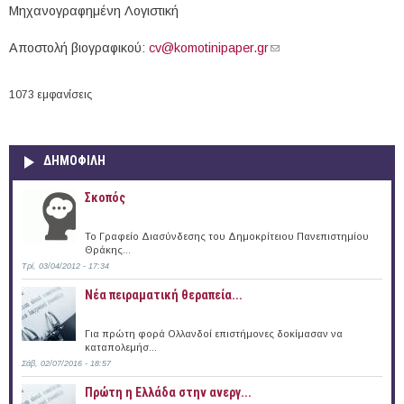
Mηχανογραφημένη Λογιστική
Αποστολή βιογραφικού:
cv@komotinipaper.gr
(link sends e-mail)
1073 εμφανίσεις
ΔΗΜΟΦΙΛΗ
Σκοπός
Το Γραφείο Διασύνδεσης του Δημοκρίτειου Πανεπιστημίου
Θράκης...
Τρί, 03/04/2012 - 17:34
Νέα πειραματική θεραπεία...
Για πρώτη φορά Ολλανδοί επιστήμονες δοκίμασαν να
καταπολεμήσ...
Σάβ, 02/07/2016 - 18:57
Πρώτη η Ελλάδα στην ανεργ...