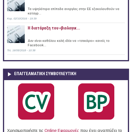
Τα υψηλότερα επίπεδα ανεργίας στην ΕΕ εξακολουθούν να
καταγρ...
Κυρ, 02/10/2016 - 19:39
Η διατάραξη του «βιολογικ...
Δεν είναι καθόλου καλή ιδέα να «τσεκάρει» κανείς το
Facebook...
Τετ, 16/05/2018 - 10:38
ΕΠΑΓΓΕΛΜΑΤΙΚΉ ΣΥΜΒΟΥΛΕΥΤΙΚΉ
Χρησιμοποιήστε τις
Online Eφαρμογές
που έχει αναπτύξει το