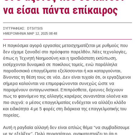
να είσαι πάντα επίκαιρος
ΣΥΓΓΡΑΦΈΑΣ:
DTSITSIS
ΗΜΕΡΟΜΗΝΊΑ:
ΜΑΡ 12, 2025 08:48
Η παγκόσμια αγορά εργασίας μετασχηματίζεται με ρυθμούς που
δεν είχαμε ξαναδεί στο πρόσφατο παρελθόν. Νέες τεχνολογίες,
όπως η Τεχνητή Νοημοσύνη και η τρισδιάστατη εκτύπωση,
εισέρχονται δυναμικά σε ποικίλους τομείς, ενώ παράλληλα
παραδοσιακά επαγγέλματα εξελίσσονται ή και καταργούνται,
δίνοντας τη θέση τους σε νέα. Δεν είναι τυχαίο ότι, οι εργαζόμενοι
σήμερα καλούνται να επιμορφώνονται συνεχώς ώστε να
παραμένουν ανταγωνιστικοί. Επιπρόσθετα, έρευνες δείχνουν
πως το φαινόμενο της αλλαγής καριέρας συναντάται ολοένα και
πιο συχνά: ο μέσος επαγγελματίας ενδέχεται να αλλάξει κλάδο
και ειδικότητα 4 με 5 φορές στη διάρκεια της επαγγελματικής του
πορείας.
Αυτή η ραγδαία αλλαγή δεν είναι απλώς θέμα “να συμβαδίσουμε
με τις εξελίξεις”. Πολύ περισσότερο, αντικατοπτρίζει το ότι η