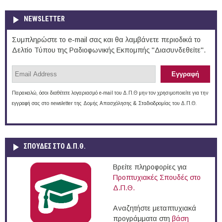
NEWSLETTER
Συμπληρώστε το e-mail σας και θα λαμβάνετε περιοδικά το
Δελτίο Τύπου της Ραδιοφωνικής Εκπομπής "Διασυνδεθείτε".
Παρακαλώ, όσοι διαθέτετε λογαριασμό e-mail του Δ.Π.Θ μην τον χρησιμοποιείτε για την
εγγραφή σας στο newsletter της Δομής Απασχόλησης & Σταδιοδρομίας του Δ.Π.Θ.
ΣΠΟΥΔΈΣ ΣΤΟ Δ.Π.Θ.
Βρείτε πληροφορίες για
Προπτυχιακές Σπουδές στο
Δ.Π.Θ.
Αναζητήστε μεταπτυχιακά
προγράμματα στη
βάση