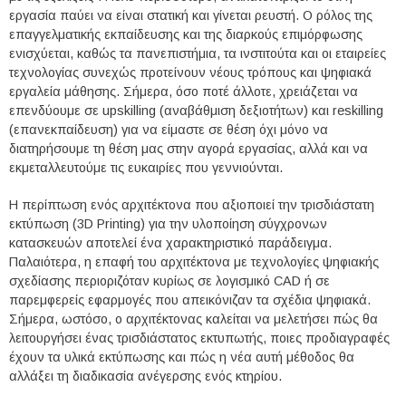
εργασία παύει να είναι στατική και γίνεται ρευστή. Ο ρόλος της
επαγγελματικής εκπαίδευσης και της διαρκούς επιμόρφωσης
ενισχύεται, καθώς τα πανεπιστήμια, τα ινστιτούτα και οι εταιρείες
τεχνολογίας συνεχώς προτείνουν νέους τρόπους και ψηφιακά
εργαλεία μάθησης. Σήμερα, όσο ποτέ άλλοτε, χρειάζεται να
επενδύουμε σε upskilling (αναβάθμιση δεξιοτήτων) και reskilling
(επανεκπαίδευση) για να είμαστε σε θέση όχι μόνο να
διατηρήσουμε τη θέση μας στην αγορά εργασίας, αλλά και να
εκμεταλλευτούμε τις ευκαιρίες που γεννιούνται.
Η περίπτωση ενός αρχιτέκτονα που αξιοποιεί την τρισδιάστατη
εκτύπωση (3D Printing) για την υλοποίηση σύγχρονων
κατασκευών αποτελεί ένα χαρακτηριστικό παράδειγμα.
Παλαιότερα, η επαφή του αρχιτέκτονα με τεχνολογίες ψηφιακής
σχεδίασης περιοριζόταν κυρίως σε λογισμικό CAD ή σε
παρεμφερείς εφαρμογές που απεικόνιζαν τα σχέδια ψηφιακά.
Σήμερα, ωστόσο, ο αρχιτέκτονας καλείται να μελετήσει πώς θα
λειτουργήσει ένας τρισδιάστατος εκτυπωτής, ποιες προδιαγραφές
έχουν τα υλικά εκτύπωσης και πώς η νέα αυτή μέθοδος θα
αλλάξει τη διαδικασία ανέγερσης ενός κτηρίου.