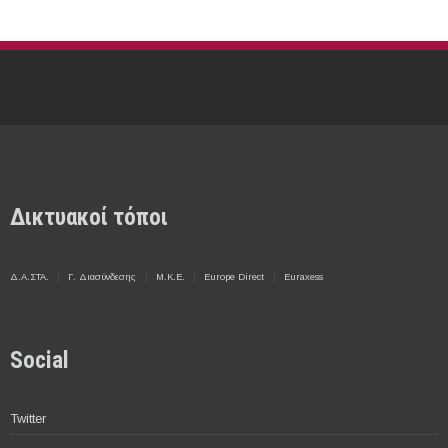
Δικτυακοί τόποι
Δ.Α.ΣΤΑ.
Γ. Διασύνδεσης
Μ.Κ.Ε.
Europe Direct
Euraxess
Social
Twitter