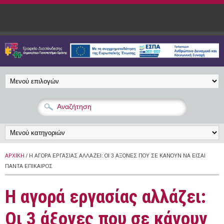
Παράκαμψη προς το κυρίως περιεχόμενο
ΑΡΧΙΚΉ
/ Η ΑΓΟΡΆ ΕΡΓΑΣΊΑΣ ΑΛΛΆΖΕΙ: ΟΙ 3 ΆΞΟΝΕΣ ΠΟΥ ΣΕ ΚΆΝΟΥΝ ΝΑ ΕΊΣΑΙ
ΠΆΝΤΑ ΕΠΊΚΑΙΡΟΣ
Η αγορά εργασίας αλλάζει:
Οι 3 άξονες που σε κάνουν