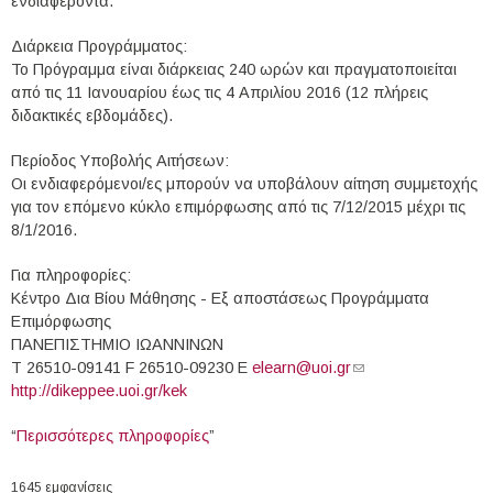
ενδιαφέροντα.
Διάρκεια Προγράμματος:
Το Πρόγραμμα είναι διάρκειας 240 ωρών και πραγματοποιείται
από τις 11 Ιανουαρίου έως τις 4 Απριλίου 2016 (12 πλήρεις
διδακτικές εβδομάδες).
Περίοδος Υποβολής Αιτήσεων:
Οι ενδιαφερόμενοι/ες μπορούν να υποβάλουν αίτηση συμμετοχής
για τον επόμενο κύκλο επιμόρφωσης από τις 7/ 12/ 2015 μέχρι τις
8/1/2016.
Για πληροφορίες:
Κέντρο Δια Βίου Μάθησης - Εξ αποστάσεως Προγράμματα
Επιμόρφωσης
ΠΑΝΕΠΙΣΤΗΜΙΟ ΙΩΑΝΝΙΝΩΝ
Τ 26510-09141 F 26510-09230 Ε
elearn@uoi.gr
(link sends e-mail)
http://dikeppee.uoi.gr/kek
“
Περισσότερες πληροφορίες
”
1645 εμφανίσεις