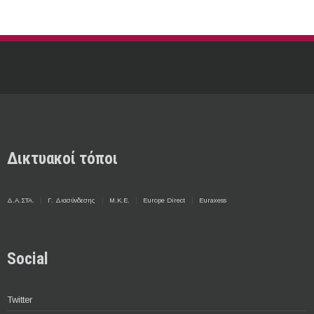
Δικτυακοί τόποι
Δ.Α.ΣΤΑ.
Γ. Διασύνδεσης
Μ.Κ.Ε.
Europe Direct
Euraxess
Social
Twitter