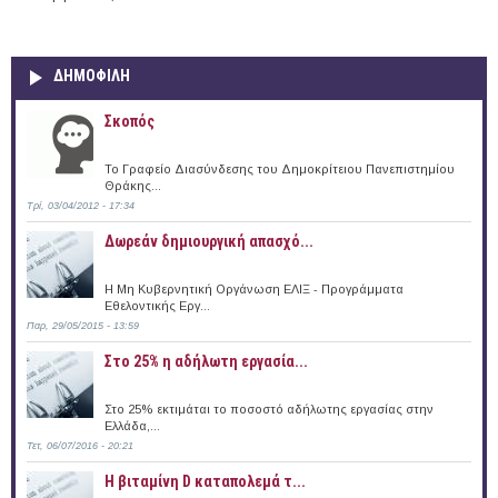
ΔΗΜΟΦΙΛΗ
Σκοπός
Το Γραφείο Διασύνδεσης του Δημοκρίτειου Πανεπιστημίου
Θράκης...
Τρί, 03/04/2012 - 17:34
Δωρεάν δημιουργική απασχό...
Η Μη Κυβερνητική Οργάνωση ΕΛΙΞ - Προγράμματα
Εθελοντικής Εργ...
Παρ, 29/05/2015 - 13:59
Στο 25% η αδήλωτη εργασία...
Στο 25% εκτιμάται το ποσοστό αδήλωτης εργασίας στην
Ελλάδα,...
Τετ, 06/07/2016 - 20:21
Η βιταμίνη D καταπολεμά τ...