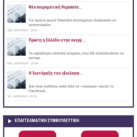
Νέα πειραματική θεραπεία...
Για πρώτη φορά Ολλανδοί επιστήμονες δοκίμασαν να
καταπολεμήσ...
Σάβ, 02/07/2016 - 18:57
Πρώτη η Ελλάδα στην ανεργ...
Τα υψηλότερα επίπεδα ανεργίας στην ΕΕ εξακολουθούν να
καταγρ...
Κυρ, 02/10/2016 - 19:39
Η διατάραξη του «βιολογικ...
Δεν είναι καθόλου καλή ιδέα να «τσεκάρει» κανείς το
Facebook...
Τετ, 16/05/2018 - 10:38
ΕΠΑΓΓΕΛΜΑΤΙΚΉ ΣΥΜΒΟΥΛΕΥΤΙΚΉ