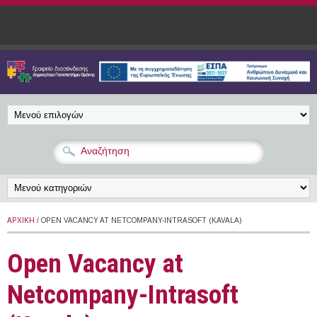
Παράκαμψη προς το κυρίως περιεχόμενο
ΑΡΧΙΚΉ
/ ΟPEN VACANCY AT NETCOMPANY-INTRASOFT (KAVALA)
Οpen Vacancy at
Netcompany-Intrasoft