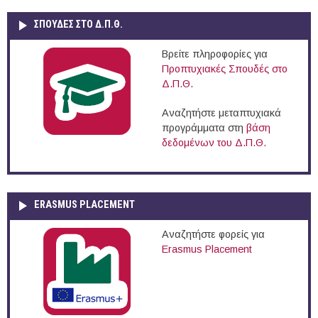
ΣΠΟΥΔΈΣ ΣΤΟ Δ.Π.Θ.
Βρείτε πληροφορίες για
Προπτυχιακές Σπουδές στο
Δ.Π.Θ.
Αναζητήστε μεταπτυχιακά
προγράμματα στη
βάση
δεδομένων του Δ.Π.Θ.
ERASMUS PLACEMENT
Αναζητήστε φορείς για
Erasmus Placement