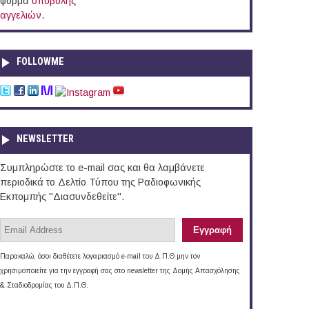
φόρμα
υποβολής
αγγελιών
.
FOLLOWME
NEWSLETTER
Συμπληρώστε το e-mail σας και θα λαμβάνετε
περιοδικά το Δελτίο Τύπου της Ραδιοφωνικής
Εκπομπής "Διασυνδεθείτε".
Παρακαλώ, όσοι διαθέτετε λογαριασμό e-mail του Δ.Π.Θ μην τον
χρησιμοποιείτε για την εγγραφή σας στο newsletter της Δομής Απασχόλησης
& Σταδιοδρομίας του Δ.Π.Θ.