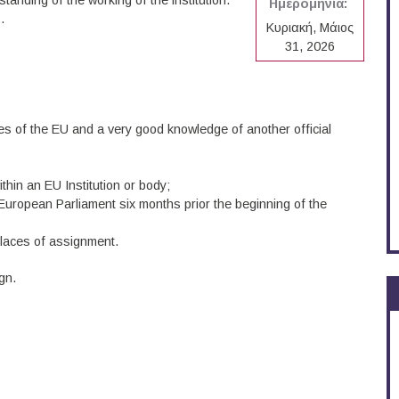
standing of the working of the institution.
Ημερομηνία:
.
Κυριακή, Μάιος
31, 2026
es of the EU and a very good knowledge of another official
hin an EU Institution or body;
he European Parliament six months prior the beginning of the
laces of assignment.
gn.