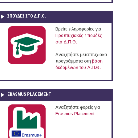
ΣΠΟΥΔΈΣ ΣΤΟ Δ.Π.Θ.
Βρείτε πληροφορίες για
Προπτυχιακές Σπουδές
στο Δ.Π.Θ.
Αναζητήστε μεταπτυχιακά
προγράμματα στη
βάση
δεδομένων του Δ.Π.Θ.
ERASMUS PLACEMENT
Αναζητήστε φορείς για
Erasmus Placement