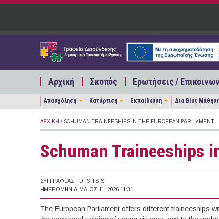
Παράκαμψη προς το κυρίως περιεχόμενο
Αρχική
Σκοπός
Ερωτήσεις / Επικοινων
Απασχόληση
Κατάρτιση
Εκπαίδευση
Δια Βίου Μάθησ
ΑΡΧΙΚΉ
/ SCHUMAN TRAINEESHIPS IN THE EUROPEAN PARLIAMENT
Schuman Traineeships in
ΣΥΓΓΡΑΦΈΑΣ:
DTSITSIS
ΗΜΕΡΟΜΗΝΊΑ:
ΜΆΙΟΣ 11, 2026 11:34
The European Parliament offers different traineeships withi