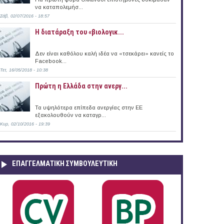
να καταπολεμήσ...
Σάβ, 02/07/2016 - 18:57
Η διατάραξη του «βιολογικ...
Δεν είναι καθόλου καλή ιδέα να «τσεκάρει» κανείς το
Facebook...
Τετ, 16/05/2018 - 10:38
Πρώτη η Ελλάδα στην ανεργ...
Τα υψηλότερα επίπεδα ανεργίας στην ΕΕ
εξακολουθούν να καταγρ...
Κυρ, 02/10/2016 - 19:39
ΕΠΑΓΓΕΛΜΑΤΙΚΉ ΣΥΜΒΟΥΛΕΥΤΙΚΉ