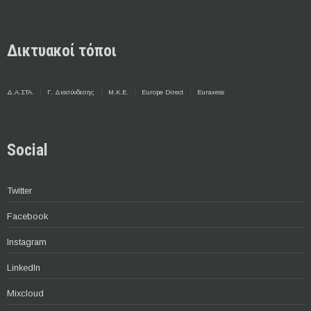
Δικτυακοί τόποι
Δ.Α.ΣΤΑ.
Γ. Διασύνδεσης
Μ.Κ.Ε.
Europe Direct
Euraxess
Social
Twitter
Facebook
Instagram
LinkedIn
Mixcloud