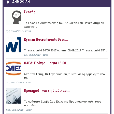
ΔΗΜΟΦΙΛΗ
Σκοπός
Το Γραφείο Διασύνδεσης του Δημοκρίτειου Πανεπιστημίου
Θράκης...
Τρί, 03/04/2012 - 17:34
Ryanair Recruitments Days...
Thessaloniki 16/08/2017 Athens 08/09/2017 Thessaloniki 15/...
Τρί, 08/08/2017 - 11:43
ΟΑΕΔ: Πρόγραμμα για 15.00...
Από την Τρίτη, 16 Φεβρουαρίου, τίθεται σε εφαρμογή το νέο
πρ...
Τετ, 17/02/2016 - 09:48
Προκήρυξη για τη διαδικασ...
Το Ανώτατο Συμβούλιο Επιλογής Προσωπικού καλεί τους
εκπαιδευ...
Κυρ, 28/04/2019 - 22:09