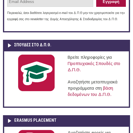
Παρακαλώ, όσοι διαθέτετε λογαριασμό e-mail του Δ.Π.Θ μην τον χρησιμοποιείτε για την
εγγραφή σας στο newsletter της Δομής Απασχόλησης & Σταδιοδρομίας του Δ.Π.Θ.
ΣΠΟΥΔΈΣ ΣΤΟ Δ.Π.Θ.
Βρείτε πληροφορίες για
Προπτυχιακές Σπουδές στο
Δ.Π.Θ.
Αναζητήστε μεταπτυχιακά
προγράμματα στη
βάση
δεδομένων του Δ.Π.Θ.
ERASMUS PLACEMENT
Αναζητήστε φορείς για