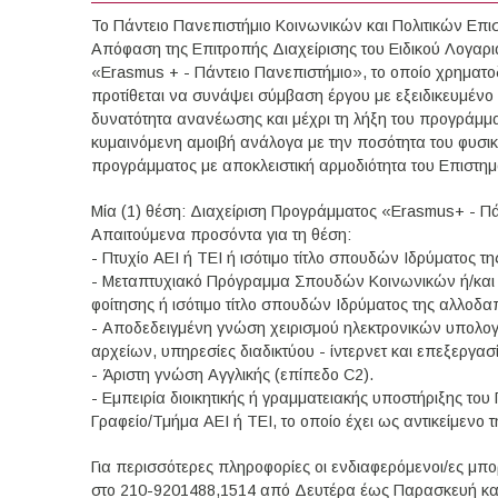
Το Πάντειο Πανεπιστήμιο Κοινωνικών και Πολιτικών Επι
Απόφαση της Επιτροπής Διαχείρισης του Ειδικού Λογαρι
«Erasmus + - Πάντειο Πανεπιστήμιο», το οποίο χρηματ
προτίθεται να συνάψει σύμβαση έργου με εξειδικευμένο
δυνατότητα ανανέωσης και μέχρι τη λήξη του προγράμμα
κυμαινόμενη αμοιβή ανάλογα με την ποσότητα του φυσικο
προγράμματος με αποκλειστική αρμοδιότητα του Επιστη
Μία (1) θέση: Διαχείριση Προγράμματος «Erasmus+ - Π
Απαιτούμενα προσόντα για τη θέση:
- Πτυχίο ΑΕΙ ή ΤΕΙ ή ισότιμο τίτλο σπουδών Ιδρύματο
- Μεταπτυχιακό Πρόγραμμα Σπουδών Κοινωνικών ή/και Π
φοίτησης ή ισότιμο τίτλο σπουδών Ιδρύματος της αλλο
- Αποδεδειγμένη γνώση χειρισμού ηλεκτρονικών υπολογι
αρχείων, υπηρεσίες διαδικτύου - ίντερνετ και επεξεργασί
- Άριστη γνώση Αγγλικής (επίπεδο C2).
- Εμπειρία διοικητικής ή γραμματειακής υποστήριξης τ
Γραφείο/Τμήμα ΑΕΙ ή ΤΕΙ, το οποίο έχει ως αντικείμενο 
Για περισσότερες πληροφορίες οι ενδιαφερόμενοι/ες μ
στο 210-9201488,1514 από Δευτέρα έως Παρασκευή και