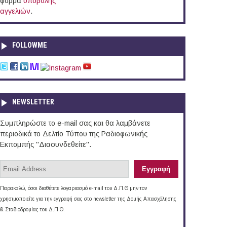
φόρμα
υποβολής
αγγελιών
.
FOLLOWME
NEWSLETTER
Συμπληρώστε το e-mail σας και θα λαμβάνετε
περιοδικά το Δελτίο Τύπου της Ραδιοφωνικής
Εκπομπής "Διασυνδεθείτε".
Παρακαλώ, όσοι διαθέτετε λογαριασμό e-mail του Δ.Π.Θ μην τον
χρησιμοποιείτε για την εγγραφή σας στο newsletter της Δομής Απασχόλησης
& Σταδιοδρομίας του Δ.Π.Θ.