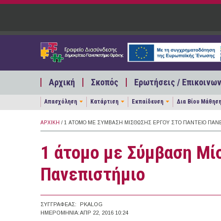
Παράκαμψη προς το κυρίως περιεχόμενο
Αρχική
Σκοπός
Ερωτήσεις / Επικοινων
Απασχόληση
Κατάρτιση
Εκπαίδευση
Δια Βίου Μάθησ
ΑΡΧΙΚΉ
/ 1 ΆΤΟΜΟ ΜΕ ΣΎΜΒΑΣΗ ΜΊΣΘΩΣΗΣ ΈΡΓΟΥ ΣΤΟ ΠΆΝΤΕΙΟ ΠΑΝ
1 άτομο με Σύμβαση Μί
Πανεπιστήμιο
ΣΥΓΓΡΑΦΈΑΣ:
PKALOG
ΗΜΕΡΟΜΗΝΊΑ:
ΑΠΡ 22, 2016 10:24