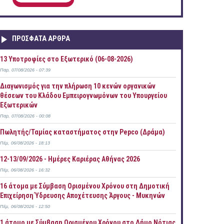
ΠΡOΣΦΑΤΑ AΡΘΡΑ
13 Υποτροφίες στο Εξωτερικό (06-08-2026)
Παρ, 07/08/2026 - 07:39
Διαγωνισμός για την πλήρωση 10 κενών οργανικών
θέσεων του Κλάδου Εμπειρογνωμόνων του Υπουργείου
Εξωτερικών
Παρ, 07/08/2026 - 00:08
Πωλητής/Ταμίας καταστήματος στην Pepco (Δράμα)
Πέμ, 06/08/2026 - 18:13
12-13/09/2026 - Ημέρες Καριέρας Αθήνας 2026
Πέμ, 06/08/2026 - 16:32
16 άτομα με Σύμβαση Ορισμένου Χρόνου στη Δημοτική
Επιχείρηση Ύδρευσης Αποχέτευσης Άργους - Μυκηνών
Πέμ, 06/08/2026 - 12:50
1 άτομο με Σύμβαση Ορισμένου Χρόνου στο Δήμο Νότιας