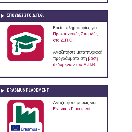
ΣΠΟΥΔΈΣ ΣΤΟ Δ.Π.Θ.
Βρείτε πληροφορίες για
Προπτυχιακές Σπουδές
στο Δ.Π.Θ.
Αναζητήστε μεταπτυχιακά
προγράμματα στη
βάση
δεδομένων του Δ.Π.Θ.
ERASMUS PLACEMENT
Αναζητήστε φορείς για
Erasmus Placement