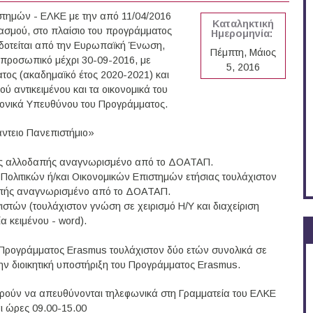
στημών - ΕΛΚΕ με την από 11/04/2016
Καταληκτική
ασμού, στο πλαίσιο του προγράμματος
Ημερομηνία:
οδοτείται από την Ευρωπαϊκή Ένωση,
Πέμπτη, Μάιος
 προσωπικό μέχρι 30-09-2016, με
5, 2016
τος (ακαδημαϊκό έτος 2020-2021) και
ύ αντικειμένου και τα οικονομικά του
μονικά Υπευθύνου του Προγράμματος.
άντειο Πανεπιστήμιο»
ς της αλλοδαπής αναγνωρισμένο από το ΔΟΑΤΑΠ.
ολιτικών ή/και Οικονομικών Επιστημών ετήσιας τουλάχιστον
δαπής αναγνωρισμένο από το ΔΟΑΤΑΠ.
στών (τουλάχιστον γνώση σε χειρισμό Η/Υ και διαχείριση
α κειμένου - word).
ου Προγράμματος Erasmus τουλάχιστον δύο ετών συνολικά σε
την διοικητική υποστήριξη του Προγράμματος Erasmus.
πορούν να απευθύνονται τηλεφωνικά στη Γραμματεία του ΕΛΚΕ
 ώρες 09.00-15.00