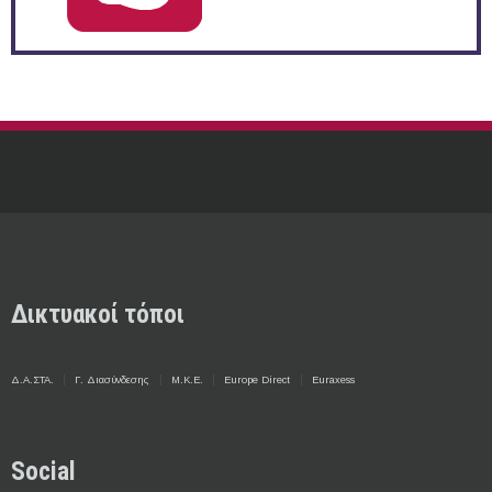
Δικτυακοί τόποι
Δ.Α.ΣΤΑ.
Γ. Διασύνδεσης
Μ.Κ.Ε.
Europe Direct
Euraxess
Social