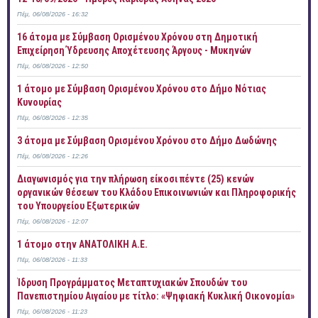
Πέμ, 06/08/2026 - 16:32
16 άτομα με Σύμβαση Ορισμένου Χρόνου στη Δημοτική
Επιχείρηση Ύδρευσης Αποχέτευσης Άργους - Μυκηνών
Πέμ, 06/08/2026 - 12:50
1 άτομο με Σύμβαση Ορισμένου Χρόνου στο Δήμο Νότιας
Κυνουρίας
Πέμ, 06/08/2026 - 12:35
3 άτομα με Σύμβαση Ορισμένου Χρόνου στο Δήμο Δωδώνης
Πέμ, 06/08/2026 - 12:26
Διαγωνισμός για την πλήρωση είκοσι πέντε (25) κενών
οργανικών θέσεων του Κλάδου Επικοινωνιών και Πληροφορικής
του Υπουργείου Εξωτερικών
Πέμ, 06/08/2026 - 12:07
1 άτομο στην ΑΝΑΤΟΛΙΚΗ Α.Ε.
Πέμ, 06/08/2026 - 11:33
Ίδρυση Προγράμματος Μεταπτυχιακών Σπουδών του
Πανεπιστημίου Αιγαίου με τίτλο: «Ψηφιακή Κυκλική Οικονομία»
Πέμ, 06/08/2026 - 11:23