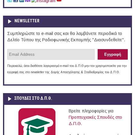
NEWSLETTER
Συμπληρώστε το e-mail σας και θα λαμβάνετε περιοδικά το
Δελτίο Τύπου της Ραδιοφωνικής Εκπομπής "Διασυνδεθείτε".
Παρακαλώ, όσοι διαθέτετε λογαριασμό e-mail του Δ.Π.Θ μην τον χρησιμοποιείτε για την
εγγραφή σας στο newsletter της Δομής Απασχόλησης & Σταδιοδρομίας του Δ.Π.Θ.
ΣΠΟΥΔΈΣ ΣΤΟ Δ.Π.Θ.
Βρείτε πληροφορίες για
Προπτυχιακές Σπουδές στο
Δ.Π.Θ.