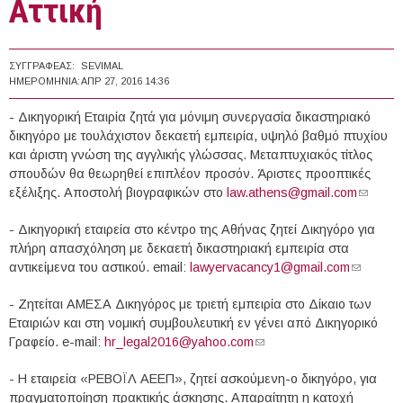
Αττική
ΣΥΓΓΡΑΦΈΑΣ:
SEVIMAL
ΗΜΕΡΟΜΗΝΊΑ:
ΑΠΡ 27, 2016 14:36
- Δικηγορική Εταιρία ζητά για μόνιμη συνεργασία δικαστηριακό
δικηγόρο με τουλάχιστον δεκαετή εμπειρία, υψηλό βαθμό πτυχίου
και άριστη γνώση της αγγλικής γλώσσας. Μεταπτυχιακός τίτλος
σπουδών θα θεωρηθεί επιπλέον προσόν. Άριστες προοπτικές
εξέλιξης. Αποστολή βιογραφικών στο
law.athens@gmail.com
(link
sends
- Δικηγορική εταιρεία στο κέντρο της Αθήνας ζητεί Δικηγόρο για
e-mail)
πλήρη απασχόληση με δεκαετή δικαστηριακή εμπειρία στα
αντικείμενα του αστικού. email:
lawyervacancy1@gmail.com
(link
sends e-
- Ζητείται ΑΜΕΣΑ Δικηγόρος με τριετή εμπειρία στο Δίκαιο των
mail)
Εταιριών και στη νομική συμβουλευτική εν γένει από Δικηγορικό
Γραφείο. e-mail:
hr_legal2016@yahoo.com
(link sends e-mail)
- H εταιρεία «ΡΕΒΟΪΛ ΑΕΕΠ», ζητεί ασκούμενη-ο δικηγόρο, για
πραγματοποίηση πρακτικής άσκησης. Απαραίτητη η κατοχή