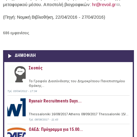
μεταφορικού μέσου. Αποστολή βιογραφικών:
hr@revoil.gr
(link
.
sends e-
(Πηγή: Νομική Βιβλιοθήκη, 22/04/2016 - 27/04/2016)
mail)
686 εμφανίσεις
ΔΗΜΟΦΙΛΗ
Σκοπός
Το Γραφείο Διασύνδεσης του Δημοκρίτειου Πανεπιστημίου
Θράκης...
Τρί, 03/04/2012 - 17:34
Ryanair Recruitments Days...
Thessaloniki 16/08/2017 Athens 08/09/2017 Thessaloniki 15/...
Τρί, 08/08/2017 - 11:43
ΟΑΕΔ: Πρόγραμμα για 15.00...