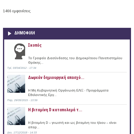
1466 εμφανίσεις
ΔΗΜΟΦΙΛΗ
Σκοπός
Το Γραφείο Διασύνδεσης του Δημοκρίτειου Πανεπιστημίου
Θράκης...
Τρί, 03/04/2012 - 17:34
Δωρεάν δημιουργική απασχό...
Η Μη Κυβερνητική Οργάνωση ΕΛΙΞ - Προγράμματα
Εθελοντικής Εργ...
Παρ, 29/05/2015 - 13:59
Η βιταμίνη D καταπολεμά τ...
Η βιταμίνη D – γνωστή και ως βιταμίνη του ήλιου – είναι
απαρ...
Δευ, 17/12/2018 - 14:33