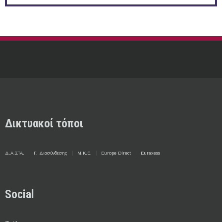
Δικτυακοί τόποι
Δ.Α.ΣΤΑ.
Γ. Διασύνδεσης
Μ.Κ.Ε.
Europe Direct
Euraxess
Social