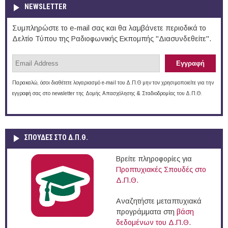
NEWSLETTER
Συμπληρώστε το e-mail σας και θα λαμβάνετε περιοδικά το
Δελτίο Τύπου της Ραδιοφωνικής Εκπομπής "Διασυνδεθείτε".
Παρακαλώ, όσοι διαθέτετε λογαριασμό e-mail του Δ.Π.Θ μην τον χρησιμοποιείτε για την
εγγραφή σας στο newsletter της Δομής Απασχόλησης & Σταδιοδρομίας του Δ.Π.Θ.
ΣΠΟΥΔΈΣ ΣΤΟ Δ.Π.Θ.
Βρείτε πληροφορίες για
Προπτυχιακές Σπουδές στο
Δ.Π.Θ.
Αναζητήστε μεταπτυχιακά
προγράμματα στη
βάση
δεδομένων του Δ.Π.Θ.