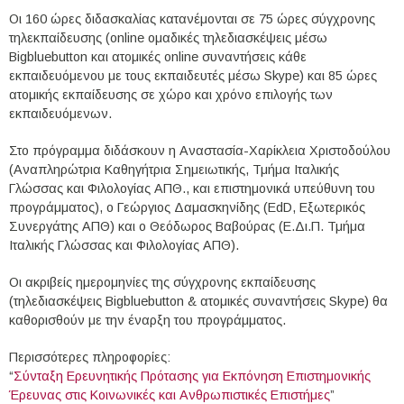
Οι 160 ώρες διδασκαλίας κατανέμονται σε 75 ώρες σύγχρονης
τηλεκπαίδευσης (online ομαδικές τηλεδιασκέψεις μέσω
Bigbluebutton και ατομικές online συναντήσεις κάθε
εκπαιδευόμενου με τους εκπαιδευτές μέσω Skype) και 85 ώρες
ατομικής εκπαίδευσης σε χώρο και χρόνο επιλογής των
εκπαιδευόμενων.
Στο πρόγραμμα διδάσκουν η Αναστασία-Χαρίκλεια Χριστοδούλου
(Αναπληρώτρια Καθηγήτρια Σημειωτικής, Τμήμα Ιταλικής
Γλώσσας και Φιλολογίας ΑΠΘ., και επιστημονικά υπεύθυνη του
προγράμματος), ο Γεώργιος Δαμασκηνίδης (EdD, Εξωτερικός
Συνεργάτης ΑΠΘ) και ο Θεόδωρος Βαβούρας (Ε.Δι.Π. Τμήμα
Ιταλικής Γλώσσας και Φιλολογίας ΑΠΘ).
Οι ακριβείς ημερομηνίες της σύγχρονης εκπαίδευσης
(τηλεδιασκέψεις Bigbluebutton & ατομικές συναντήσεις Skype) θα
καθορισθούν με την έναρξη του προγράμματος.
Περισσότερες πληροφορίες:
“
Σύνταξη Ερευνητικής Πρότασης για Εκπόνηση Επιστημονικής
Έρευνας στις Κοινωνικές και Ανθρωπιστικές Επιστήμες
”