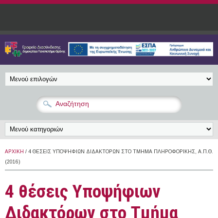
Παράκαμψη προς το κυρίως περιεχόμενο
ΑΡΧΙΚΉ
/ 4 ΘΈΣΕΙΣ ΥΠΟΨΉΦΙΩΝ ΔΙΔΑΚΤΌΡΩΝ ΣΤΟ ΤΜΉΜΑ ΠΛΗΡΟΦΟΡΙΚΉΣ, Α.Π.Θ.
(2016)
4 θέσεις Υποψήφιων
Διδακτόρων στο Τμήμα