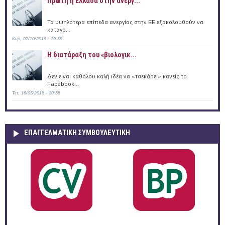
Πρώτη η Ελλάδα στην ανεργ...
Τα υψηλότερα επίπεδα ανεργίας στην ΕΕ εξακολουθούν να
καταγρ...
Κυρ, 02/10/2016 - 19:39
Η διατάραξη του «βιολογικ...
Δεν είναι καθόλου καλή ιδέα να «τσεκάρει» κανείς το
Facebook...
Τετ, 16/05/2018 - 10:38
ΕΠΑΓΓΕΛΜΑΤΙΚΉ ΣΥΜΒΟΥΛΕΥΤΙΚΉ