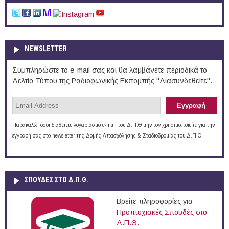
NEWSLETTER
Συμπληρώστε το e-mail σας και θα λαμβάνετε περιοδικά το
Δελτίο Τύπου της Ραδιοφωνικής Εκπομπής "Διασυνδεθείτε".
Παρακαλώ, όσοι διαθέτετε λογαριασμό e-mail του Δ.Π.Θ μην τον χρησιμοποιείτε για την
εγγραφή σας στο newsletter της Δομής Απασχόλησης & Σταδιοδρομίας του Δ.Π.Θ.
ΣΠΟΥΔΈΣ ΣΤΟ Δ.Π.Θ.
Βρείτε πληροφορίες για
Προπτυχιακές Σπουδές στο
Δ.Π.Θ.