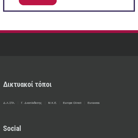
Δικτυακοί τόποι
Δ.Α.ΣΤΑ.
Γ. Διασύνδεσης
Μ.Κ.Ε.
Europe Direct
Euraxess
Social