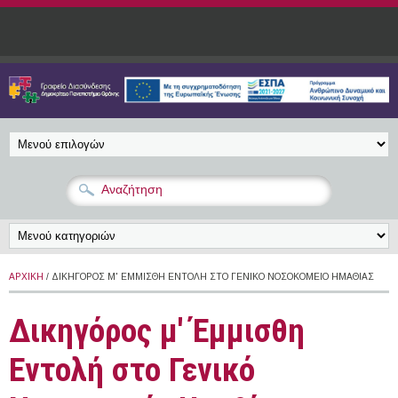
Παράκαμψη προς το κυρίως περιεχόμενο
ΑΡΧΙΚΉ
/ ΔΙΚΗΓΌΡΟΣ Μ' ΈΜΜΙΣΘΗ ΕΝΤΟΛΉ ΣΤΟ ΓΕΝΙΚΌ ΝΟΣΟΚΟΜΕΊΟ ΗΜΑΘΊΑΣ
Δικηγόρος μ' Έμμισθη
Εντολή στο Γενικό