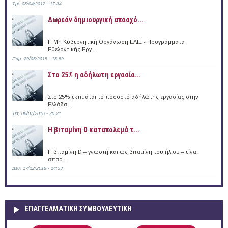
Τρί, 03/04/2012 - 17:34
Δωρεάν δημιουργική απασχό...
Η Μη Κυβερνητική Οργάνωση ΕΛΙΞ - Προγράμματα
Εθελοντικής Εργ...
Παρ, 29/05/2015 - 13:59
Στο 25% η αδήλωτη εργασία...
Στο 25% εκτιμάται το ποσοστό αδήλωτης εργασίας στην
Ελλάδα,...
Τετ, 06/07/2016 - 20:21
Η βιταμίνη D καταπολεμά τ...
Η βιταμίνη D – γνωστή και ως βιταμίνη του ήλιου – είναι
απαρ...
Δευ, 17/12/2018 - 14:33
ΕΠΑΓΓΕΛΜΑΤΙΚΉ ΣΥΜΒΟΥΛΕΥΤΙΚΉ