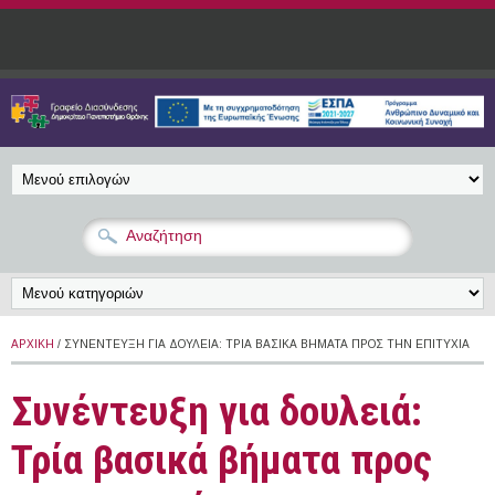
Παράκαμψη προς το κυρίως περιεχόμενο
ΑΡΧΙΚΉ
/ ΣΥΝΈΝΤΕΥΞΗ ΓΙΑ ΔΟΥΛΕΙΆ: ΤΡΊΑ ΒΑΣΙΚΆ ΒΉΜΑΤΑ ΠΡΟΣ ΤΗΝ ΕΠΙΤΥΧΊΑ
Συνέντευξη για δουλειά:
Τρία βασικά βήματα προς