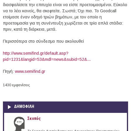
διασφαλίσετε την επιτυχία είναι να είστε προετοιμασμένοι. Εύκολο
να το λέει κανείς, θα σκεφτείτε. Σωστά; Όχι πια. Το Goodcall
ετοίμασε έναν οδηγό τριών βημάτων, με τον οποίο η
προετοιμασία για τη συνέντευξη χωρίζεται σε τρία απλά στάδια:
πριν, κατά τη διάρκεια, μετά.
Περισσότερα στο σύνδεσμο που ακολουθεί
http://www.semifind.gr/default.asp?
pid=1231&langid=53&mdl=news&subid=52&...
Πηγή:
www.semifind.gr
1430 εμφανίσεις
ΔΗΜΟΦΙΛΗ
Σκοπός
Το Γραφείο Διασύνδεσης του Δημοκρίτειου Πανεπιστημίου