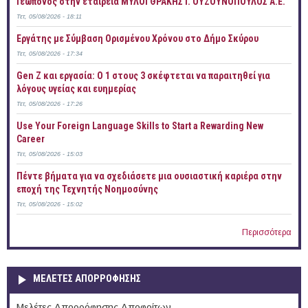
Γεωπόνος στην εταιρεία ΜΥΛΟΙ ΘΡΑΚΗΣ Ι. ΟΥΖΟΥΝΟΠΟΥΛΟΣ Α.Ε.
Τετ, 05/08/2026 - 18:11
Εργάτης με Σύμβαση Ορισμένου Χρόνου στο Δήμο Σκύρου
Τετ, 05/08/2026 - 17:34
Gen Z και εργασία: Ο 1 στους 3 σκέφτεται να παραιτηθεί για
λόγους υγείας και ευημερίας
Τετ, 05/08/2026 - 17:26
Use Your Foreign Language Skills to Start a Rewarding New
Career
Τετ, 05/08/2026 - 15:03
Πέντε βήματα για να σχεδιάσετε μια ουσιαστική καριέρα στην
εποχή της Τεχνητής Νοημοσύνης
Τετ, 05/08/2026 - 15:02
Περισσότερα
ΜΕΛΕΤΕΣ ΑΠΟΡΡΟΦΗΣΗΣ
Μελέτες Απορρόφησης Αποφοίτων