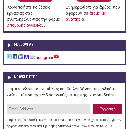
Κοινοποιήστε τις θέσεις
Ενημερωθείτε για άρθρα που
εργασίας σας
αφορούν σε
άτομα με
συμπληρώνοντας την φόρμα
αναπηρία
.
υποβολής αγγελιών
.
FOLLOWME
NEWSLETTER
Συμπληρώστε το e-mail σας και θα λαμβάνετε περιοδικά το
Δελτίο Τύπου της Ραδιοφωνικής Εκπομπής "Διασυνδεθείτε".
Παρακαλώ, όσοι διαθέτετε λογαριασμό e-mail του Δ.Π.Θ μην τον χρησιμοποιείτε για την
εγγραφή σας στο newsletter της Δομής Απασχόλησης & Σταδιοδρομίας του Δ.Π.Θ.