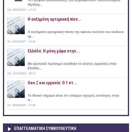
Θράκης...
Τρί, 03/04/2012 - 17:34
Η αυξημένη αρτηριακή πίεσ...
Η αυξημένη αρτηριακή πίεση της εγκύου αυξάνει τον κίνδυνο
εμ...
Τετ, 04/10/2017 - 10:18
Ελλάδα: Η μόνη χώρα στην...
Με αρνητικό πρόσημο κινήθηκε το κόστος εργασίας στην
Ελλάδα,...
Τρί, 17/12/2024 - 00:17
Gen Z και εργασία: Ο 1 στ...
Το θετικό σήμερα είναι ότι υπάρχει ισχυρός αντίλογος στην
π...
Τετ, 05/08/2026 - 17:26
ΕΠΑΓΓΕΛΜΑΤΙΚΉ ΣΥΜΒΟΥΛΕΥΤΙΚΉ