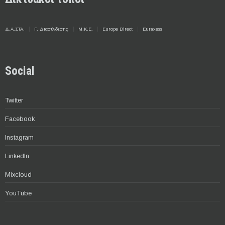
Δ.Α.ΣΤΑ.
Γ. Διασύνδεσης
Μ.Κ.Ε.
Europe Direct
Euraxess
Social
Twitter
Facebook
Instagram
LinkedIn
Mixcloud
YouTube