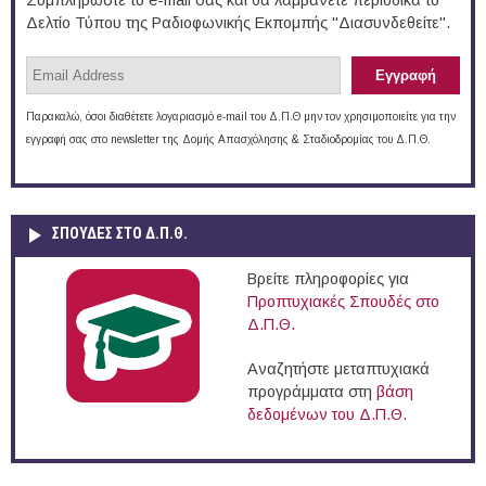
Συμπληρώστε το e-mail σας και θα λαμβάνετε περιοδικά το
Δελτίο Τύπου της Ραδιοφωνικής Εκπομπής "Διασυνδεθείτε".
Παρακαλώ, όσοι διαθέτετε λογαριασμό e-mail του Δ.Π.Θ μην τον χρησιμοποιείτε για την
εγγραφή σας στο newsletter της Δομής Απασχόλησης & Σταδιοδρομίας του Δ.Π.Θ.
ΣΠΟΥΔΈΣ ΣΤΟ Δ.Π.Θ.
Βρείτε πληροφορίες για
Προπτυχιακές Σπουδές στο
Δ.Π.Θ.
Αναζητήστε μεταπτυχιακά
προγράμματα στη
βάση
δεδομένων του Δ.Π.Θ.