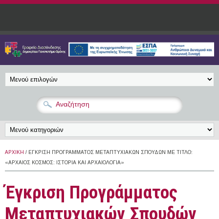
Παράκαμψη προς το κυρίως περιεχόμενο
ΑΡΧΙΚΉ
/ ΈΓΚΡΙΣΗ ΠΡΟΓΡΆΜΜΑΤΟΣ ΜΕΤΑΠΤΥΧΙΑΚΏΝ ΣΠΟΥΔΏΝ ΜΕ ΤΊΤΛΟ:
«ΑΡΧΑΊΟΣ ΚΌΣΜΟΣ: ΙΣΤΟΡΊΑ ΚΑΙ ΑΡΧΑΙΟΛΟΓΊΑ»
Έγκριση Προγράμματος
Μεταπτυχιακών Σπουδών