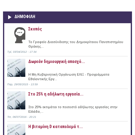
ΔΗΜΟΦΙΛΗ
Σκοπός
Το Γραφείο Διασύνδεσης του Δημοκρίτειου Πανεπιστημίου
Θράκης...
Τρί, 03/04/2012 - 17:34
Δωρεάν δημιουργική απασχό...
Η Μη Κυβερνητική Οργάνωση ΕΛΙΞ - Προγράμματα
Εθελοντικής Εργ...
Παρ, 29/05/2015 - 13:59
Στο 25% η αδήλωτη εργασία...
Στο 25% εκτιμάται το ποσοστό αδήλωτης εργασίας στην
Ελλάδα,...
Τετ, 06/07/2016 - 20:21
Η βιταμίνη D καταπολεμά τ...