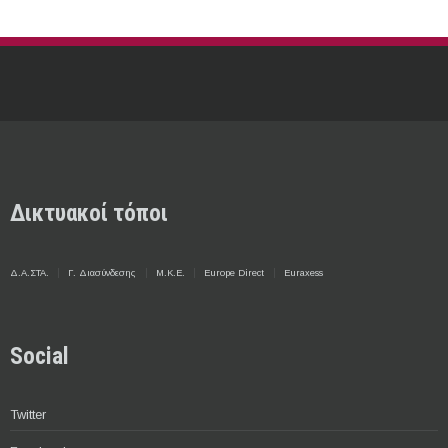
Δικτυακοί τόποι
Δ.Α.ΣΤΑ.
Γ. Διασύνδεσης
Μ.Κ.Ε.
Europe Direct
Euraxess
Social
Twitter