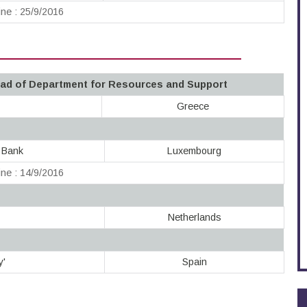
ne : 25/9/2016
ad of Department for Resources and Support
Greece
 Bank
Luxembourg
ne : 14/9/2016
Netherlands
y'
Spain