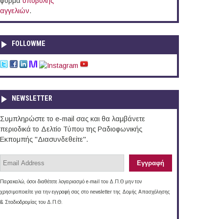
φόρμα
υποβολής
αγγελιών
.
FOLLOWME
NEWSLETTER
Συμπληρώστε το e-mail σας και θα λαμβάνετε
περιοδικά το Δελτίο Τύπου της Ραδιοφωνικής
Εκπομπής "Διασυνδεθείτε".
Παρακαλώ, όσοι διαθέτετε λογαριασμό e-mail του Δ.Π.Θ μην τον
χρησιμοποιείτε για την εγγραφή σας στο newsletter της Δομής Απασχόλησης
& Σταδιοδρομίας του Δ.Π.Θ.