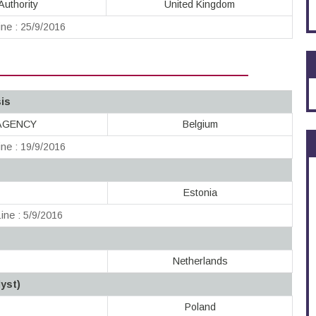
uthority
United Kingdom
ne : 25/9/2016
sis
AGENCY
Belgium
ne : 19/9/2016
Estonia
ine : 5/9/2016
Netherlands
yst)
Poland