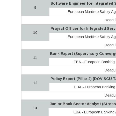
Software Engineer for Integrated 
9
European Maritime Safety A
DeadLi
Project Officer for Integrated Ser
10
European Maritime Safety A
DeadLi
Bank Expert (Supervisory Converg
11
EBA - European Banking 
DeadLi
Policy Expert (Pillar 2) (DOV SCU T
12
EBA - European Banking 
DeadLi
Junior Bank Sector Analyst (Stress
13
EBA - European Banking A