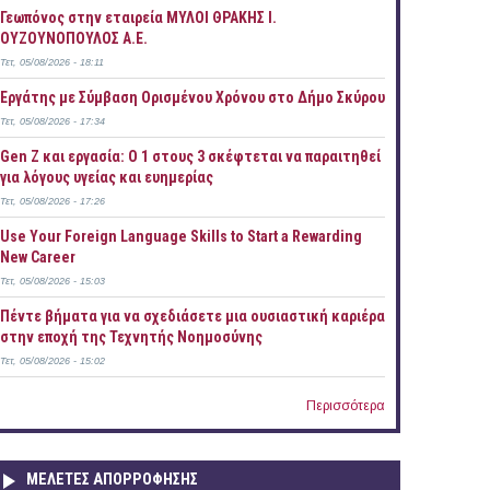
Γεωπόνος στην εταιρεία ΜΥΛΟΙ ΘΡΑΚΗΣ Ι.
ΟΥΖΟΥΝΟΠΟΥΛΟΣ Α.Ε.
Τετ, 05/08/2026 - 18:11
Εργάτης με Σύμβαση Ορισμένου Χρόνου στο Δήμο Σκύρου
Τετ, 05/08/2026 - 17:34
Gen Z και εργασία: Ο 1 στους 3 σκέφτεται να παραιτηθεί
για λόγους υγείας και ευημερίας
Τετ, 05/08/2026 - 17:26
Use Your Foreign Language Skills to Start a Rewarding
New Career
Τετ, 05/08/2026 - 15:03
Πέντε βήματα για να σχεδιάσετε μια ουσιαστική καριέρα
στην εποχή της Τεχνητής Νοημοσύνης
Τετ, 05/08/2026 - 15:02
Περισσότερα
ΜΕΛΕΤΕΣ ΑΠΟΡΡΟΦΗΣΗΣ