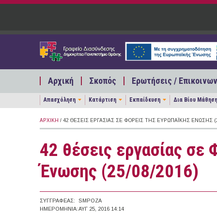
Παράκαμψη προς το κυρίως περιεχόμενο
Αρχική
Σκοπός
Ερωτήσεις / Επικοινων
Απασχόληση
Κατάρτιση
Εκπαίδευση
Δια Βίου Μάθησ
ΑΡΧΙΚΉ
/ 42 ΘΈΣΕΙΣ ΕΡΓΑΣΊΑΣ ΣΕ ΦΟΡΕΊΣ ΤΗΣ ΕΥΡΩΠΑΪΚΉΣ ΈΝΩΣΗΣ (2
42 θέσεις εργασίας σε 
Ένωσης (25/08/2016)
ΣΥΓΓΡΑΦΈΑΣ:
SMPOZA
ΗΜΕΡΟΜΗΝΊΑ:
ΑΥΓ 25, 2016 14:14