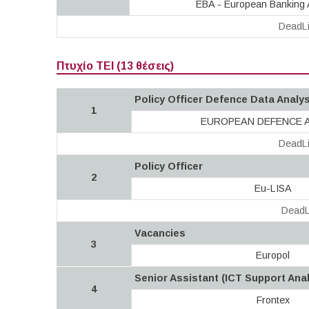
EBA - European Banking A
DeadLi
Πτυχίο ΤΕΙ (13 θέσεις)
Policy Officer Defence Data Analy
1
EUROPEAN DEFENCE 
DeadLi
Policy Officer
2
Eu-LISA
DeadL
Vacancies
3
Europol
Senior Assistant (ICT Support Anal
4
Frontex