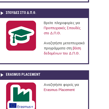
ΣΠΟΥΔΈΣ ΣΤΟ Δ.Π.Θ.
Βρείτε πληροφορίες για
Προπτυχιακές Σπουδές
στο Δ.Π.Θ.
Αναζητήστε μεταπτυχιακά
προγράμματα στη
βάση
δεδομένων του Δ.Π.Θ.
ERASMUS PLACEMENT
Αναζητήστε φορείς για
Erasmus Placement