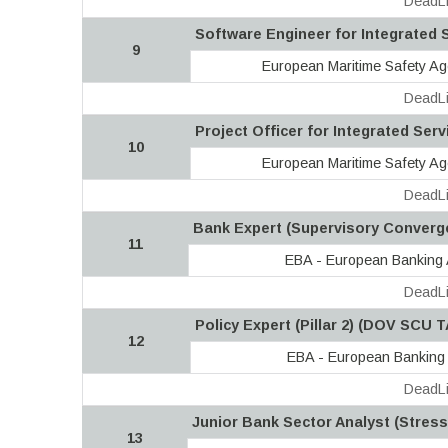
DeadLi
Software Engineer for Integrated 
9
European Maritime Safety A
DeadLi
Project Officer for Integrated Ser
10
European Maritime Safety A
DeadLi
Bank Expert (Supervisory Converg
11
EBA - European Banking 
DeadLi
Policy Expert (Pillar 2) (DOV SCU T
12
EBA - European Banking 
DeadLi
Junior Bank Sector Analyst (Stress
13