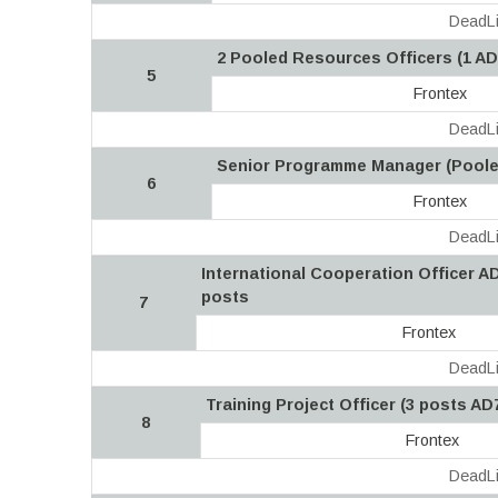
DeadLi
2 Pooled Resources Officers (1 AD
5
Frontex
DeadLi
Senior Programme Manager (Poole
6
Frontex
DeadLi
International Cooperation Officer AD
posts
7
Frontex
DeadLi
Training Project Officer (3 posts AD
8
Frontex
DeadLi