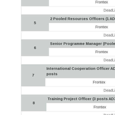
Frontex
DeadLi
2 Pooled Resources Officers (1 AD
5
Frontex
DeadLi
Senior Programme Manager (Poole
6
Frontex
DeadLi
International Cooperation Officer AD
posts
7
Frontex
DeadLi
Training Project Officer (3 posts AD
8
Frontex