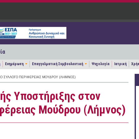
ία
η
Ενημέρωση
Επαγγελματική Συμβουλευτική
Ψυχολογία
Ιατρική
Χρήσ
Ό ΣΎΛΛΟΓΟ ΠΕΡΙΦΈΡΕΙΑΣ ΜΟΎΔΡΟΥ (ΛΉΜΝΟΣ)
ής Υποστήριξης στον
φέρειας Μούδρου (Λήμνος)