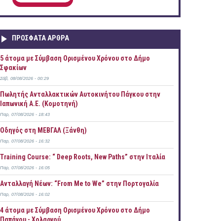
ΠΡOΣΦΑΤΑ AΡΘΡΑ
5 άτομα με Σύμβαση Ορισμένου Χρόνου στο Δήμο
Σφακίων
Σάβ, 08/08/2026 - 00:29
Πωλητής Ανταλλακτικών Αυτοκινήτου Πάγκου στην
Ιαπωνική Α.Ε. (Κομοτηνή)
Παρ, 07/08/2026 - 18:43
Οδηγός στη ΜΕΒΓΑΛ (Ξάνθη)
Παρ, 07/08/2026 - 16:32
Training Course: “ Deep Roots, New Paths” στην Ιταλία
Παρ, 07/08/2026 - 16:05
Ανταλλαγή Νέων: “From Me to We” στην Πορτογαλία
Παρ, 07/08/2026 - 16:02
4 άτομα με Σύμβαση Ορισμένου Χρόνου στο Δήμο
Παπάγου - Χολαργού