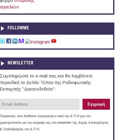
φόρμα
υποβολής
αγγελιών
.
FOLLOWME
NEWSLETTER
Συμπληρώστε το e-mail σας και θα λαμβάνετε
περιοδικά το Δελτίο Τύπου της Ραδιοφωνικής
Εκπομπής "Διασυνδεθείτε".
Παρακαλώ, όσοι διαθέτετε λογαριασμό e-mail του Δ.Π.Θ μην τον
χρησιμοποιείτε για την εγγραφή σας στο newsletter της Δομής Απασχόλησης
& Σταδιοδρομίας του Δ.Π.Θ.