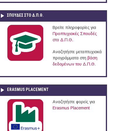
ΣΠΟΥΔΈΣ ΣΤΟ Δ.Π.Θ.
Βρείτε πληροφορίες για
Προπτυχιακές Σπουδές
στο Δ.Π.Θ.
Αναζητήστε μεταπτυχιακά
προγράμματα στη
βάση
δεδομένων του Δ.Π.Θ.
ERASMUS PLACEMENT
Αναζητήστε φορείς για
Erasmus Placement