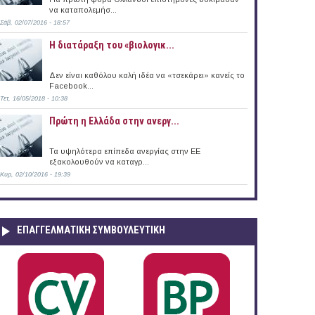
να καταπολεμήσ...
Σάβ, 02/07/2016 - 18:57
Η διατάραξη του «βιολογικ...
Δεν είναι καθόλου καλή ιδέα να «τσεκάρει» κανείς το
Facebook...
Τετ, 16/05/2018 - 10:38
Πρώτη η Ελλάδα στην ανεργ...
Τα υψηλότερα επίπεδα ανεργίας στην ΕΕ
εξακολουθούν να καταγρ...
Κυρ, 02/10/2016 - 19:39
ΕΠΑΓΓΕΛΜΑΤΙΚΉ ΣΥΜΒΟΥΛΕΥΤΙΚΉ