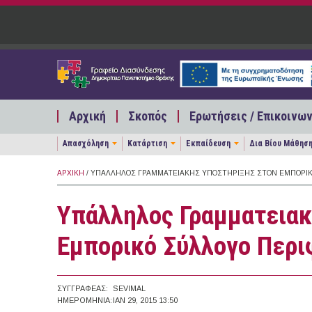
Παράκαμψη προς το κυρίως περιεχόμενο
Αρχική
Σκοπός
Ερωτήσεις / Επικοινων
Απασχόληση
Κατάρτιση
Εκπαίδευση
Δια Βίου Μάθησ
ΑΡΧΙΚΉ
/ ΥΠΆΛΛΗΛΟΣ ΓΡΑΜΜΑΤΕΙΑΚΉΣ ΥΠΟΣΤΉΡΙΞΗΣ ΣΤΟΝ ΕΜΠΟΡΙΚ
Υπάλληλος Γραμματειακ
Εμπορικό Σύλλογο Περι
ΣΥΓΓΡΑΦΈΑΣ:
SEVIMAL
ΗΜΕΡΟΜΗΝΊΑ:
ΙΑΝ 29, 2015 13:50