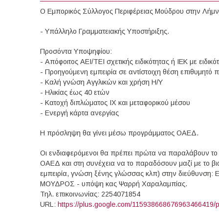
Ο Εμπορικός Σύλλογος Περιφέρειας Μούδρου στην Λήμν
- Υπάλληλο Γραμματειακής Υποστήριξης.
Προσόντα Υποψηφίου:
- Απόφοιτος ΑΕΙ/ΤΕΙ σχετικής ειδικότητας ή ΙΕΚ με ειδικ
- Προηγούμενη εμπειρία σε αντίστοιχη θέση επιθυμητό 
- Καλή γνώση Αγγλικών και χρήση Η/Υ
- Ηλικίας έως 40 ετών
- Κατοχή διπλώματος ΙΧ και μεταφορικού μέσου
- Ενεργή κάρτα ανεργίας
Η πρόσληψη θα γίνει μέσω προγράμματος ΟΑΕΔ.
Οι ενδιαφερόμενοι θα πρέπει πρώτα να παραλάβουν το 
ΟΑΕΔ και στη συνέχεια να το παραδόσουν μαζί με το βιο
εμπειρία, γνώση ξένης γλώσσας κλπ) στην διεύθυνση
ΜΟΥΔΡΟΣ - υπόψη κας Ψαρρή Χαραλαμπίας.
Τηλ. επικοινωνίας: 2254071854
URL:
https://plus.google.com/115938668676963466419/