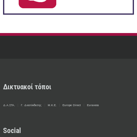
Δικτυακοί τόποι
Δ.Α.ΣΤΑ.
Γ. Διασύνδεσης
Μ.Κ.Ε.
Europe Direct
Euraxess
Social