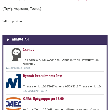
mail)
(Πηγή: Λαμιακός Τύπος)
542 εμφανίσεις
ΔΗΜΟΦΙΛΗ
Σκοπός
Το Γραφείο Διασύνδεσης του Δημοκρίτειου Πανεπιστημίου
Θράκης...
Τρί, 03/04/2012 - 17:34
Ryanair Recruitments Days...
Thessaloniki 16/08/2017 Athens 08/09/2017 Thessaloniki 15/...
Τρί, 08/08/2017 - 11:43
ΟΑΕΔ: Πρόγραμμα για 15.00...
Από την Τρίτη, 16 Φεβρουαρίου, τίθεται σε εφαρμογή το νέο