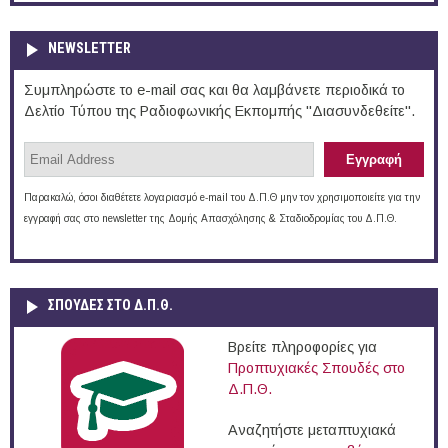
NEWSLETTER
Συμπληρώστε το e-mail σας και θα λαμβάνετε περιοδικά το
Δελτίο Τύπου της Ραδιοφωνικής Εκπομπής "Διασυνδεθείτε".
Παρακαλώ, όσοι διαθέτετε λογαριασμό e-mail του Δ.Π.Θ μην τον χρησιμοποιείτε για την
εγγραφή σας στο newsletter της Δομής Απασχόλησης & Σταδιοδρομίας του Δ.Π.Θ.
ΣΠΟΥΔΈΣ ΣΤΟ Δ.Π.Θ.
Βρείτε πληροφορίες για
Προπτυχιακές Σπουδές στο
Δ.Π.Θ.
Αναζητήστε μεταπτυχιακά