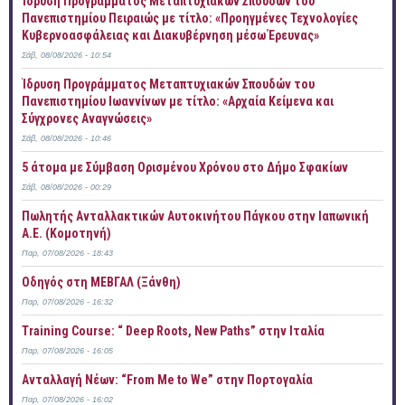
Ίδρυση Προγράμματος Μεταπτυχιακών Σπουδών του
Πανεπιστημίου Πειραιώς με τίτλο: «Προηγμένες Τεχνολογίες
Κυβερνοασφάλειας και Διακυβέρνηση μέσω Έρευνας»
Σάβ, 08/08/2026 - 10:54
Ίδρυση Προγράμματος Μεταπτυχιακών Σπουδών του
Πανεπιστημίου Ιωαννίνων με τίτλο: «Αρχαία Κείμενα και
Σύγχρονες Αναγνώσεις»
Σάβ, 08/08/2026 - 10:46
5 άτομα με Σύμβαση Ορισμένου Χρόνου στο Δήμο Σφακίων
Σάβ, 08/08/2026 - 00:29
Πωλητής Ανταλλακτικών Αυτοκινήτου Πάγκου στην Ιαπωνική
Α.Ε. (Κομοτηνή)
Παρ, 07/08/2026 - 18:43
Οδηγός στη ΜΕΒΓΑΛ (Ξάνθη)
Παρ, 07/08/2026 - 16:32
Training Course: “ Deep Roots, New Paths” στην Ιταλία
Παρ, 07/08/2026 - 16:05
Ανταλλαγή Νέων: “From Me to We” στην Πορτογαλία
Παρ, 07/08/2026 - 16:02