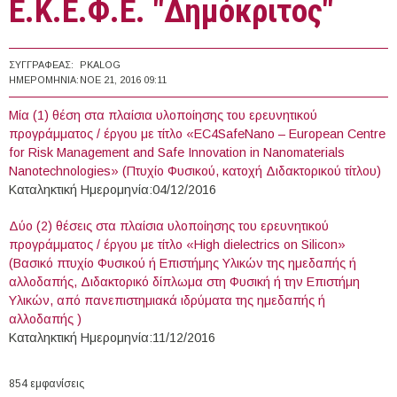
Ε.Κ.Ε.Φ.Ε. "Δημόκριτος"
ΣΥΓΓΡΑΦΈΑΣ:
PKALOG
ΗΜΕΡΟΜΗΝΊΑ:
ΝΟΕ 21, 2016 09:11
Μία (1) θέση στα πλαίσια υλοποίησης του ερευνητικού
προγράμματος / έργου με τίτλο «EC4SafeNano – European Centre
for Risk Management and Safe Innovation in Nanomaterials
Nanotechnologies» (Πτυχίο Φυσικού, κατοχή Διδακτορικού τίτλου)
Καταληκτική Ημερομηνία:04/12/2016
Δύο (2) θέσεις στα πλαίσια υλοποίησης του ερευνητικού
προγράμματος / έργου με τίτλο «High dielectrics on Silicon»
(Βασικό πτυχίο Φυσικού ή Επιστήμης Υλικών της ημεδαπής ή
αλλοδαπής, Διδακτορικό δίπλωμα στη Φυσική ή την Επιστήμη
Υλικών, από πανεπιστημιακά ιδρύματα της ημεδαπής ή
αλλοδαπής )
Καταληκτική Ημερομηνία:11/12/2016
854 εμφανίσεις