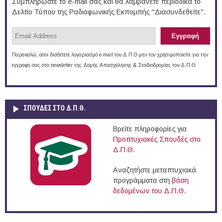
Συμπληρώστε το e-mail σας και θα λαμβάνετε περιοδικά το
Δελτίο Τύπου της Ραδιοφωνικής Εκπομπής "Διασυνδεθείτε".
Παρακαλώ, όσοι διαθέτετε λογαριασμό e-mail του Δ.Π.Θ μην τον χρησιμοποιείτε για την
εγγραφή σας στο newsletter της Δομής Απασχόλησης & Σταδιοδρομίας του Δ.Π.Θ.
ΣΠΟΥΔΈΣ ΣΤΟ Δ.Π.Θ.
Βρείτε πληροφορίες για
Προπτυχιακές Σπουδές στο
Δ.Π.Θ.
Αναζητήστε μεταπτυχιακά
προγράμματα στη
βάση
δεδομένων του Δ.Π.Θ.