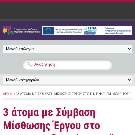
Παράκαμψη προς το κυρίως περιεχόμενο
ΑΡΧΙΚΉ
/ 3 ΆΤΟΜΑ ΜΕ ΣΎΜΒΑΣΗ ΜΊΣΘΩΣΗΣ ΈΡΓΟΥ ΣΤΟ Ε.Κ.Ε.Φ.Ε. "ΔΗΜΌΚΡΙΤΟΣ"
3 άτομα με Σύμβαση
Μίσθωσης Έργου στο