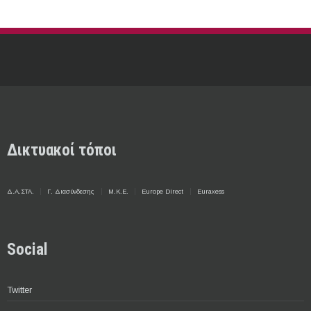
Δικτυακοί τόποι
Δ.Α.ΣΤΑ.
Γ. Διασύνδεσης
Μ.Κ.Ε.
Europe Direct
Euraxess
Social
Twitter