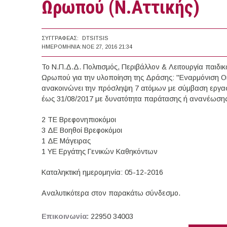
Ωρωπού (Ν.Αττικής)
ΣΥΓΓΡΑΦΈΑΣ:
DTSITSIS
ΗΜΕΡΟΜΗΝΊΑ:
ΝΟΕ 27, 2016 21:34
Το Ν.Π.Δ.Δ. Πολιτισμός, Περιβάλλον & Λειτουργία παι
Ωρωπού για την υλοποίηση της Δράσης: "Εναρμόνιση Ο
ανακοινώνει την πρόσληψη 7 ατόμων με σύμβαση εργασί
έως 31/08/2017 με δυνατότητα παράτασης ή ανανέωση
2 ΤΕ Βρεφονηπιοκόμοι
3 ΔΕ Βοηθοί Βρεφοκόμοι
1 ΔΕ Μάγειρας
1 ΥΕ Εργάτης Γενικών Καθηκόντων
Καταληκτική ημερομηνία: 05-12-2016
Αναλυτικότερα στον παρακάτω σύνδεσμο.
Επικοινωνία:
22950 34003