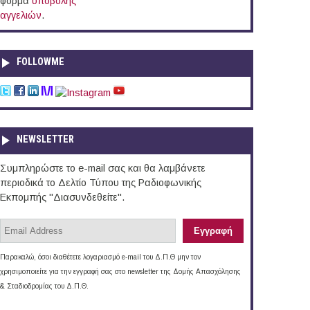
φόρμα
υποβολής
αγγελιών
.
FOLLOWME
NEWSLETTER
Συμπληρώστε το e-mail σας και θα λαμβάνετε
περιοδικά το Δελτίο Τύπου της Ραδιοφωνικής
Εκπομπής "Διασυνδεθείτε".
Παρακαλώ, όσοι διαθέτετε λογαριασμό e-mail του Δ.Π.Θ μην τον
χρησιμοποιείτε για την εγγραφή σας στο newsletter της Δομής Απασχόλησης
& Σταδιοδρομίας του Δ.Π.Θ.