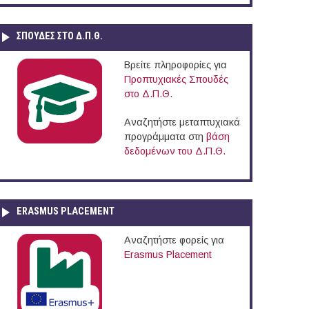
ΣΠΟΥΔΈΣ ΣΤΟ Δ.Π.Θ.
Βρείτε πληροφορίες για
Προπτυχιακές Σπουδές
στο Δ.Π.Θ.
Αναζητήστε μεταπτυχιακά
προγράμματα στη
βάση
δεδομένων του Δ.Π.Θ.
ERASMUS PLACEMENT
Αναζητήστε φορείς για
Erasmus Placement