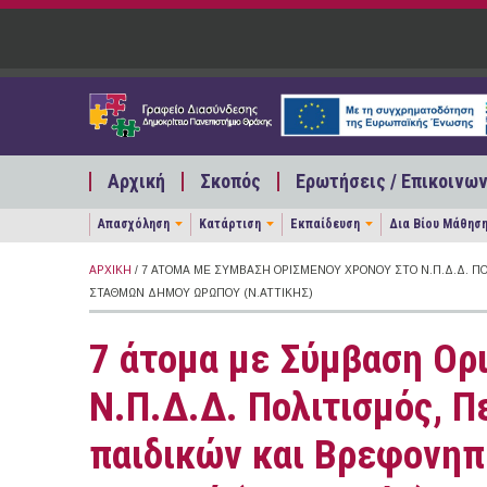
Παράκαμψη προς το κυρίως περιεχόμενο
Αρχική
Σκοπός
Ερωτήσεις / Επικοινων
Απασχόληση
Κατάρτιση
Εκπαίδευση
Δια Βίου Μάθησ
ΑΡΧΙΚΉ
/ 7 ΆΤΟΜΑ ΜΕ ΣΎΜΒΑΣΗ ΟΡΙΣΜΈΝΟΥ ΧΡΌΝΟΥ ΣΤΟ Ν.Π.Δ.Δ. ΠΟ
ΣΤΑΘΜΏΝ ΔΉΜΟΥ ΩΡΩΠΟΎ (Ν.ΑΤΤΙΚΉΣ)
7 άτομα με Σύμβαση Ορ
Ν.Π.Δ.Δ. Πολιτισμός, Π
παιδικών και Βρεφονη