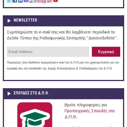
NEWSLETTER
Συμπληρώστε το e-mail σας και θα λαμβάνετε περιοδικά το
Δελτίο Τύπου της Ραδιοφωνικής Εκπομπής "Διασυνδεθείτε".
Παρακαλώ, όσοι διαθέτετε λογαριασμό e-mail του Δ.Π.Θ μην τον χρησιμοποιείτε για την
εγγραφή σας στο newsletter της Δομής Απασχόλησης & Σταδιοδρομίας του Δ.Π.Θ.
ΣΠΟΥΔΈΣ ΣΤΟ Δ.Π.Θ.
Βρείτε πληροφορίες για
Προπτυχιακές Σπουδές στο
Δ.Π.Θ.