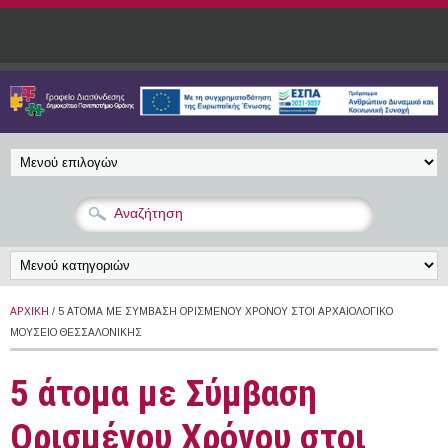
Παράκαμψη προς το κυρίως περιεχόμενο
ΑΡΧΙΚΉ
/ 5 ΆΤΟΜΑ ΜΕ ΣΎΜΒΑΣΗ ΟΡΙΣΜΈΝΟΥ ΧΡΌΝΟΥ ΣΤΟΙ ΑΡΧΑΙΟΛΟΓΙΚΌ
ΜΟΥΣΕΊΟ ΘΕΣΣΑΛΟΝΊΚΗΣ
5 άτομα με Σύμβαση
Ορισμένου Χρόνου στοι