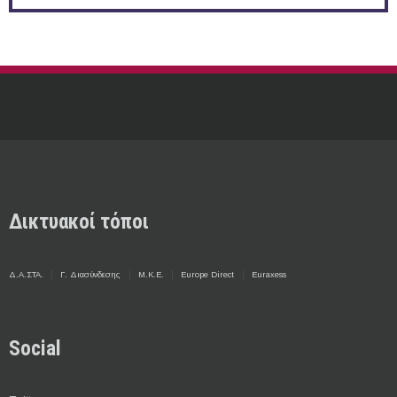
Δικτυακοί τόποι
Δ.Α.ΣΤΑ.
Γ. Διασύνδεσης
Μ.Κ.Ε.
Europe Direct
Euraxess
Social