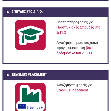
ΣΠΟΥΔΈΣ ΣΤΟ Δ.Π.Θ.
Βρείτε πληροφορίες για
Προπτυχιακές Σπουδές στο
Δ.Π.Θ.
Αναζητήστε μεταπτυχιακά
προγράμματα στη
βάση
δεδομένων του Δ.Π.Θ.
ERASMUS PLACEMENT
Αναζητήστε φορείς για
Erasmus Placement