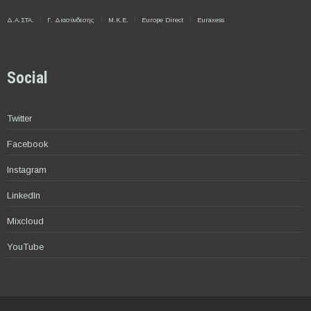
Δ.Α.ΣΤΑ.
Γ. Διασύνδεσης
Μ.Κ.Ε.
Europe Direct
Euraxess
Social
Twitter
Facebook
Instagram
LinkedIn
Mixcloud
YouTube