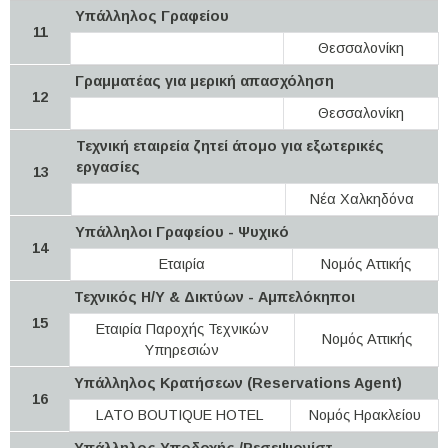
Υπάλληλος Γραφείου
11
Θεσσαλονίκη
Γραμματέας για μερική απασχόληση
12
Θεσσαλονίκη
Τεχνική εταιρεία ζητεί άτομο για εξωτερικές
εργασίες
13
Νέα Χαλκηδόνα
Υπάλληλοι Γραφείου - Ψυχικό
14
Eταιρία
Νομός Αττικής
Τεχνικός Η/Υ & Δικτύων - Αμπελόκηποι
15
Εταιρία Παροχής Τεχνικών
Νομός Αττικής
Υπηρεσιών
Υπάλληλος Κρατήσεων (Reservations Agent)
16
LATO BOUTIQUE HOTEL
Νομός Ηρακλείου
Υπάλληλος Υποδοχής /Ρεσεψιονίστ