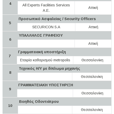
4
All Experts Facilities Services
Αττική
Α.Ε.
Προσωπικό Ασφαλείας / Security Οfficers
5
SECURICON S.A
Αττική
ΥΠΑΛΛΗΛΟΣ ΓΡΑΦΕΙΟΥ
6
Αττική
Γραμματειακή υποστήριξη
7
Εταιρία καθαρισμού metropolis
Θεσσαλονίκη
Τεχνικός Η/Υ με δίπλωμα μηχανής
8
Θεσσαλονίκη
ΓΡΑΜΜΑΤΕΙΑΚΗ ΥΠΟΣΤΗΡΙΞΗ
9
Θεσσαλονίκη
Βοηθός Οδοντιάτρου
10
Θεσσαλονίκη