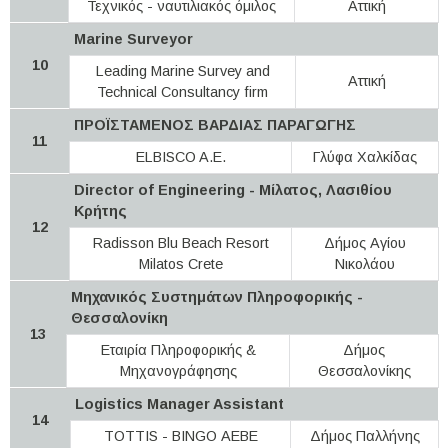
Τεχνικός - ναυτιλιακός όμιλος
Αττική
Marine Surveyor
10
Leading Marine Survey and
Αττική
Technical Consultancy firm
ΠΡΟΪΣΤΑΜΕΝΟΣ ΒΑΡΔΙΑΣ ΠΑΡΑΓΩΓΗΣ
11
ELBISCO A.E.
Γλύφα Χαλκίδας
Director of Engineering - Μίλατος, Λασιθίου
Κρήτης
12
Radisson Blu Beach Resort
Δήμος Αγίου
Milatos Crete
Νικολάου
Μηχανικός Συστημάτων Πληροφορικής -
Θεσσαλονίκη
13
Εταιρία Πληροφορικής &
Δήμος
Μηχανογράφησης
Θεσσαλονίκης
Logistics Manager Assistant
14
TOTTIS - BINGO ΑΕΒΕ
Δήμος Παλλήνης