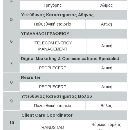
4
Γρηγόρης
Άλιμος
Υπεύθυνος Καταστήματος Αθήνας
5
Πολυεθνική εταιρεία
Αττική
ΥΠΑΛΛΗΛΟΙ ΓΡΑΦΕΙΟΥ
6
TELECOM ENERGY
Αττική
MANAGEMENT
Digital Marketing & Communications Specialist
7
PEOPLECERT
Αττική
Recruiter
8
PEOPLECERT
Αττική
Υπεύθυνος Καταστήματος Βόλου
9
Πολυεθνική εταιρεία
Βόλος
Client Care Coordinator
10
Βόρειος Τομέας
RANDSTAD