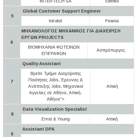
INTERTECH SA
Elliniko
Global Customer Support Engineer
5
Intralot
Peania
MHXANOΛΟΓΟΣ ΜΗΧΑΝΙΚΟΣ ΓΙΑ ΔΙΑΧΕΙΡΙΣΗ
ΕΡΓΩΝ PROJECTS
6
BIOMHXANIA ΦΩΤΕΙΝΩΝ
Ασπρόπυργος
ΕΠΙΓΡΑΦΩΝ
Quality Assistant
Βρείτε Τμήμα Διαχείρισης
Ποιότητας Jobs, Έρευνας &
7
Ανάπτυξης Jobs, Μηχανικοί
Αττική
Αγγελίες σε Αθήνα, Αττική-
Αθήνα">
Data Visualization Specialist
8
Ernst & Young
Αττική
Assistant DPA
9