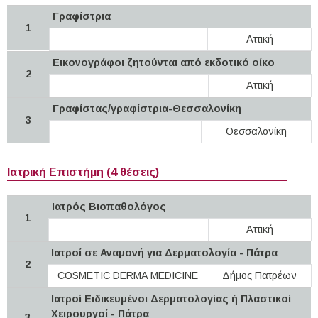
Γραφίστρια
1
Αττική
Εικονογράφοι ζητούνται από εκδοτικό οίκο
2
Αττική
Γραφίστας/γραφίστρια-Θεσσαλονίκη
3
Θεσσαλονίκη
Ιατρική Επιστήμη (4 θέσεις)
Ιατρός Βιοπαθολόγος
1
Αττική
Ιατροί σε Αναμονή για Δερματολογία - Πάτρα
2
COSMETIC DERMA MEDICINE
Δήμος Πατρέων
Ιατροί Ειδικευμένοι Δερματολογίας ή Πλαστικοί
Χειρουργοί - Πάτρα
3