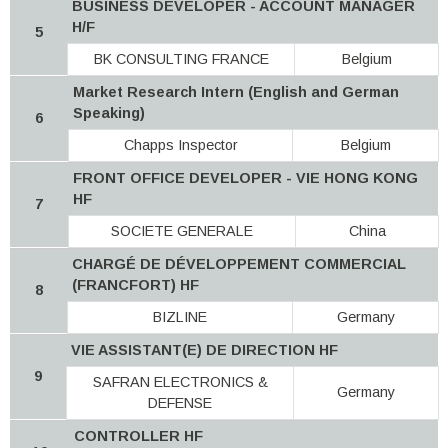
BUSINESS DEVELOPER - ACCOUNT MANAGER
H/F
5
BK CONSULTING FRANCE
Belgium
Market Research Intern (English and German
Speaking)
6
Chapps Inspector
Belgium
FRONT OFFICE DEVELOPER - VIE HONG KONG
HF
7
SOCIETE GENERALE
China
CHARGÉ DE DÉVELOPPEMENT COMMERCIAL
(FRANCFORT) HF
8
BIZLINE
Germany
VIE ASSISTANT(E) DE DIRECTION HF
9
SAFRAN ELECTRONICS &
Germany
DEFENSE
CONTROLLER HF