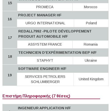
15
PROMECA
Morocco
PROJECT MANAGER HF
16
URGO INTERNATIONAL
Poland
REDALL7992 -PILOTE DÉVELOPPEMENT
PRODUIT AUTOMOBILE H/F
17
ASSYSTEM FRANCE
Romania
TECHNICIEN D’EXPÉRIMENTATION BEP H/F
18
STAPHYT
Ukraine
SOFTWARE ENGINEER H/F
19
SERVICES PETROLIERS
United Kingdom
SCHLUMBERGER
Επιστήμη Πληροφορικής (7 θέσεις)
INGENIEUR APPLICATION H/F