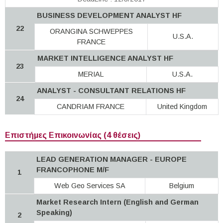
BUSINESS DEVELOPMENT ANALYST HF
22
ORANGINA SCHWEPPES
U.S.A.
FRANCE
MARKET INTELLIGENCE ANALYST HF
23
MERIAL
U.S.A.
ANALYST - CONSULTANT RELATIONS HF
24
CANDRIAM FRANCE
United Kingdom
Επιστήμες Επικοινωνίας (4 θέσεις)
LEAD GENERATION MANAGER - EUROPE
FRANCOPHONE M/F
1
Web Geo Services SA
Belgium
Market Research Intern (English and German
Speaking)
2