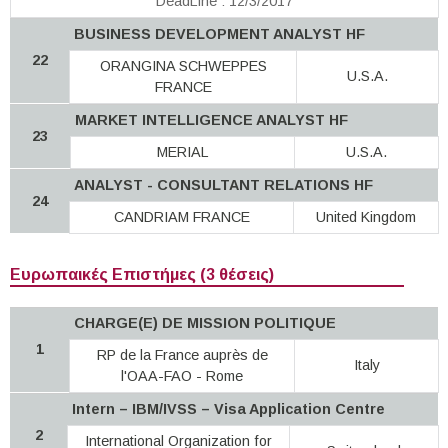
DeadLine : 12/3/2017
BUSINESS DEVELOPMENT ANALYST HF
22
ORANGINA SCHWEPPES
U.S.A.
FRANCE
MARKET INTELLIGENCE ANALYST HF
23
MERIAL
U.S.A.
ANALYST - CONSULTANT RELATIONS HF
24
CANDRIAM FRANCE
United Kingdom
Ευρωπαικές Επιστήμες (3 θέσεις)
CHARGE(E) DE MISSION POLITIQUE
1
RP de la France auprès de
Italy
l'OAA-FAO - Rome
Intern – IBM/IVSS – Visa Application Centre
2
International Organization for