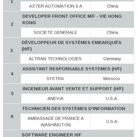
1
AXTER AUTOMATION S A
China
DEVELOPER FRONT OFFICE M/F - VIE HONG
KONG
2
SOCIETE GENERALE
China
DÉVELOPPEUR DE SYSTÈMES EMBARQUÉS
(H/F)
3
ALTRAN TECHNOLOGIES
Germany
ASSISTANT RESPONSABLE SYSTEMES (H/F)
4
SYSTRA
Morocco
INGENIEUR AVANT VENTE ET SUPPORT (H/F)
5
ANEVIA
U.S.A.
TECHNICIEN DES SYSTÈMES D'INFORMATION
6
AMBASSADE DE FRANCE A
U.S.A.
WASHINGTON
SOFTWARE ENGINEER H/F