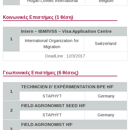
Hogan Lovells International
Belgium
Κοινωνικές Επιστήμες (1 θέση)
Intern – IBM/IVSS – Visa Application Centre
1
International Organization for
Switzerland
Migration
DeadLine : 12/3/2017
Γεωπονικές Επιστήμες (6 θέσεις)
TECHNICIEN D’ EXPÉRIMENTATION BPE H/F
1
STAPHYT
Germany
FIELD AGRONOMIST SEED H/F
2
STAPHYT
Germany
FIELD AGRONOMIST H/F
3