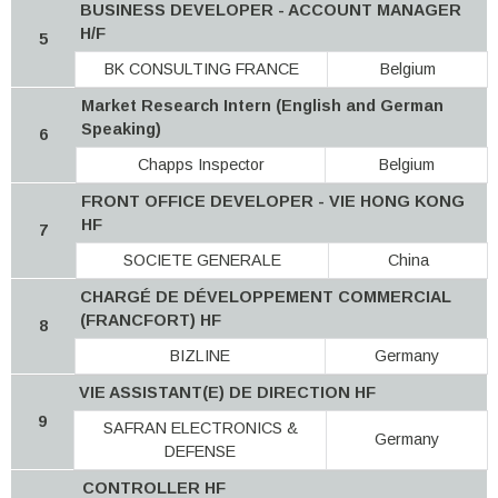
BUSINESS DEVELOPER - ACCOUNT MANAGER
H/F
5
BK CONSULTING FRANCE
Belgium
Market Research Intern (English and German
Speaking)
6
Chapps Inspector
Belgium
FRONT OFFICE DEVELOPER - VIE HONG KONG
HF
7
SOCIETE GENERALE
China
CHARGÉ DE DÉVELOPPEMENT COMMERCIAL
(FRANCFORT) HF
8
BIZLINE
Germany
VIE ASSISTANT(E) DE DIRECTION HF
9
SAFRAN ELECTRONICS &
Germany
DEFENSE
CONTROLLER HF