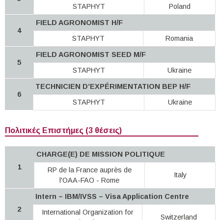
STAPHYT
Poland
FIELD AGRONOMIST H/F
4
STAPHYT
Romania
FIELD AGRONOMIST SEED M/F
5
STAPHYT
Ukraine
TECHNICIEN D’EXPÉRIMENTATION BEP H/F
6
STAPHYT
Ukraine
Πολιτικές Επιστήμες (3 θέσεις)
CHARGE(E) DE MISSION POLITIQUE
1
RP de la France auprès de
Italy
l'OAA-FAO - Rome
Intern – IBM/IVSS – Visa Application Centre
2
International Organization for
Switzerland