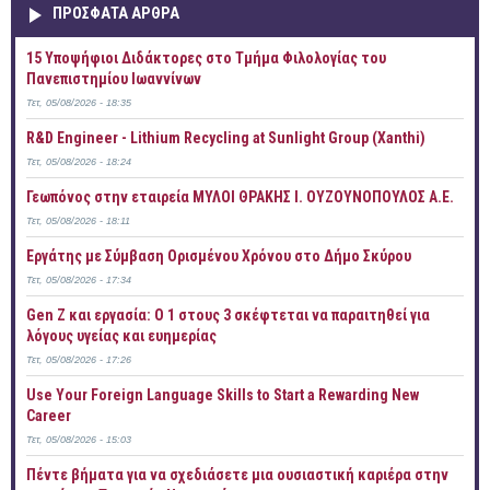
ΠΡOΣΦΑΤΑ AΡΘΡΑ
15 Υποψήφιοι Διδάκτορες στο Τμήμα Φιλολογίας του
Πανεπιστημίου Ιωαννίνων
Τετ, 05/08/2026 - 18:35
R&D Engineer - Lithium Recycling at Sunlight Group (Xanthi)
Τετ, 05/08/2026 - 18:24
Γεωπόνος στην εταιρεία ΜΥΛΟΙ ΘΡΑΚΗΣ Ι. ΟΥΖΟΥΝΟΠΟΥΛΟΣ Α.Ε.
Τετ, 05/08/2026 - 18:11
Εργάτης με Σύμβαση Ορισμένου Χρόνου στο Δήμο Σκύρου
Τετ, 05/08/2026 - 17:34
Gen Z και εργασία: Ο 1 στους 3 σκέφτεται να παραιτηθεί για
λόγους υγείας και ευημερίας
Τετ, 05/08/2026 - 17:26
Use Your Foreign Language Skills to Start a Rewarding New
Career
Τετ, 05/08/2026 - 15:03
Πέντε βήματα για να σχεδιάσετε μια ουσιαστική καριέρα στην