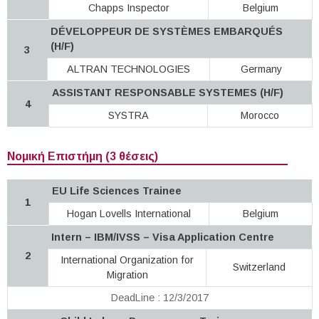
Chapps Inspector
Belgium
DÉVELOPPEUR DE SYSTÈMES EMBARQUÉS
(H/F)
3
ALTRAN TECHNOLOGIES
Germany
ASSISTANT RESPONSABLE SYSTEMES (H/F)
4
SYSTRA
Morocco
Νομική Επιστήμη (3 θέσεις)
EU Life Sciences Trainee
1
Hogan Lovells International
Belgium
Intern – IBM/IVSS – Visa Application Centre
2
International Organization for
Switzerland
Migration
DeadLine : 12/3/2017