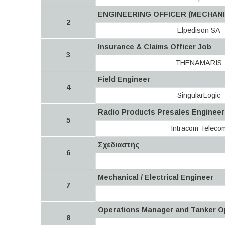
ENGINEERING OFFICER (MECHANI
2
Elpedison SA
Insurance & Claims Officer Job
3
THENAMARIS
Field Engineer
4
SingularLogic
Radio Products Presales Engineer
5
Intracom Teleco
Σχεδιαστής
6
Mechanical / Electrical Engineer
7
Operations Manager and Tanker O
8