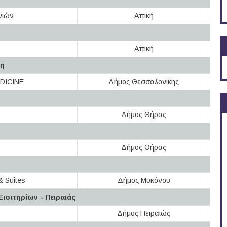
νιών
Αττική
Αττική
κη
DICINE
Δήμος Θεσσαλονίκης
Δήμος Θήρας
Δήμος Θήρας
& Suites
Δήμος Μυκόνου
ισιτηρίων - Πειραιάς
Δήμος Πειραιώς