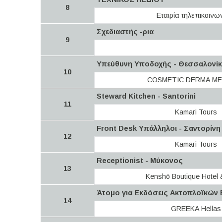
8
Εταιρία τηλεπικοινω
Σχεδιαστής -ρια
9
Υπεύθυνη Υποδοχής - Θεσσαλονί
10
COSMETIC DERMA ME
Steward Kitchen - Santorini
11
Kamari Tours
Front Desk Υπάλληλοι - Σαντορίνη
12
Kamari Tours
Receptionist - Μύκονος
13
Kenshō Boutique Hotel 
Άτομο για Εκδόσεις Ακτοπλοϊκών Ε
14
GREEKA Hellas