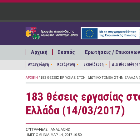
Παράκαμψη προς το κυρίως περιεχόμενο
Αρχική
Σκοπός
Ερωτήσεις / Επικοινων
Απασχόληση
Κατάρτιση
Εκπαίδευση
Δια Βίου Μάθησ
ΑΡΧΙΚΉ
/ 183 ΘΈΣΕΙΣ ΕΡΓΑΣΊΑΣ ΣΤΟΝ ΙΔΙΩΤΙΚΌ ΤΟΜΈΑ ΣΤΗΝ ΕΛΛΆΔΑ (1
183 θέσεις εργασίας στ
Ελλάδα (14/03/2017)
ΣΥΓΓΡΑΦΈΑΣ:
AMALIACHD
ΗΜΕΡΟΜΗΝΊΑ:
ΜΑΡ 14, 2017 10:50