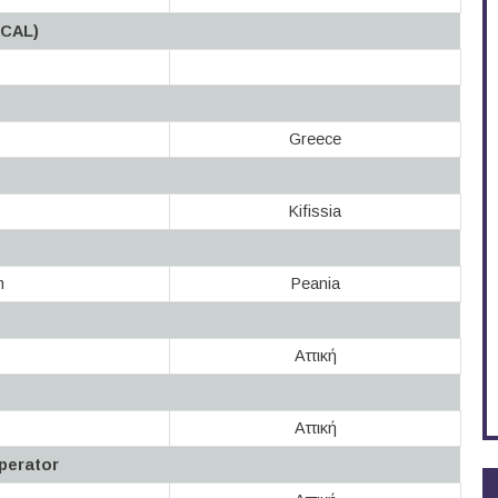
CAL)
Greece
Kifissia
m
Peania
Αττική
Αττική
perator