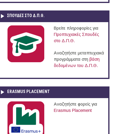
ΣΠΟΥΔΈΣ ΣΤΟ Δ.Π.Θ.
Βρείτε πληροφορίες για
Προπτυχιακές Σπουδές
στο Δ.Π.Θ.
Αναζητήστε μεταπτυχιακά
προγράμματα στη
βάση
δεδομένων του Δ.Π.Θ.
ERASMUS PLACEMENT
Αναζητήστε φορείς για
Erasmus Placement