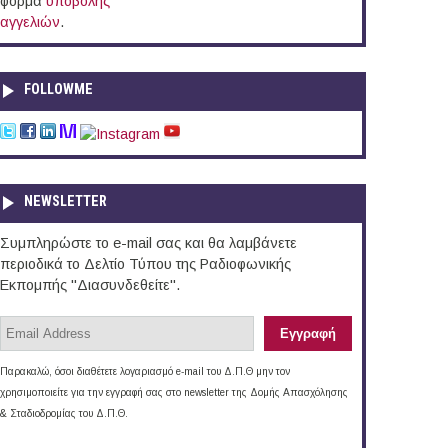
φόρμα
υποβολής
αγγελιών
.
FOLLOWME
NEWSLETTER
Συμπληρώστε το e-mail σας και θα λαμβάνετε
περιοδικά το Δελτίο Τύπου της Ραδιοφωνικής
Εκπομπής "Διασυνδεθείτε".
Παρακαλώ, όσοι διαθέτετε λογαριασμό e-mail του Δ.Π.Θ μην τον
χρησιμοποιείτε για την εγγραφή σας στο newsletter της Δομής Απασχόλησης
& Σταδιοδρομίας του Δ.Π.Θ.