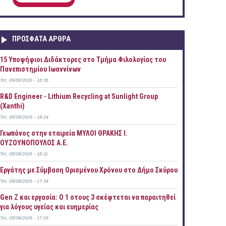
ΠΡOΣΦΑΤΑ AΡΘΡΑ
15 Υποψήφιοι Διδάκτορες στο Τμήμα Φιλολογίας του
Πανεπιστημίου Ιωαννίνων
Τετ, 05/08/2026 - 18:35
R&D Engineer - Lithium Recycling at Sunlight Group
(Xanthi)
Τετ, 05/08/2026 - 18:24
Γεωπόνος στην εταιρεία ΜΥΛΟΙ ΘΡΑΚΗΣ Ι.
ΟΥΖΟΥΝΟΠΟΥΛΟΣ Α.Ε.
Τετ, 05/08/2026 - 18:11
Εργάτης με Σύμβαση Ορισμένου Χρόνου στο Δήμο Σκύρου
Τετ, 05/08/2026 - 17:34
Gen Z και εργασία: Ο 1 στους 3 σκέφτεται να παραιτηθεί
για λόγους υγείας και ευημερίας
Τετ, 05/08/2026 - 17:26