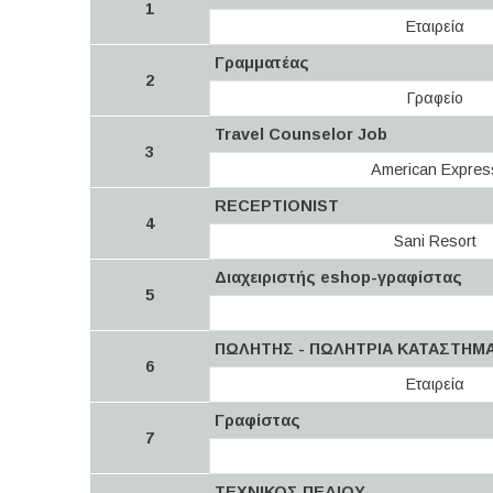
1
Εταιρεία
Γραμματέας
2
Γραφείο
Travel Counselor Job
3
American Expres
RECEPTIONIST
4
Sani Resort
Διαχειριστής eshop-γραφίστας
5
ΠΩΛΗΤΗΣ - ΠΩΛΗΤΡΙΑ ΚΑΤΑΣΤΗ
6
Εταιρεία
Γραφίστας
7
ΤΕΧΝΙΚΟΣ ΠΕΔΙΟΥ