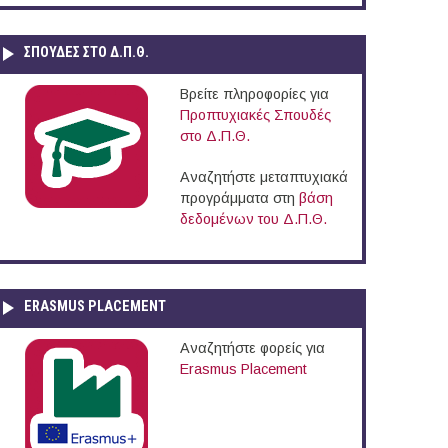
ΣΠΟΥΔΈΣ ΣΤΟ Δ.Π.Θ.
Βρείτε πληροφορίες για
Προπτυχιακές Σπουδές
στο Δ.Π.Θ.
Αναζητήστε μεταπτυχιακά
προγράμματα στη
βάση
δεδομένων του Δ.Π.Θ.
ERASMUS PLACEMENT
Αναζητήστε φορείς για
Erasmus Placement