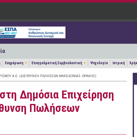
ία
η
Ενημέρωση
Επαγγελματική Συμβουλευτική
Ψυχολογία
Ιατρική
Χρήσ
ΡΙΣΜΟΎ Α.Ε. (ΔΙΕΎΘΥΝΣΗ ΠΩΛΉΣΕΩΝ ΜΑΚΕΔΟΝΊΑΣ- ΘΡΆΚΗΣ)
 στη Δημόσια Επιχείρηση
ύθυνση Πωλήσεων