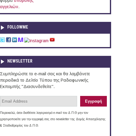
φόρμα
υποβολής
αγγελιών
.
FOLLOWME
NEWSLETTER
Συμπληρώστε το e-mail σας και θα λαμβάνετε
περιοδικά το Δελτίο Τύπου της Ραδιοφωνικής
Εκπομπής "Διασυνδεθείτε".
Παρακαλώ, όσοι διαθέτετε λογαριασμό e-mail του Δ.Π.Θ μην τον
χρησιμοποιείτε για την εγγραφή σας στο newsletter της Δομής Απασχόλησης
& Σταδιοδρομίας του Δ.Π.Θ.