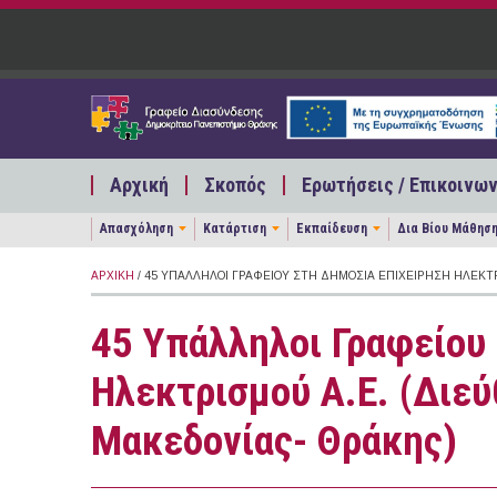
Παράκαμψη προς το κυρίως περιεχόμενο
Αρχική
Σκοπός
Ερωτήσεις / Επικοινων
Απασχόληση
Κατάρτιση
Εκπαίδευση
Δια Βίου Μάθησ
ΑΡΧΙΚΉ
/ 45 YΠΆΛΛΗΛΟΙ ΓΡΑΦΕΊΟΥ ΣΤΗ ΔΗΜΌΣΙΑ ΕΠΙΧΕΊΡΗΣΗ ΗΛΕΚΤ
45 Yπάλληλοι Γραφείου
Ηλεκτρισμού Α.Ε. (Διε
Μακεδονίας- Θράκης)