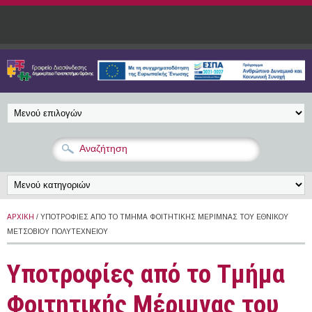
Παράκαμψη προς το κυρίως περιεχόμενο
ΑΡΧΙΚΉ
/ ΥΠΟΤΡΟΦΊΕΣ ΑΠΌ ΤΟ ΤΜΉΜΑ ΦΟΙΤΗΤΙΚΉΣ ΜΈΡΙΜΝΑΣ ΤΟΥ ΕΘΝΙΚΟΎ
ΜΕΤΣΌΒΙΟΥ ΠΟΛΥΤΕΧΝΕΊΟΥ
Υποτροφίες από το Τμήμα
Φοιτητικής Μέριμνας του