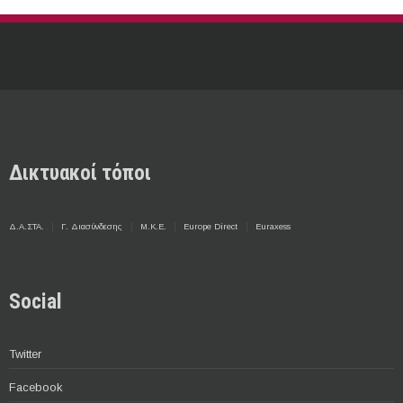
Δικτυακοί τόποι
Δ.Α.ΣΤΑ.
Γ. Διασύνδεσης
Μ.Κ.Ε.
Europe Direct
Euraxess
Social
Twitter
Facebook