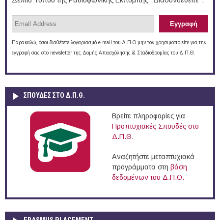
Δελτίο Τύπου της Ραδιοφωνικής Εκπομπής "Διασυνδεθείτε".
Παρακαλώ, όσοι διαθέτετε λογαριασμό e-mail του Δ.Π.Θ μην τον χρησιμοποιείτε για την
εγγραφή σας στο newsletter της Δομής Απασχόλησης & Σταδιοδρομίας του Δ.Π.Θ.
ΣΠΟΥΔΈΣ ΣΤΟ Δ.Π.Θ.
Βρείτε πληροφορίες για
Προπτυχιακές Σπουδές στο
Δ.Π.Θ.
Αναζητήστε μεταπτυχιακά
προγράμματα στη
βάση
δεδομένων του Δ.Π.Θ.