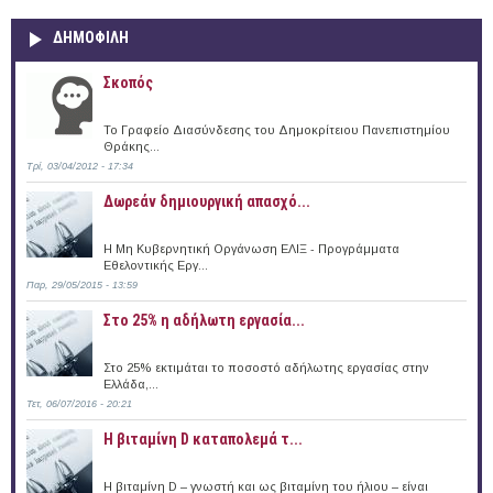
ΔΗΜΟΦΙΛΗ
Σκοπός
Το Γραφείο Διασύνδεσης του Δημοκρίτειου Πανεπιστημίου
Θράκης...
Τρί, 03/04/2012 - 17:34
Δωρεάν δημιουργική απασχό...
Η Μη Κυβερνητική Οργάνωση ΕΛΙΞ - Προγράμματα
Εθελοντικής Εργ...
Παρ, 29/05/2015 - 13:59
Στο 25% η αδήλωτη εργασία...
Στο 25% εκτιμάται το ποσοστό αδήλωτης εργασίας στην
Ελλάδα,...
Τετ, 06/07/2016 - 20:21
Η βιταμίνη D καταπολεμά τ...
Η βιταμίνη D – γνωστή και ως βιταμίνη του ήλιου – είναι