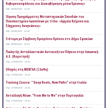
Κυβερνοασφάλειας και Διακυβέρνηση μέσω Έρευνας»
Σάβ, 08/08/2026 - 10:54
Ίδρυση Προγράμματος Μεταπτυχιακών Σπουδών του
Πανεπιστημίου Ιωαννίνων με τίτλο: «Αρχαία Κείμενα και
Σύγχρονες Αναγνώσεις»
Σάβ, 08/08/2026 - 10:46
5 άτομα με Σύμβαση Ορισμένου Χρόνου στο Δήμο Σφακίων
Σάβ, 08/08/2026 - 00:29
Πωλητής Ανταλλακτικών Αυτοκινήτου Πάγκου στην Ιαπωνική
Α.Ε. (Κομοτηνή)
Παρ, 07/08/2026 - 18:43
Οδηγός στη ΜΕΒΓΑΛ (Ξάνθη)
Παρ, 07/08/2026 - 16:32
Training Course: “ Deep Roots, New Paths” στην Ιταλία
Παρ, 07/08/2026 - 16:05
Ανταλλαγή Νέων: “From Me to We” στην Πορτογαλία
Παρ, 07/08/2026 - 16:02