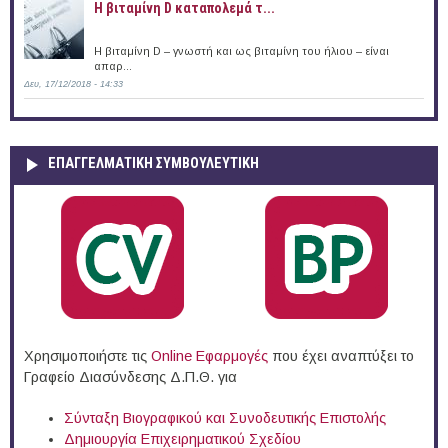
Η βιταμίνη D καταπολεμά τ...
Η βιταμίνη D – γνωστή και ως βιταμίνη του ήλιου – είναι
απαρ...
Δευ, 17/12/2018 - 14:33
ΕΠΑΓΓΕΛΜΑΤΙΚΉ ΣΥΜΒΟΥΛΕΥΤΙΚΉ
Χρησιμοποιήστε τις
Online Eφαρμογές
που έχει αναπτύξει το
Γραφείο Διασύνδεσης Δ.Π.Θ. για
Σύνταξη Βιογραφικού και Συνοδευτικής Επιστολής
Δημιουργία Επιχειρηματικού Σχεδίου