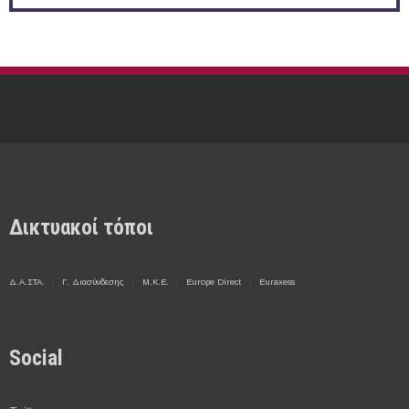
Δικτυακοί τόποι
Δ.Α.ΣΤΑ.
Γ. Διασύνδεσης
Μ.Κ.Ε.
Europe Direct
Euraxess
Social