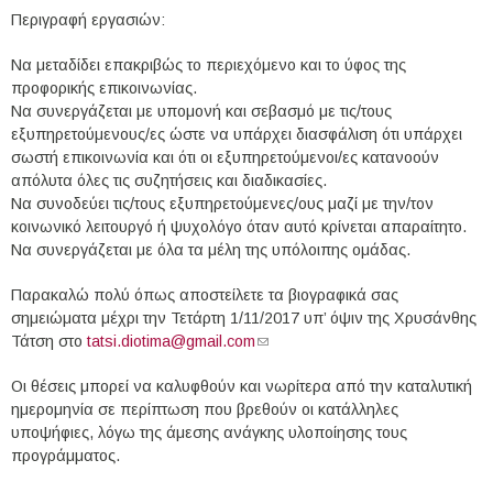
Περιγραφή εργασιών:
Να μεταδίδει επακριβώς το περιεχόμενο και το ύφος της
προφορικής επικοινωνίας.
Να συνεργάζεται με υπομονή και σεβασμό με τις/τους
εξυπηρετούμενους/ες ώστε να υπάρχει διασφάλιση ότι υπάρχει
σωστή επικοινωνία και ότι οι εξυπηρετούμενοι/ες κατανοούν
απόλυτα όλες τις συζητήσεις και διαδικασίες.
Να συνοδεύει τις/τους εξυπηρετούμενες/ους μαζί με την/τον
κοινωνικό λειτουργό ή ψυχολόγο όταν αυτό κρίνεται απαραίτητο.
Να συνεργάζεται με όλα τα μέλη της υπόλοιπης ομάδας.
Παρακαλώ πολύ όπως αποστείλετε τα βιογραφικά σας
σημειώματα μέχρι την Τετάρτη 1/11/2017 υπ’ όψιν της Χρυσάνθης
Τάτση στο
tatsi.diotima@gmail.com
(link sends e-mail)
Οι θέσεις μπορεί να καλυφθούν και νωρίτερα από την καταλυτική
ημερομηνία σε περίπτωση που βρεθούν οι κατάλληλες
υποψήφιες, λόγω της άμεσης ανάγκης υλοποίησης τους
προγράμματος.