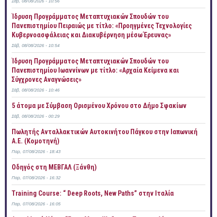
Σάβ, 08/08/2026 - 10:56
Ίδρυση Προγράμματος Μεταπτυχιακών Σπουδών του
Πανεπιστημίου Πειραιώς με τίτλο: «Προηγμένες Τεχνολογίες
Κυβερνοασφάλειας και Διακυβέρνηση μέσω Έρευνας»
Σάβ, 08/08/2026 - 10:54
Ίδρυση Προγράμματος Μεταπτυχιακών Σπουδών του
Πανεπιστημίου Ιωαννίνων με τίτλο: «Αρχαία Κείμενα και
Σύγχρονες Αναγνώσεις»
Σάβ, 08/08/2026 - 10:46
5 άτομα με Σύμβαση Ορισμένου Χρόνου στο Δήμο Σφακίων
Σάβ, 08/08/2026 - 00:29
Πωλητής Ανταλλακτικών Αυτοκινήτου Πάγκου στην Ιαπωνική
Α.Ε. (Κομοτηνή)
Παρ, 07/08/2026 - 18:43
Οδηγός στη ΜΕΒΓΑΛ (Ξάνθη)
Παρ, 07/08/2026 - 16:32
Training Course: “ Deep Roots, New Paths” στην Ιταλία
Παρ, 07/08/2026 - 16:05