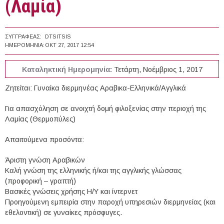
(Λαμία)
ΣΥΓΓΡΑΦΈΑΣ:
DTSITSIS
ΗΜΕΡΟΜΗΝΊΑ:
ΟΚΤ 27, 2017 12:54
Καταληκτική Ημερομηνία:
Τετάρτη, Νοέμβριος 1, 2017
Ζητείται: Γυναίκα διερμηνέας Αραβικα-Ελληνικά/Αγγλικά
Για απασχόληση σε ανοιχτή δομή φιλοξενίας στην περιοχή της
Λαμίας (Θερμοπύλες)
Απαιτούμενα προσόντα:
Άριστη γνώση Αραβικών
Καλή γνώση της ελληνικής ή/και της αγγλικής γλώσσας
(προφορική – γραπτή)
Βασικές γνώσεις χρήσης Η/Υ και ίντερνετ
Προηγούμενη εμπειρία στην παροχή υπηρεσιών διερμηνείας (και
εθελοντική) σε γυναίκες πρόσφυγες.