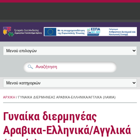
Παράκαμψη προς το κυρίως περιεχόμενο
ΑΡΧΙΚΉ
/ ΓΥΝΑΊΚΑ ΔΙΕΡΜΗΝΈΑΣ ΑΡΑΒΙΚΑ-ΕΛΛΗΝΙΚΆ/ΑΓΓΛΙΚΆ (ΛΑΜΊΑ)
Γυναίκα διερμηνέας
Αραβικα-Ελληνικά/Αγγλικά