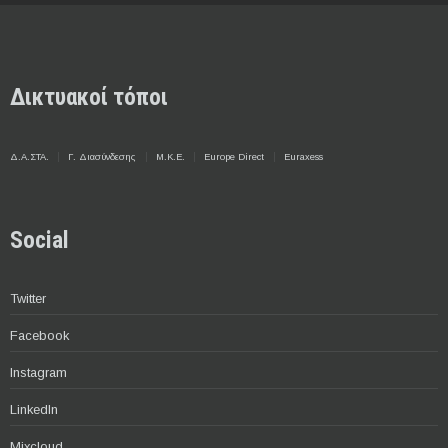
Δικτυακοί τόποι
Δ.Α.ΣΤΑ.
Γ. Διασύνδεσης
Μ.Κ.Ε.
Europe Direct
Euraxess
Social
Twitter
Facebook
Instagram
LinkedIn
Mixcloud