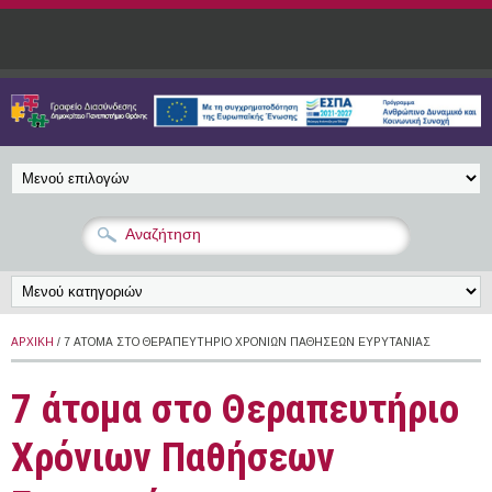
Παράκαμψη προς το κυρίως περιεχόμενο
ΑΡΧΙΚΉ
/ 7 ΆΤΟΜΑ ΣΤΟ ΘΕΡΑΠΕΥΤΉΡΙΟ ΧΡΌΝΙΩΝ ΠΑΘΉΣΕΩΝ ΕΥΡΥΤΑΝΊΑΣ
7 άτομα στο Θεραπευτήριο
Χρόνιων Παθήσεων