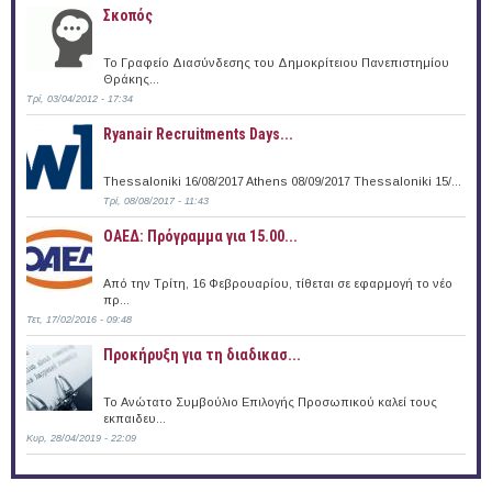
Σκοπός
Το Γραφείο Διασύνδεσης του Δημοκρίτειου Πανεπιστημίου
Θράκης...
Τρί, 03/04/2012 - 17:34
Ryanair Recruitments Days...
Thessaloniki 16/08/2017 Athens 08/09/2017 Thessaloniki 15/...
Τρί, 08/08/2017 - 11:43
ΟΑΕΔ: Πρόγραμμα για 15.00...
Από την Τρίτη, 16 Φεβρουαρίου, τίθεται σε εφαρμογή το νέο
πρ...
Τετ, 17/02/2016 - 09:48
Προκήρυξη για τη διαδικασ...
Το Ανώτατο Συμβούλιο Επιλογής Προσωπικού καλεί τους
εκπαιδευ...
Κυρ, 28/04/2019 - 22:09