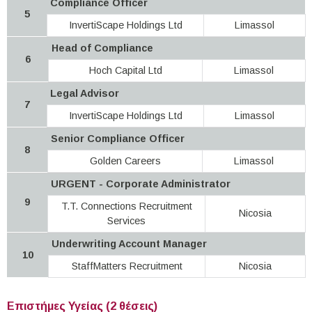
Compliance Officer
5
InvertiScape Holdings Ltd
Limassol
Head of Compliance
6
Hoch Capital Ltd
Limassol
Legal Advisor
7
InvertiScape Holdings Ltd
Limassol
Senior Compliance Officer
8
Golden Careers
Limassol
URGENT - Corporate Administrator
9
T.T. Connections Recruitment
Nicosia
Services
Underwriting Account Manager
10
StaffMatters Recruitment
Nicosia
Επιστήμες Υγείας (2 θέσεις)