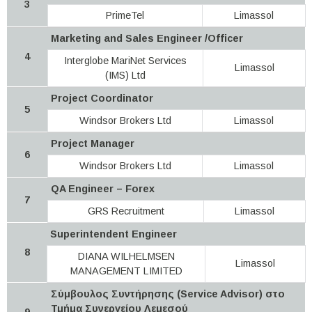
3
PrimeTel
Limassol
Marketing and Sales Engineer /Officer
4
Interglobe MariNet Services
Limassol
(IMS) Ltd
Project Coordinator
5
Windsor Brokers Ltd
Limassol
Project Manager
6
Windsor Brokers Ltd
Limassol
QA Engineer – Forex
7
GRS Recruitment
Limassol
Superintendent Engineer
8
DIANA WILHELMSEN
Limassol
MANAGEMENT LIMITED
Σύμβουλος Συντήρησης (Service Advisor) στο
Τμήμα Συνεργείου Λεμεσού
9