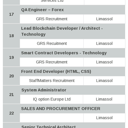
Services Ltd
QA Engineer – Forex
17
GRS Recruitment
Limassol
Lead Blockchain Developer / Architect -
Technology
18
GRS Recuitment
Limassol
Smart Contract Developers - Technology
19
GRS Recruitment
Limassol
Front End Developer (HTML, CSS)
20
StaffMatters Recruitment
Limassol
System Administrator
21
IQ option Europe Ltd
Limassol
SALES AND PROCUREMENT OFFICER
22
Limassol
Senior Technical Architect