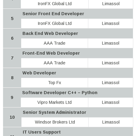
IronFX Global Ltd
Limassol
Senior Front End Developer
5
IronFX Global Ltd
Limassol
Back End Web Developer
6
AAA Trade
Limassol
Front-End Web Developer
7
AAA Trade
Limassol
Web Developer
8
Top Fx
Limassol
Software Developer C++ – Python
9
Vipro Markets Ltd
Limassol
Senior System Administrator
10
Windsor Brokers Ltd
Limassol
IT Users Support