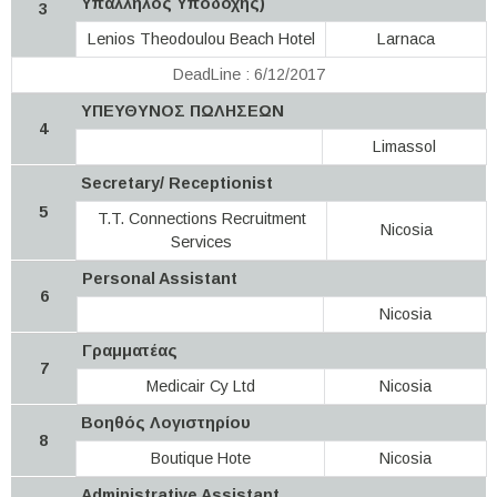
Υπάλληλος Υποδοχής)
3
Lenios Theodoulou Beach Hotel
Larnaca
DeadLine : 6/12/2017
ΥΠΕΥΘΥΝΟΣ ΠΩΛΗΣΕΩΝ
4
Limassol
Secretary/ Receptionist
5
T.T. Connections Recruitment
Nicosia
Services
Personal Assistant
6
Nicosia
Γραμματέας
7
Medicair Cy Ltd
Nicosia
Βοηθός Λογιστηρίου
8
Boutique Hote
Nicosia
Administrative Assistant