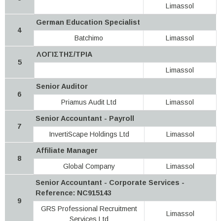
Limassol
German Education Specialist
4
Batchimo
Limassol
ΛΟΓΙΣΤΗΣ/ΤΡΙΑ
5
Limassol
Senior Auditor
6
Priamus Audit Ltd
Limassol
Senior Accountant - Payroll
7
InvertiScape Holdings Ltd
Limassol
Affiliate Manager
8
Global Company
Limassol
Senior Accountant - Corporate Services -
Reference: NC915143
9
GRS Professional Recruitment
Limassol
Services Ltd