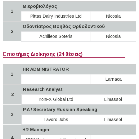
Μικροβιολόγος
1
Pittas Dairy Industries Ltd
Nicosia
Οδοντίατρος Βοηθός Ορθοδοντικού
2
Achilleos Soteris
Nicosia
Επιστήμες Διοίκησης (24 θέσεις)
HR ADMINISTRATOR
1
Larnaca
Research Analyst
2
IronFX Global Ltd
Limassol
P.A / Secretary Russian Speaking
3
Lavoro Jobs
Limassol
HR Manager
4