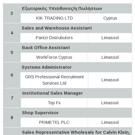
Εξωτερικός Υπεύθυνος/η Πωλήσεων
3
KIK TRADING LTD
Cyprus
Sales and Warehouse Assistant
4
Pantzi Distrubutors
Limassol
Back Office Assistant
5
WorkForce Cyprus
Limassol
Systems Administrator
6
GRS Professional Recruitment
Limassol
Services Ltd
Institutional Sales Manager
7
Top Fx
Limassol
Shop Supervisor
8
PRIMETEL PLC
Limassol
Sales Representative Wholesale for Calvin Klein,