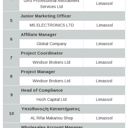
GRS Professional Recruitment
Limassol
Services Ltd
Junior Marketing Officer
5
MS ELECTRONICS LTD
Limassol
Affiliate Manager
6
Global Company
Limassol
Project Coordinator
7
Windsor Brokers Ltd
Limassol
Project Manager
8
Windsor Brokers Ltd
Limassol
Head of Compliance
9
Hoch Capital Ltd
Limassol
Υπεύθυνος/η Καταστήματος
10
AL Rifai Makariou Shop
Limassol
Wholesales Account Manager