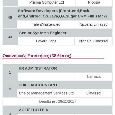
Prisma Computer Ltd
Nicosia
Software Developers (Front-end,Back-
end,Android,IOS,Java,QA,Sugar CRM,Full stack)
40
TalentMasters.eu
Nicosia, Limassol
Senior Systems Engineer
41
Lavoro Jobs
Nicosia, Limassol
Οικονομικές Επιστήμες (38 θέσεις)
HR ADMINISTRATOR
1
Larnaca
CHIEF ACCOUNTANT
2
Chelco Management Services Ltd
Limassol
DeadLine : 28/11/2017
ΛΟΓΙΣΤΗΣ/ΤΡΙΑ
3