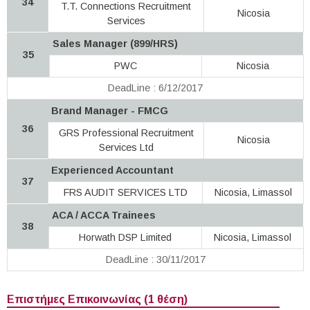
34
T.T. Connections Recruitment
Nicosia
Services
Sales Manager (899/HRS)
35
PWC
Nicosia
DeadLine : 6/12/2017
Brand Manager - FMCG
36
GRS Professional Recruitment
Nicosia
Services Ltd
Experienced Accountant
37
FRS AUDIT SERVICES LTD
Nicosia, Limassol
ACA / ACCA Trainees
38
Horwath DSP Limited
Nicosia, Limassol
DeadLine : 30/11/2017
Επιστήμες Επικοινωνίας (1 θέση)