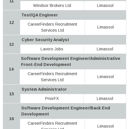
11
Windsor Brokers Ltd
Limassol
Test/QA Engineer
12
CareerFinders Recruitment
Limassol
Services Ltd
Cyber Security Analyst
13
Lavoro Jobs
Limassol
Software Development Engineer/Administrative
Front-End Development
14
CareerFinders Recruitment
Limassol
Services Ltd
System Administrator
15
PriorFX
Limassol
Software Development Engineer/Back End
Development
16
CareerFinders Recruitment
Limassol