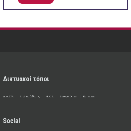
Δικτυακοί τόποι
Δ.Α.ΣΤΑ.
Γ. Διασύνδεσης
Μ.Κ.Ε.
Europe Direct
Euraxess
Social