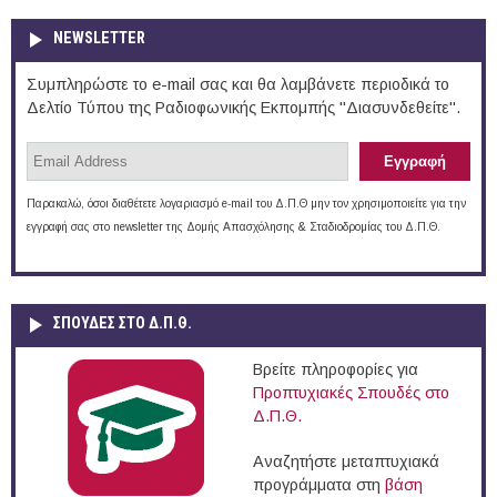
NEWSLETTER
Συμπληρώστε το e-mail σας και θα λαμβάνετε περιοδικά το
Δελτίο Τύπου της Ραδιοφωνικής Εκπομπής "Διασυνδεθείτε".
Παρακαλώ, όσοι διαθέτετε λογαριασμό e-mail του Δ.Π.Θ μην τον χρησιμοποιείτε για την
εγγραφή σας στο newsletter της Δομής Απασχόλησης & Σταδιοδρομίας του Δ.Π.Θ.
ΣΠΟΥΔΈΣ ΣΤΟ Δ.Π.Θ.
Βρείτε πληροφορίες για
Προπτυχιακές Σπουδές στο
Δ.Π.Θ.
Αναζητήστε μεταπτυχιακά
προγράμματα στη
βάση