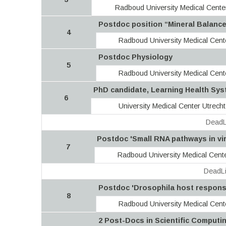
Radboud University Medical Cent
Postdoc position “Mineral Balance 
4
Radboud University Medical Cen
Postdoc Physiology
5
Radboud University Medical Cen
PhD candidate, Learning Health Sys
6
University Medical Center Utrech
DeadL
Postdoc 'Small RNA pathways in vi
7
Radboud University Medical Cen
DeadLi
Postdoc 'Drosophila host response
8
Radboud University Medical Cen
2 Post-Docs in Scientific Computi