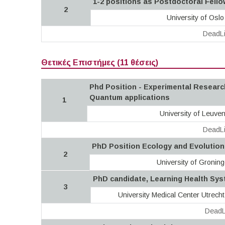
1-2 positions as Postdoctoral Fel
2
University of Oslo
DeadLi
Θετικές Επιστήμες (11 θέσεις)
Phd Position - Experimental Researc
Quantum applications
1
University of Leuve
DeadLi
PhD Position Ecology and Evolution 
2
University of Gronin
PhD candidate, Learning Health Sys
3
University Medical Center Utrech
DeadL