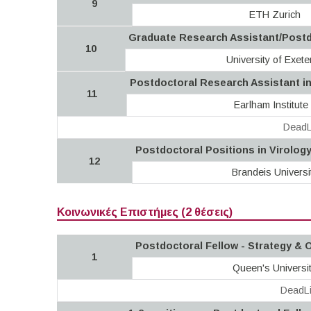
9
ETH Zurich
Graduate Research Assistant/Postd
10
University of Exete
Postdoctoral Research Assistant i
11
Earlham Institute
DeadL
Postdoctoral Positions in Virolog
12
Brandeis Universi
Κοινωνικές Επιστήμες (2 θέσεις)
Postdoctoral Fellow - Strategy & 
1
Queen's Universi
DeadLi