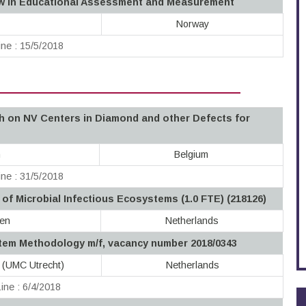
low in Educational Assessment and Measurement
Norway
ne : 15/5/2018
h on NV Centers in Diamond and other Defects for
n
Belgium
ne : 31/5/2018
of Microbial Infectious Ecosystems (1.0 FTE) (218126)
gen
Netherlands
tem Methodology m/f, vacancy number 2018/0343
t (UMC Utrecht)
Netherlands
ine : 6/4/2018