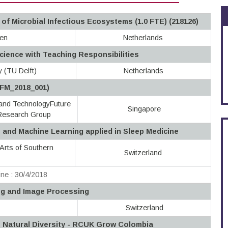
of Microbial Infectious Ecosystems (1.0 FTE) (218126)
gen
Netherlands
ience with Teaching Responsibilities
y (TU Delft)
Netherlands
_FM_2018_001)
 and TechnologyFuture
Singapore
y Research Group
s and Machine Learning applied in Sleep Medicine
 Arts of Southern
Switzerland
ne : 30/4/2018
ng and Image Processing
Switzerland
n Natural Diversity - RCUK Grow Colombia