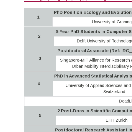
PhD Position Ecology and Evolution 
1
University of Gronin
6-Year PhD Students in Computer Sc
2
Delft University of Technolog
Postdoctoral Associate (Ref: IRG
3
Singapore-MIT Alliance for Research
Urban Mobility Interdisciplinar
PhD in Advanced Statistical Analysi
4
University of Applied Sciences and
Switzerland
DeadLi
2 Post-Docs in Scientific Computi
5
ETH Zurich
Postdoctoral Research Assistant i