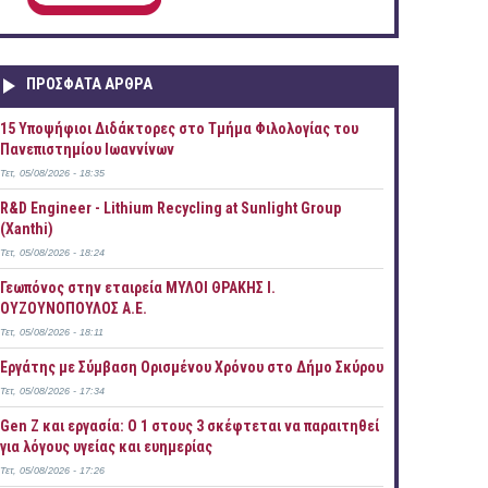
ΠΡOΣΦΑΤΑ AΡΘΡΑ
15 Υποψήφιοι Διδάκτορες στο Τμήμα Φιλολογίας του
Πανεπιστημίου Ιωαννίνων
Τετ, 05/08/2026 - 18:35
R&D Engineer - Lithium Recycling at Sunlight Group
(Xanthi)
Τετ, 05/08/2026 - 18:24
Γεωπόνος στην εταιρεία ΜΥΛΟΙ ΘΡΑΚΗΣ Ι.
ΟΥΖΟΥΝΟΠΟΥΛΟΣ Α.Ε.
Τετ, 05/08/2026 - 18:11
Εργάτης με Σύμβαση Ορισμένου Χρόνου στο Δήμο Σκύρου
Τετ, 05/08/2026 - 17:34
Gen Z και εργασία: Ο 1 στους 3 σκέφτεται να παραιτηθεί
για λόγους υγείας και ευημερίας
Τετ, 05/08/2026 - 17:26