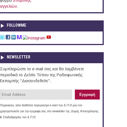
φόρμα
υποβολής
αγγελιών
.
FOLLOWME
NEWSLETTER
Συμπληρώστε το e-mail σας και θα λαμβάνετε
περιοδικά το Δελτίο Τύπου της Ραδιοφωνικής
Εκπομπής "Διασυνδεθείτε".
Παρακαλώ, όσοι διαθέτετε λογαριασμό e-mail του Δ.Π.Θ μην τον
χρησιμοποιείτε για την εγγραφή σας στο newsletter της Δομής Απασχόλησης
& Σταδιοδρομίας του Δ.Π.Θ.