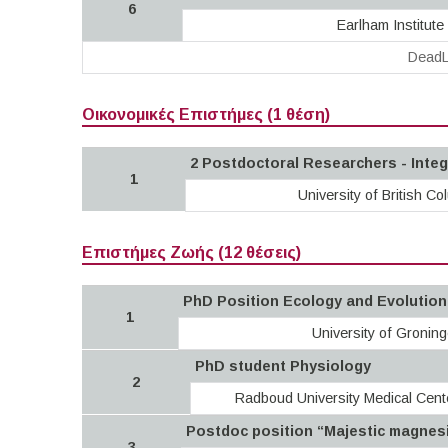
6
Earlham Institute
DeadL
Οικονομικές Επιστήμες (1 θέση)
2 Postdoctoral Researchers - Inte
1
University of British Co
Επιστήμες Ζωής (12 θέσεις)
PhD Position Ecology and Evolution 
1
University of Gronin
PhD student Physiology
2
Radboud University Medical Cen
Postdoc position “Majestic magnesi
3