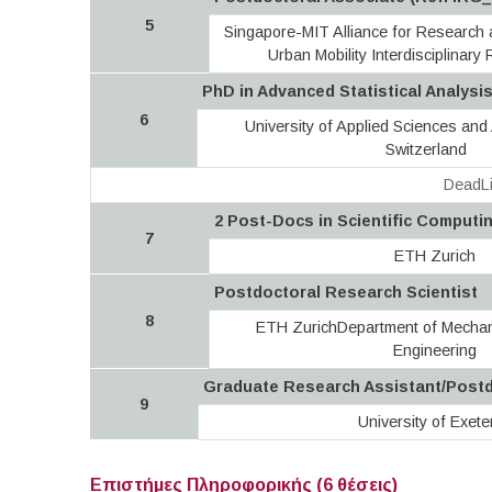
5
Singapore-MIT Alliance for Research
Urban Mobility Interdisciplinar
PhD in Advanced Statistical Analysi
6
University of Applied Sciences and
Switzerland
DeadLi
2 Post-Docs in Scientific Computi
7
ETH Zurich
Postdoctoral Research Scientist
8
ETH ZurichDepartment of Mechan
Engineering
Graduate Research Assistant/Postd
9
University of Exete
Επιστήμες Πληροφορικής (6 θέσεις)