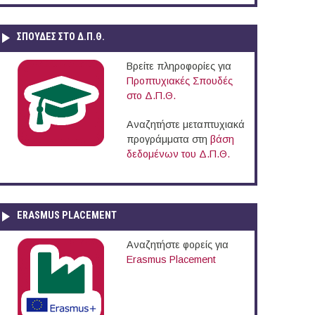
ΣΠΟΥΔΈΣ ΣΤΟ Δ.Π.Θ.
Βρείτε πληροφορίες για
Προπτυχιακές Σπουδές
στο Δ.Π.Θ.
Αναζητήστε μεταπτυχιακά
προγράμματα στη
βάση
δεδομένων του Δ.Π.Θ.
ERASMUS PLACEMENT
Αναζητήστε φορείς για
Erasmus Placement