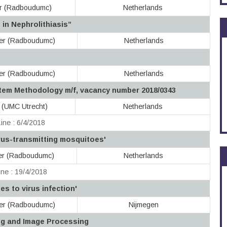
er (Radboudumc)
Netherlands
in Nephrolithiasis”
ter (Radboudumc)
Netherlands
ter (Radboudumc)
Netherlands
tem Methodology m/f, vacancy number 2018/0343
t (UMC Utrecht)
Netherlands
ine : 6/4/2018
rus-transmitting mosquitoes'
ter (Radboudumc)
Netherlands
ne : 19/4/2018
s to virus infection'
ter (Radboudumc)
Nijmegen
ng and Image Processing