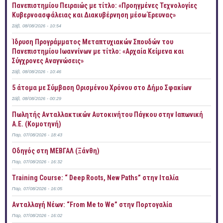
Πανεπιστημίου Πειραιώς με τίτλο: «Προηγμένες Τεχνολογίες
Κυβερνοασφάλειας και Διακυβέρνηση μέσω Έρευνας»
Σάβ, 08/08/2026 - 10:54
Ίδρυση Προγράμματος Μεταπτυχιακών Σπουδών του
Πανεπιστημίου Ιωαννίνων με τίτλο: «Αρχαία Κείμενα και
Σύγχρονες Αναγνώσεις»
Σάβ, 08/08/2026 - 10:46
5 άτομα με Σύμβαση Ορισμένου Χρόνου στο Δήμο Σφακίων
Σάβ, 08/08/2026 - 00:29
Πωλητής Ανταλλακτικών Αυτοκινήτου Πάγκου στην Ιαπωνική
Α.Ε. (Κομοτηνή)
Παρ, 07/08/2026 - 18:43
Οδηγός στη ΜΕΒΓΑΛ (Ξάνθη)
Παρ, 07/08/2026 - 16:32
Training Course: “ Deep Roots, New Paths” στην Ιταλία
Παρ, 07/08/2026 - 16:05
Ανταλλαγή Νέων: “From Me to We” στην Πορτογαλία
Παρ, 07/08/2026 - 16:02