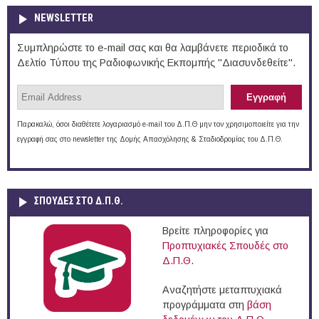
NEWSLETTER
Συμπληρώστε το e-mail σας και θα λαμβάνετε περιοδικά το
Δελτίο Τύπου της Ραδιοφωνικής Εκπομπής "Διασυνδεθείτε".
Παρακαλώ, όσοι διαθέτετε λογαριασμό e-mail του Δ.Π.Θ μην τον χρησιμοποιείτε για την
εγγραφή σας στο newsletter της Δομής Απασχόλησης & Σταδιοδρομίας του Δ.Π.Θ.
ΣΠΟΥΔΈΣ ΣΤΟ Δ.Π.Θ.
Βρείτε πληροφορίες για
Προπτυχιακές Σπουδές στο
Δ.Π.Θ.
Αναζητήστε μεταπτυχιακά
προγράμματα στη
βάση