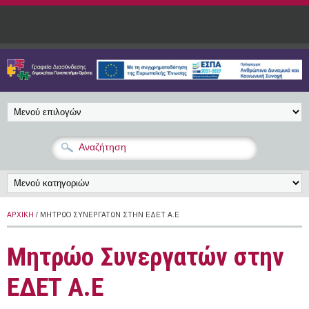
Παράκαμψη προς το κυρίως περιεχόμενο
ΑΡΧΙΚΉ
/ ΜΗΤΡΏΟ ΣΥΝΕΡΓΑΤΏΝ ΣΤΗΝ ΕΔΕΤ Α.Ε
Μητρώο Συνεργατών στην
ΕΔΕΤ Α.Ε