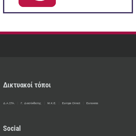
Δικτυακοί τόποι
Δ.Α.ΣΤΑ.
Γ. Διασύνδεσης
Μ.Κ.Ε.
Europe Direct
Euraxess
Social