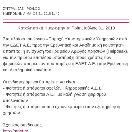
ΣΥΓΓΡΑΦΈΑΣ:
PKALOG
ΗΜΕΡΟΜΗΝΊΑ:
ΜΆΙΟΣ 21, 2018 11:40
Καταληκτική Ημερομηνία:
Τρίτη, Ιούλιος 31, 2018
Στο πλαίσιο του έργου «Παροχή Υποστηρικτικών Υπηρεσιών από
την ΕΔΕΤ Α.Ε. προς την Ερευνητική και Ακαδημαϊκή κοινότητα»
απαιτείται η ενίσχυση του Γραφείου Αρωγής Χρηστών (Helpdesk),
για την πρώτου επιπέδου υποστήριξη στους χρήστες των
ψηφιακών υπηρεσιών που παρέχει η ΕΔΕΤ Α.Ε. στην Ερευνητική
και Ακαδημαϊκή κοινότητα.
Οι ενδιαφερόμενοι θα πρέπει να είναι:
- Φοιτητές ή απόφοιτοι σχολών Πληροφορικής Α.Ε.Ι.,
- Φοιτητές ή απόφοιτοι Α.Ε.Ι. με καλή γνώση χειρισμού
υπολογιστών
- Φοιτητές ή απόφοιτοι που έχουν εμπειρία στην εξυπηρέτηση
χρηστών
Σχετικός σύνδεσμος:
http://grnet.gr