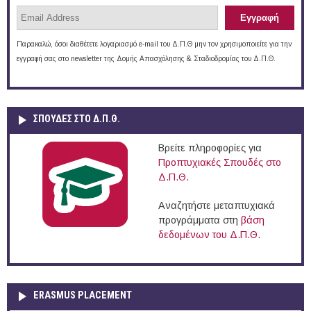
Παρακαλώ, όσοι διαθέτετε λογαριασμό e-mail του Δ.Π.Θ μην τον χρησιμοποιείτε για την
εγγραφή σας στο newsletter της Δομής Απασχόλησης & Σταδιοδρομίας του Δ.Π.Θ.
ΣΠΟΥΔΈΣ ΣΤΟ Δ.Π.Θ.
Βρείτε πληροφορίες για
Προπτυχιακές Σπουδές στο
Δ.Π.Θ.
Αναζητήστε μεταπτυχιακά
προγράμματα στη
βάση
δεδομένων του Δ.Π.Θ.
ERASMUS PLACEMENT