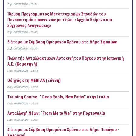
Σάβ, 08/08/2026 - 10:54
Ίδρυση Προγράμματος Μεταπτυχιακών Σπουδών του
Πανεπιστημίου Ιωαννίνων με τίτλο: «Αρχαία Κείμενα και
Σύγχρονες Αναγνώσεις»
Σάβ, 08/08/2026 - 10:46
5 άτομα με Σύμβαση Ορισμένου Χρόνου στο Δήμο Σφακίων
Σάβ, 08/08/2026 - 00:29
Πωλητής Ανταλλακτικών Αυτοκινήτου Πάγκου στην Ιαπωνική
Α.Ε. (Κομοτηνή)
Παρ, 07/08/2026 - 18:43
Οδηγός στη ΜΕΒΓΑΛ (Ξάνθη)
Παρ, 07/08/2026 - 16:32
Training Course: “ Deep Roots, New Paths” στην Ιταλία
Παρ, 07/08/2026 - 16:05
Ανταλλαγή Νέων: “From Me to We” στην Πορτογαλία
Παρ, 07/08/2026 - 16:02
4 άτομα με Σύμβαση Ορισμένου Χρόνου στο Δήμο Παπάγου -
Χολαργού