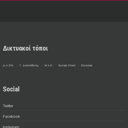
Δικτυακοί τόποι
Δ.Α.ΣΤΑ.
Γ. Διασύνδεσης
Μ.Κ.Ε.
Europe Direct
Euraxess
Social
Twitter
Facebook
Instagram