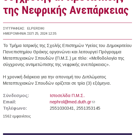
της Νεφρικής Ανεπάρκειας
ΣΥΓΓΡΑΦΈΑΣ:
ELPERDIKI
ΗΜΕΡΟΜΗΝΊΑ:
ΣΕΠ 25, 2024 12:35
Το Τμήμα Ιατρικής της Σχολής Επιστημών Υγείας του Δημοκριτείου
Πανεπιστημίου Θράκης οργανώνει και λειτουργεί Πρόγραμμα
Μεταπτυχιακών Σπουδών (Π.Μ.Σ.) με τίτλο: «Μεθοδολογία της
σύγχρονης αντιμετώπισης της νεφρικής ανεπάρκειας».
Η χρονική διάρκεια για την απονομή του Διπλώματος
Μεταπτυχιακών Σπουδών ορίζεται σε τρία (3) εξάμηνα.
Σύνδεσμος:
Ιστοσελίδα Π.Μ.Σ.
Email:
nephrol@med.duth.gr
(link sends e-mail)
Τηλέφωνο:
2551030341, 2551353145
1562 εμφανίσεις