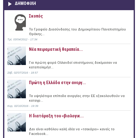
ΔΗΜΟΦΙΛΗ
Σκοπός
Το Γραφείο Διασύνδεσης του Δημοκρίτειου Πανεπιστημίου
Θράκης...
Τρί, 03/04/2012 - 17:34
Νέα πειραματική θεραπεία...
Για πρώτη φορά Ολλανδοί επιστήμονες δοκίμασαν να
καταπολεμήσ...
Σάβ, 02/07/2016 - 18:57
Πρώτη η Ελλάδα στην ανεργ...
Τα υψηλότερα επίπεδα ανεργίας στην ΕΕ εξακολουθούν να
καταγρ...
Κυρ, 02/10/2016 - 19:39
Η διατάραξη του «βιολογικ...
Δεν είναι καθόλου καλή ιδέα να «τσεκάρει» κανείς το
Facebook...