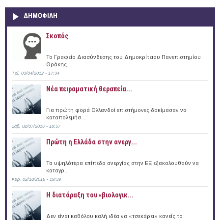
ΔΗΜΟΦΙΛΗ
Σκοπός
Το Γραφείο Διασύνδεσης του Δημοκρίτειου Πανεπιστημίου
Θράκης...
Τρί, 03/04/2012 - 17:34
Νέα πειραματική θεραπεία...
Για πρώτη φορά Ολλανδοί επιστήμονες δοκίμασαν να
καταπολεμήσ...
Σάβ, 02/07/2016 - 18:57
Πρώτη η Ελλάδα στην ανεργ...
Τα υψηλότερα επίπεδα ανεργίας στην ΕΕ εξακολουθούν να
καταγρ...
Κυρ, 02/10/2016 - 19:39
Η διατάραξη του «βιολογικ...
Δεν είναι καθόλου καλή ιδέα να «τσεκάρει» κανείς το