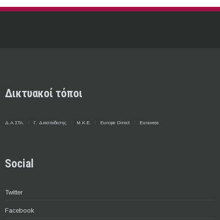
Δικτυακοί τόποι
Δ.Α.ΣΤΑ.
Γ. Διασύνδεσης
Μ.Κ.Ε.
Europe Direct
Euraxess
Social
Twitter
Facebook