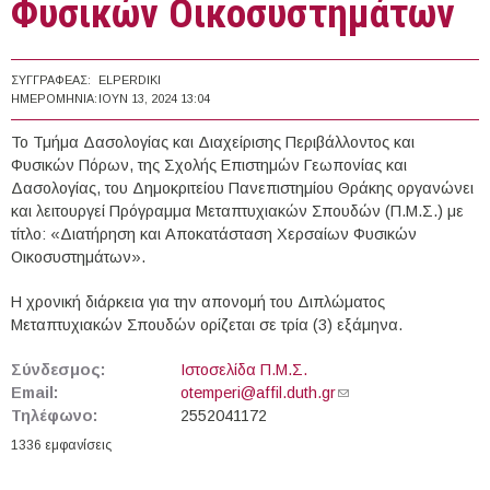
Φυσικών Οικοσυστημάτων
ΣΥΓΓΡΑΦΈΑΣ:
ELPERDIKI
ΗΜΕΡΟΜΗΝΊΑ:
ΙΟΥΝ 13, 2024 13:04
Το Τμήμα Δασολογίας και Διαχείρισης Περιβάλλοντος και
Φυσικών Πόρων, της Σχολής Επιστημών Γεωπονίας και
Δασολογίας, του Δημοκριτείου Πανεπιστημίου Θράκης οργανώνει
και λειτουργεί Πρόγραμμα Μεταπτυχιακών Σπουδών (Π.Μ.Σ.) με
τίτλο: «Διατήρηση και Αποκατάσταση Χερσαίων Φυσικών
Οικοσυστημάτων».
Η χρονική διάρκεια για την απονομή του Διπλώματος
Μεταπτυχιακών Σπουδών ορίζεται σε τρία (3) εξάμηνα.
Σύνδεσμος:
Ιστοσελίδα Π.Μ.Σ.
Email:
otemperi@affil.duth.gr
(link sends e-mail)
Τηλέφωνο:
2552041172
1336 εμφανίσεις