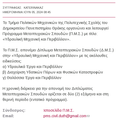
ΣΥΓΓΡΑΦΈΑΣ:
KATERINAKAZ
ΗΜΕΡΟΜΗΝΊΑ:
ΙΟΥΝ 05, 2024 08:45
Το Τμήμα Πολιτικών Μηχανικών της Πολυτεχνικής Σχολής του
Δημοκριτείου Πανεπιστημίου Θράκης οργανώνει και λειτουργεί
Πρόγραμμα Μεταπτυχιακών Σπουδών (Π.Μ.Σ.) με τίτλο:
«Υδραυλική Μηχανική και Περιβάλλον».
Το Π.Μ.Σ. απονέμει Δίπλωμα Μεταπτυχιακών Σπουδών (Δ.Μ.Σ.)
στην «Υδραυλική Μηχανική και Περιβάλλον» με τις ακόλουθες
ειδικεύσεις:
α) Υδραυλικά Έργα και Περιβάλλον
β) Διαχείριση Υδατικών Πόρων και Φυσικών Καταστροφών
γ) Θαλάσσια Έργα και Περιβάλλον
Η χρονική διάρκεια για την απονομή του Διπλώματος
Μεταπτυχιακών Σπουδών ορίζεται σε δύο (2) εξάμηνα και στη
θερινή περίοδο (εντατικό πρόγραμμα).
Σύνδεσμος:
Ιστοσελίδα Π.Μ.Σ.
Email:
pms.civil.duth@gmail.com
(link sends e-mail)