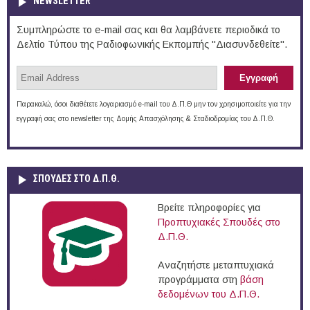
NEWSLETTER
Συμπληρώστε το e-mail σας και θα λαμβάνετε περιοδικά το
Δελτίο Τύπου της Ραδιοφωνικής Εκπομπής "Διασυνδεθείτε".
Παρακαλώ, όσοι διαθέτετε λογαριασμό e-mail του Δ.Π.Θ μην τον χρησιμοποιείτε για την
εγγραφή σας στο newsletter της Δομής Απασχόλησης & Σταδιοδρομίας του Δ.Π.Θ.
ΣΠΟΥΔΈΣ ΣΤΟ Δ.Π.Θ.
Βρείτε πληροφορίες για
Προπτυχιακές Σπουδές στο
Δ.Π.Θ.
Αναζητήστε μεταπτυχιακά
προγράμματα στη
βάση
δεδομένων του Δ.Π.Θ.