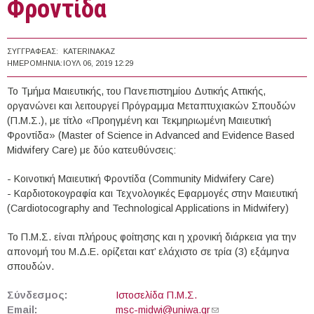
Φροντίδα
ΣΥΓΓΡΑΦΈΑΣ:
KATERINAKAZ
ΗΜΕΡΟΜΗΝΊΑ:
ΙΟΥΛ 06, 2019 12:29
Το Τμήμα Μαιευτικής, του Πανεπιστημίου Δυτικής Αττικής,
οργανώνει και λειτουργεί Πρόγραμμα Μεταπτυχιακών Σπουδών
(Π.Μ.Σ.), με τίτλο «Προηγμένη και Τεκμηριωμένη Μαιευτική
Φροντίδα» (Master of Science in Advanced and Evidence Based
Midwifery Care) με δύο κατευθύνσεις:
- Κοινοτική Μαιευτική Φροντίδα (Community Midwifery Care)
- Καρδιοτοκογραφία και Τεχνολογικές Εφαρμογές στην Μαιευτική
(Cardiotocography and Technological Applications in Midwifery)
Το Π.Μ.Σ. είναι πλήρους φοίτησης και η χρονική διάρκεια για την
απονομή του Μ.Δ.Ε. ορίζεται κατ’ ελάχιστο σε τρία (3) εξάμηνα
σπουδών.
Σύνδεσμος:
Ιστοσελίδα Π.Μ.Σ.
Email:
msc-midwi@uniwa.gr
(link sends e-mail)