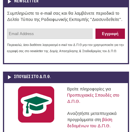
NEWSLETTER
Συμπληρώστε το e-mail σας και θα λαμβάνετε περιοδικά το
Δελτίο Τύπου της Ραδιοφωνικής Εκπομπής "Διασυνδεθείτε".
Παρακαλώ, όσοι διαθέτετε λογαριασμό e-mail του Δ.Π.Θ μην τον χρησιμοποιείτε για την
εγγραφή σας στο newsletter της Δομής Απασχόλησης & Σταδιοδρομίας του Δ.Π.Θ.
ΣΠΟΥΔΈΣ ΣΤΟ Δ.Π.Θ.
Βρείτε πληροφορίες για
Προπτυχιακές Σπουδές στο
Δ.Π.Θ.
Αναζητήστε μεταπτυχιακά
προγράμματα στη
βάση
δεδομένων του Δ.Π.Θ.