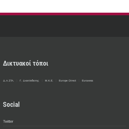
Δικτυακοί τόποι
Δ.Α.ΣΤΑ.
Γ. Διασύνδεσης
Μ.Κ.Ε.
Europe Direct
Euraxess
Social
Twitter