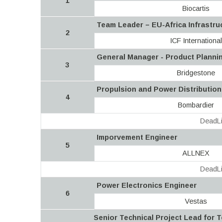
1
Biocartis
Team Leader – EU-Africa Infrastru
2
ICF International
General Manager - Product Planni
3
Bridgestone
Propulsion and Power Distributio
4
Bombardier
DeadLi
Imporvement Engineer
5
ALLNEX
DeadLi
Power Electronics Engineer
6
Vestas
Senior Technical Project Lead for 