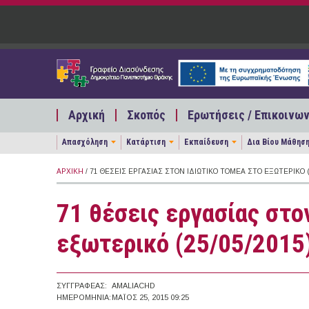
Παράκαμψη προς το κυρίως περιεχόμενο
Αρχική
Σκοπός
Ερωτήσεις / Επικοινων
Απασχόληση
Κατάρτιση
Εκπαίδευση
Δια Βίου Μάθησ
ΑΡΧΙΚΉ
/ 71 ΘΈΣΕΙΣ ΕΡΓΑΣΊΑΣ ΣΤΟΝ ΙΔΙΩΤΙΚΌ ΤΟΜΈΑ ΣΤΟ ΕΞΩΤΕΡΙΚΌ (
71 θέσεις εργασίας στο
εξωτερικό (25/05/2015
ΣΥΓΓΡΑΦΈΑΣ:
AMALIACHD
ΗΜΕΡΟΜΗΝΊΑ:
ΜΆΙΟΣ 25, 2015 09:25