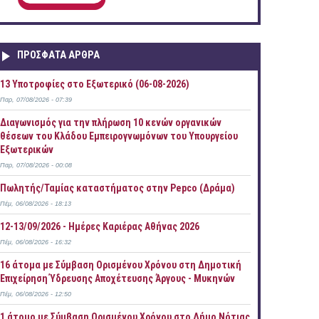
ΠΡOΣΦΑΤΑ AΡΘΡΑ
13 Υποτροφίες στο Εξωτερικό (06-08-2026)
Παρ, 07/08/2026 - 07:39
Διαγωνισμός για την πλήρωση 10 κενών οργανικών
θέσεων του Κλάδου Εμπειρογνωμόνων του Υπουργείου
Εξωτερικών
Παρ, 07/08/2026 - 00:08
Πωλητής/Ταμίας καταστήματος στην Pepco (Δράμα)
Πέμ, 06/08/2026 - 18:13
12-13/09/2026 - Ημέρες Καριέρας Αθήνας 2026
Πέμ, 06/08/2026 - 16:32
16 άτομα με Σύμβαση Ορισμένου Χρόνου στη Δημοτική
Επιχείρηση Ύδρευσης Αποχέτευσης Άργους - Μυκηνών
Πέμ, 06/08/2026 - 12:50
1 άτομο με Σύμβαση Ορισμένου Χρόνου στο Δήμο Νότιας