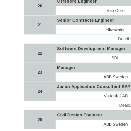
Offshore Engineer
20
Van Oord
Senior Contracts Engineer
21
Bluewater
DeadLi
Software Development Manager
22
SDL
Manager
23
ABB Sweden
Junior Application Consultant SA
24
Vattenfall AB
DeadL
Civil Design Engineer
25
ABB Sweden