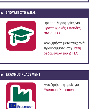
ΣΠΟΥΔΈΣ ΣΤΟ Δ.Π.Θ.
Βρείτε πληροφορίες για
Προπτυχιακές Σπουδές
στο Δ.Π.Θ.
Αναζητήστε μεταπτυχιακά
προγράμματα στη
βάση
δεδομένων του Δ.Π.Θ.
ERASMUS PLACEMENT
Αναζητήστε φορείς για
Erasmus Placement