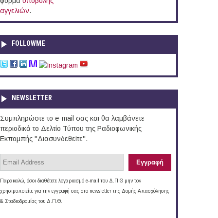
φόρμα
υποβολής
αγγελιών
.
FOLLOWME
NEWSLETTER
Συμπληρώστε το e-mail σας και θα λαμβάνετε
περιοδικά το Δελτίο Τύπου της Ραδιοφωνικής
Εκπομπής "Διασυνδεθείτε".
Παρακαλώ, όσοι διαθέτετε λογαριασμό e-mail του Δ.Π.Θ μην τον
χρησιμοποιείτε για την εγγραφή σας στο newsletter της Δομής Απασχόλησης
& Σταδιοδρομίας του Δ.Π.Θ.