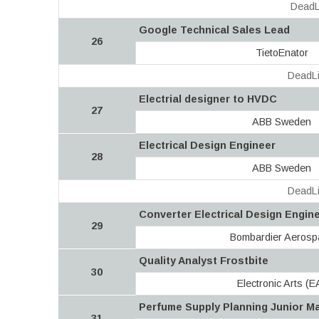
DeadL
Google Technical Sales Lead
26
TietoEnator
DeadLi
Electrial designer to HVDC
27
ABB Sweden
Electrical Design Engineer
28
ABB Sweden
DeadLi
Converter Electrical Design Engin
29
Bombardier Aerosp
Quality Analyst Frostbite
30
Electronic Arts (E
Perfume Supply Planning Junior Ma
31