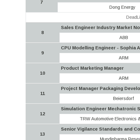
7
Dong Energy
DeadLi
Sales Engineer Industry Market No
8
ABB
CPU Modelling Engineer - Sophia A
9
ARM
Product Marketing Manager
10
ARM
Project Manager Packaging Devel
11
Beiersdorf
Simulation Engineer Mechatronic 
12
TRW Automotive Electronics
Senior Vigilance Standards and Co
13
Mundipharma Rese