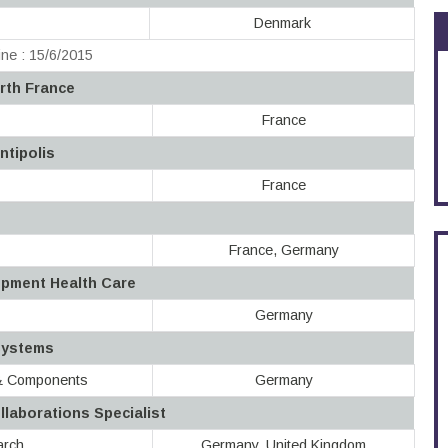
Denmark
ne : 15/6/2015
rth France
France
ntipolis
France
France, Germany
opment Health Care
Germany
Systems
 & Components
Germany
llaborations Specialist
arch
Germany, United Kingdom