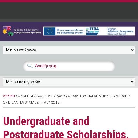
Παράκαμψη προς το κυρίως περιεχόμενο
ΑΡΧΙΚΉ
/ UNDERGRADUATE AND POSTGRADUATE SCHOLARSHIPS, UNIVERSITY
OF MILAN “LA STATALE”, ITALY (2015)
Undergraduate and
Postgraduate Scholarships,