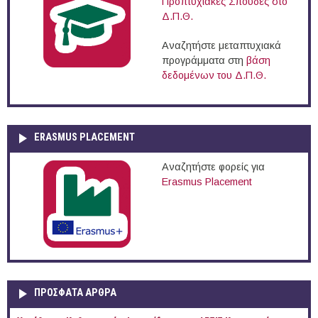
Προπτυχιακές Σπουδές στο
Δ.Π.Θ.
Αναζητήστε μεταπτυχιακά
προγράμματα στη
βάση
δεδομένων του Δ.Π.Θ.
ERASMUS PLACEMENT
Αναζητήστε φορείς για
Erasmus Placement
ΠΡOΣΦΑΤΑ AΡΘΡΑ