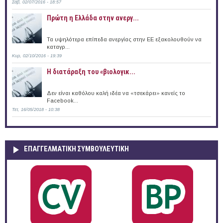
Σάβ, 02/07/2016 - 18:57
Πρώτη η Ελλάδα στην ανεργ...
Τα υψηλότερα επίπεδα ανεργίας στην ΕΕ εξακολουθούν να
καταγρ...
Κυρ, 02/10/2016 - 19:39
Η διατάραξη του «βιολογικ...
Δεν είναι καθόλου καλή ιδέα να «τσεκάρει» κανείς το
Facebook...
Τετ, 16/05/2018 - 10:38
ΕΠΑΓΓΕΛΜΑΤΙΚΉ ΣΥΜΒΟΥΛΕΥΤΙΚΉ