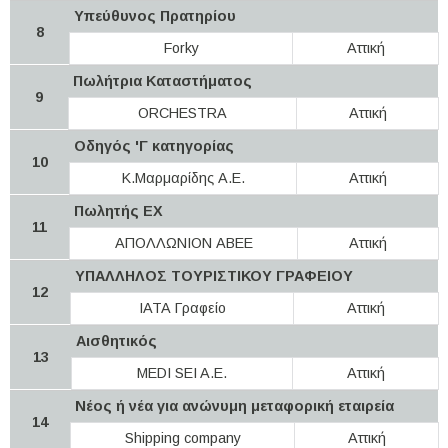
Yπεύθυνος Πρατηρίου
8
Forky
Αττική
Πωλήτρια Καταστήματος
9
ORCHESTRA
Αττική
Οδηγός 'Γ κατηγορίας
10
Κ.Μαρμαρίδης Α.Ε.
Αττική
Πωλητής EX
11
ΑΠΟΛΛΩΝΙΟΝ ΑΒΕΕ
Αττική
ΥΠΑΛΛΗΛΟΣ ΤΟΥΡΙΣΤΙΚΟΥ ΓΡΑΦΕΙΟΥ
12
ΙΑΤΑ Γραφείο
Αττική
Αισθητικός
13
MEDI SEI A.E.
Αττική
Νέος ή νέα για ανώνυμη μεταφορική εταιρεία
14
Shipping company
Αττική