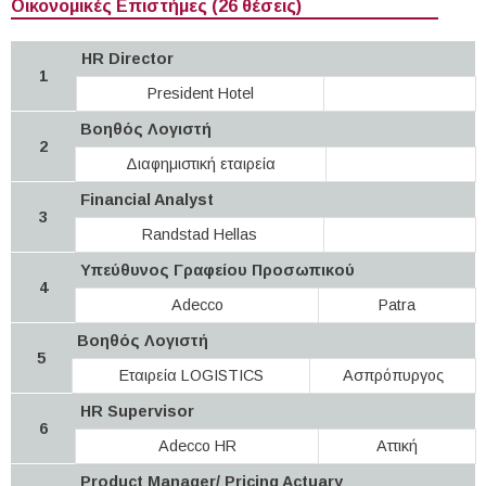
Οικονομικές Επιστήμες (26 θέσεις)
HR Director
1
President Hotel
Βοηθός Λογιστή
2
Διαφημιστική εταιρεία
Financial Analyst
3
Randstad Hellas
Υπεύθυνος Γραφείου Προσωπικού
4
Adecco
Patra
Βοηθός Λογιστή
5
Εταιρεία LOGISTICS
Ασπρόπυργος
HR Supervisor
6
Adecco HR
Αττική
Product Manager/ Pricing Actuary