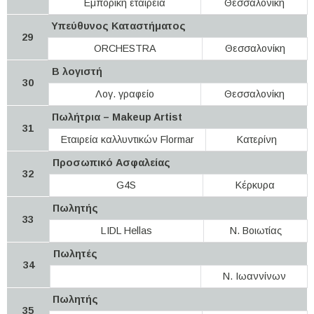
Εμπορική εταιρεία
Θεσσαλονίκη
Υπεύθυνος Καταστήματος
29
ORCHESTRA
Θεσσαλονίκη
Β λογιστή
30
Λογ. γραφείο
Θεσσαλονίκη
Πωλήτρια – Makeup Artist
31
Εταιρεία καλλυντικών Flormar
Κατερίνη
Προσωπικό Ασφαλείας
32
G4S
Κέρκυρα
Πωλητής
33
LIDL Hellas
Ν. Βοιωτίας
Πωλητές
34
Ν. Ιωαννίνων
Πωλητής
35