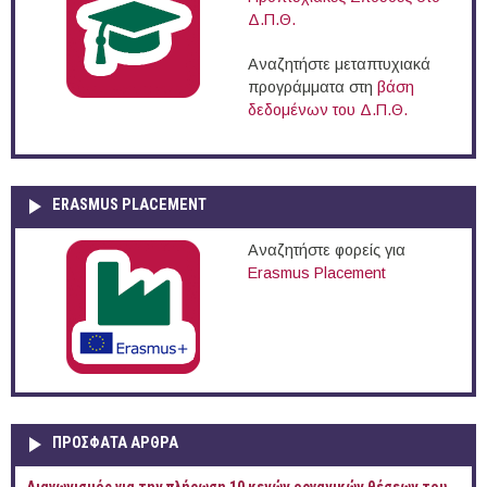
Δ.Π.Θ.
Αναζητήστε μεταπτυχιακά
προγράμματα στη
βάση
δεδομένων του Δ.Π.Θ.
ERASMUS PLACEMENT
Αναζητήστε φορείς για
Erasmus Placement
ΠΡOΣΦΑΤΑ AΡΘΡΑ