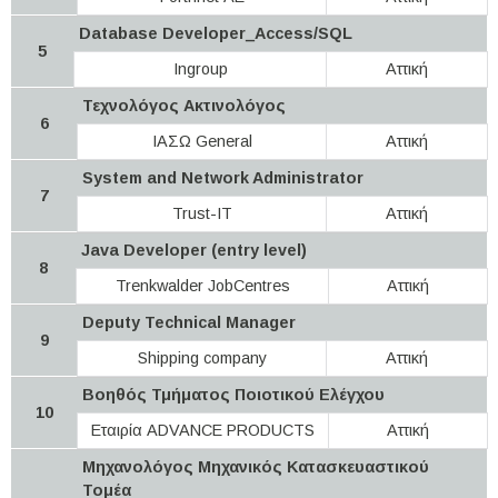
Database Developer_Access/SQL
5
Ingroup
Αττική
Τεχνολόγος Ακτινολόγος
6
ΙΑΣΩ General
Αττική
System and Network Administrator
7
Trust-IT
Αττική
Java Developer (entry level)
8
Trenkwalder JobCentres
Αττική
Deputy Technical Manager
9
Shipping company
Αττική
Βοηθός Τμήματος Ποιοτικού Ελέγχου
10
Εταιρία ADVANCE PRODUCTS
Αττική
Μηχανολόγος Μηχανικός Κατασκευαστικού
Τομέα