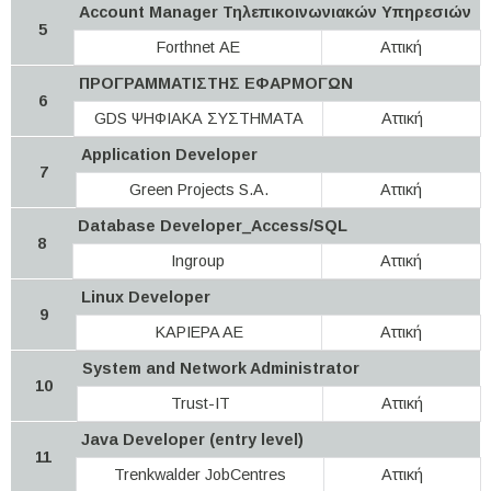
Account Manager Τηλεπικοινωνιακών Υπηρεσιών
5
Forthnet ΑΕ
Αττική
ΠΡΟΓΡΑΜΜΑΤΙΣΤΗΣ ΕΦΑΡΜΟΓΩΝ
6
GDS ΨΗΦΙΑΚΑ ΣΥΣΤΗΜΑΤΑ
Αττική
Application Developer
7
Green Projects S.A.
Αττική
Database Developer_Access/SQL
8
Ingroup
Αττική
Linux Developer
9
KAPIEPA AE
Αττική
System and Network Administrator
10
Trust-IT
Αττική
Java Developer (entry level)
11
Trenkwalder JobCentres
Αττική