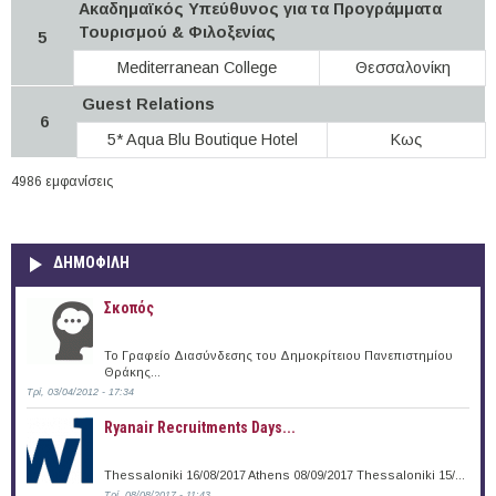
Ακαδημαϊκός Υπεύθυνος για τα Προγράμματα
Τουρισμού & Φιλοξενίας
5
Mediterranean College
Θεσσαλονίκη
Guest Relations
6
5* Aqua Blu Boutique Hotel
Κως
4986 εμφανίσεις
ΔΗΜΟΦΙΛΗ
Σκοπός
Το Γραφείο Διασύνδεσης του Δημοκρίτειου Πανεπιστημίου
Θράκης...
Τρί, 03/04/2012 - 17:34
Ryanair Recruitments Days...
Thessaloniki 16/08/2017 Athens 08/09/2017 Thessaloniki 15/...
Τρί, 08/08/2017 - 11:43