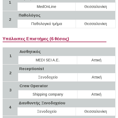
1
MedOnLine
Θεσσαλονίκη
Παθολόγος
2
Παθολογικό τμήμα
Θεσσαλονίκη
Υπόλοιπες Επιστήμες (6 θέσεις)
Αισθητικός
1
MEDI SEI A.E.
Αττική
Receptionist
2
Ξενοδοχείο
Αττική
Crew Operator
3
Shipping company
Αττική
Διευθυντής Ξενοδοχείου
4
Ξενοδοχείο
Θεσσαλονίκη