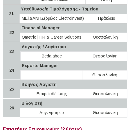
Υπεύθυνος/η Τιμολόγησης - Ταμείου
21
ΜΕΪΔΑΝΗΣ(όμιλος Electroinvest)
Ηράκλειο
Financial Manager
22
Qmetric | HR & Career Solutions
Θεσσαλονίκη
Λογιστής / Λογίστρια
23
Beda abee
Θεσσαλονίκη
Exports Manager
24
Θεσσαλονίκη
Βοηθός Λογιστή
25
Εταιρεία/Ιδιώτης
Θεσσαλονίκη
Β λογιστή
26
Λογ. γραφείο
Θεσσαλονίκη
Επιστήμες Επικοινωνίας (2 θέσεις)