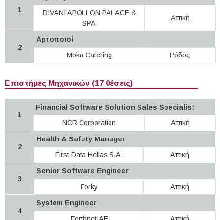
1
DIVANI APOLLON PALACE &
Αττική
SPA
Αρτοποιοί
2
Moka Catering
Ρόδος
Επιστήμες Μηχανικών (17 θέσεις)
Financial Software Solution Sales Specialist
1
NCR Corporation
Αττική
Health & Safety Manager
2
First Data Hellas S.A.
Αττική
Senior Software Engineer
3
Forky
Αττική
System Engineer
4
Forthnet ΑΕ
Αττική