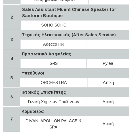
Sales Assistant Fluent Chinese Speaker for
Santorini Boutique
2
SOHO SOHO
Τεχνικός Ηλεκτρονικός (After Sales Service)
3
Adecco HR
Προσωπικό Ασφαλείας
4
G4S
Pylea
Υπεύθυνοι
5
ORCHESTRA
Αττική
Ιατρικός Επισκέπτης
6
Γενική Χημικών Προϊόντων
Αττική
Καμαριέρα
7
DIVANI APOLLON PALACE &
Αττική
SPA