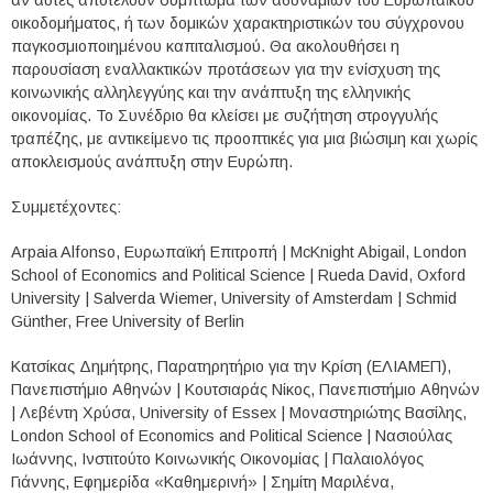
οικοδομήματος, ή των δομικών χαρακτηριστικών του σύγχρονου
παγκοσμιοποιημένου καπιταλισμού. Θα ακολουθήσει η
παρουσίαση εναλλακτικών προτάσεων για την ενίσχυση της
κοινωνικής αλληλεγγύης και την ανάπτυξη της ελληνικής
οικονομίας. Το Συνέδριο θα κλείσει με συζήτηση στρογγυλής
τραπέζης, με αντικείμενο τις προοπτικές για μια βιώσιμη και χωρίς
αποκλεισμούς ανάπτυξη στην Ευρώπη.
Συμμετέχοντες:
Arpaia Alfonso, Ευρωπαϊκή Επιτροπή | McKnight Abigail, London
School of Economics and Political Science | Rueda David, Oxford
University | Salverda Wiemer, University of Amsterdam | Schmid
Günther, Free University of Berlin
Κατσίκας Δημήτρης, Παρατηρητήριο για την Κρίση (ΕΛΙΑΜΕΠ),
Πανεπιστήμιο Αθηνών | Κουτσιαράς Νίκος, Πανεπιστήμιο Αθηνών
| Λεβέντη Χρύσα, University of Essex | Μοναστηριώτης Βασίλης,
London School of Economics and Political Science | Νασιούλας
Ιωάννης, Ινστιτούτο Κοινωνικής Οικονομίας | Παλαιολόγος
Γιάννης, Εφημερίδα «Καθημερινή» | Σημίτη Μαριλένα,