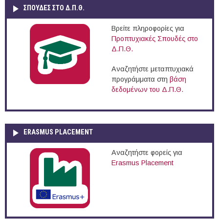
ΣΠΟΥΔΈΣ ΣΤΟ Δ.Π.Θ.
Βρείτε πληροφορίες για
Προπτυχιακές Σπουδές στο
Δ.Π.Θ.
Αναζητήστε μεταπτυχιακά
προγράμματα στη
βάση
δεδομένων του Δ.Π.Θ.
ERASMUS PLACEMENT
Αναζητήστε φορείς για
Erasmus Placement