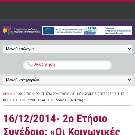
Παράκαμψη προς το κυρίως περιεχόμενο
ΑΡΧΙΚΉ
/ 16/12/2014- 2Ο ΕΤΉΣΙΟ ΣΥΝΈΔΡΙΟ: «ΟΙ ΚΟΙΝΩΝΙΚΈΣ ΕΠΙΠΤΏΣΕΙΣ ΤΗΣ
ΚΡΊΣΗΣ ΣΤΗΝ ΕΥΡΏΠΗ ΚΑΙ ΤΗΝ ΕΛΛΆΔΑ» (ΑΘΉΝΑ)
16/12/2014- 2ο Ετήσιο
Συνέδριο: «Οι Κοινωνικές