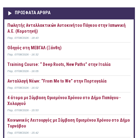
ΠΡOΣΦΑΤΑ AΡΘΡΑ
Πωλητής Ανταλλακτικών Αυτοκινήτου Πάγκου στην Ιαπωνική
Α.Ε. (Κομοτηνή)
Παρ, 07/08/2026 - 18:43
Οδηγός στη ΜΕΒΓΑΛ (Ξάνθη)
Παρ, 07/08/2026 - 16:32
Training Course: “ Deep Roots, New Paths” στην Ιταλία
Παρ, 07/08/2026 - 16:05
Ανταλλαγή Νέων: “From Me to We” στην Πορτογαλία
Παρ, 07/08/2026 - 16:02
4 άτομα με Σύμβαση Ορισμένου Χρόνου στο Δήμο Παπάγου -
Χολαργού
Παρ, 07/08/2026 - 15:53
Κοινωνικός Λειτουργός με Σύμβαση Ορισμένου Χρόνου στο Δήμο
Τυρνάβου
Παρ, 07/08/2026 - 15:42