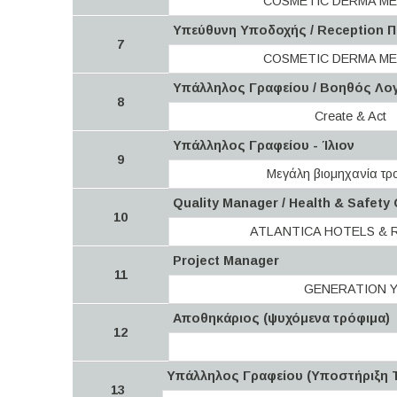
COSMETIC DERMA ME
Υπεύθυνη Υποδοχής / Reception Π
7
COSMETIC DERMA ME
Υπάλληλος Γραφείου / Βοηθός Λογ
8
Create & Act
Υπάλληλος Γραφείου - Ίλιον
9
Μεγάλη βιομηχανία τρ
Quality Μanager / Health & Safety 
10
ATLANTICA HOTELS & 
Project Manager
11
GENERATION 
Αποθηκάριος (ψυχόμενα τρόφιμα)
12
Υπάλληλος Γραφείου (Υποστήριξη Τ
13