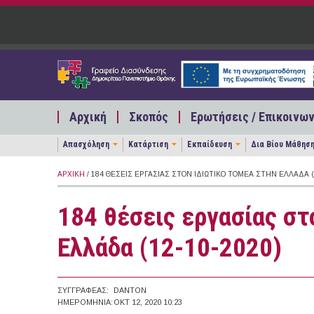
Παράκαμψη προς το κυρίως περιεχόμενο
Αρχική
Σκοπός
Ερωτήσεις / Επικοινων
Απασχόληση
Κατάρτιση
Εκπαίδευση
Δια Βίου Μάθησ
ΑΡΧΙΚΉ
/ 184 ΘΈΣΕΙΣ ΕΡΓΑΣΊΑΣ ΣΤΟΝ ΙΔΙΩΤΙΚΌ ΤΟΜΈΑ ΣΤΗΝ ΕΛΛΆΔΑ (1
184 θέσεις εργασίας στ
Ελλάδα (12-10-2020)
ΣΥΓΓΡΑΦΈΑΣ:
DANTON
ΗΜΕΡΟΜΗΝΊΑ:
ΟΚΤ 12, 2020 10:23