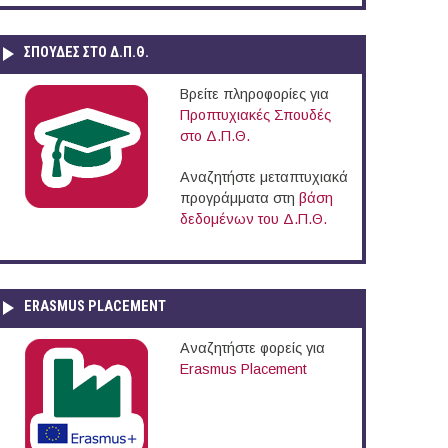
ΣΠΟΥΔΈΣ ΣΤΟ Δ.Π.Θ.
Βρείτε πληροφορίες για
Προπτυχιακές Σπουδές
στο Δ.Π.Θ.
Αναζητήστε μεταπτυχιακά
προγράμματα στη
βάση
δεδομένων του Δ.Π.Θ.
ERASMUS PLACEMENT
Αναζητήστε φορείς για
Erasmus Placement