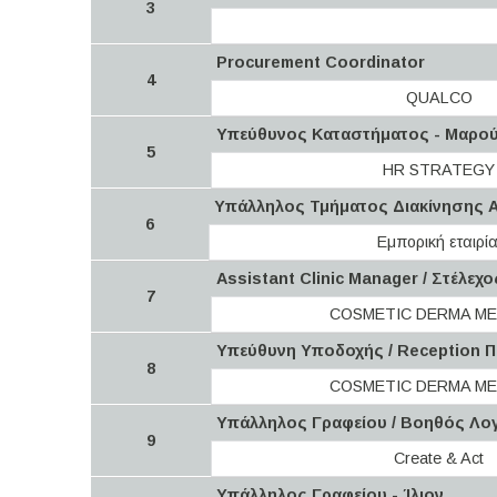
3
Procurement Coordinator
4
QUALCO
Υπεύθυνος Καταστήματος - Μαρο
5
HR STRATEGY
Υπάλληλος Τμήματος Διακίνησης
6
Εμπορική εταιρί
Assistant Clinic Manager / Στέλε
7
COSMETIC DERMA ME
Υπεύθυνη Υποδοχής / Reception Π
8
COSMETIC DERMA ME
Υπάλληλος Γραφείου / Βοηθός Λογ
9
Create & Act
Υπάλληλος Γραφείου - Ίλιον