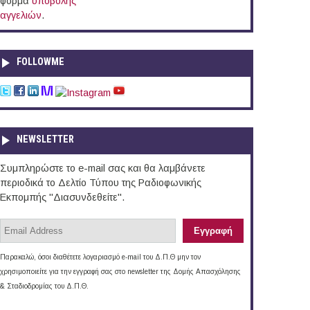
φόρμα
υποβολής
αγγελιών
.
FOLLOWME
NEWSLETTER
Συμπληρώστε το e-mail σας και θα λαμβάνετε
περιοδικά το Δελτίο Τύπου της Ραδιοφωνικής
Εκπομπής "Διασυνδεθείτε".
Παρακαλώ, όσοι διαθέτετε λογαριασμό e-mail του Δ.Π.Θ μην τον
χρησιμοποιείτε για την εγγραφή σας στο newsletter της Δομής Απασχόλησης
& Σταδιοδρομίας του Δ.Π.Θ.