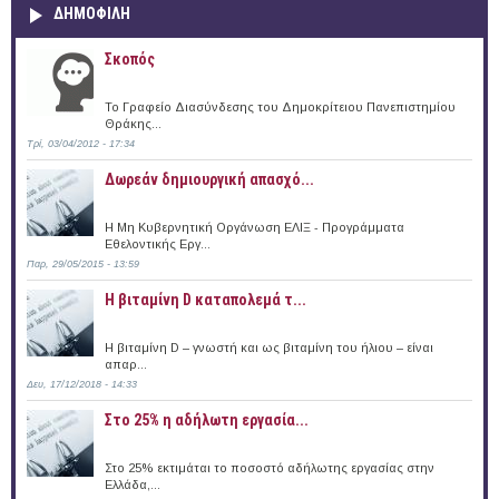
ΔΗΜΟΦΙΛΗ
Σκοπός
Το Γραφείο Διασύνδεσης του Δημοκρίτειου Πανεπιστημίου
Θράκης...
Τρί, 03/04/2012 - 17:34
Δωρεάν δημιουργική απασχό...
Η Μη Κυβερνητική Οργάνωση ΕΛΙΞ - Προγράμματα
Εθελοντικής Εργ...
Παρ, 29/05/2015 - 13:59
Η βιταμίνη D καταπολεμά τ...
Η βιταμίνη D – γνωστή και ως βιταμίνη του ήλιου – είναι
απαρ...
Δευ, 17/12/2018 - 14:33
Στο 25% η αδήλωτη εργασία...
Στο 25% εκτιμάται το ποσοστό αδήλωτης εργασίας στην
Ελλάδα,...