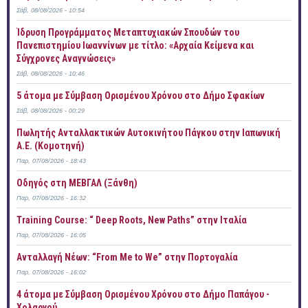
Σάβ, 08/08/2026 - 10:54
Ίδρυση Προγράμματος Μεταπτυχιακών Σπουδών του
Πανεπιστημίου Ιωαννίνων με τίτλο: «Αρχαία Κείμενα και
Σύγχρονες Αναγνώσεις»
Σάβ, 08/08/2026 - 10:46
5 άτομα με Σύμβαση Ορισμένου Χρόνου στο Δήμο Σφακίων
Σάβ, 08/08/2026 - 00:29
Πωλητής Ανταλλακτικών Αυτοκινήτου Πάγκου στην Ιαπωνική
Α.Ε. (Κομοτηνή)
Παρ, 07/08/2026 - 18:43
Οδηγός στη ΜΕΒΓΑΛ (Ξάνθη)
Παρ, 07/08/2026 - 16:32
Training Course: “ Deep Roots, New Paths” στην Ιταλία
Παρ, 07/08/2026 - 16:05
Ανταλλαγή Νέων: “From Me to We” στην Πορτογαλία
Παρ, 07/08/2026 - 16:02
4 άτομα με Σύμβαση Ορισμένου Χρόνου στο Δήμο Παπάγου -
Χολαργού