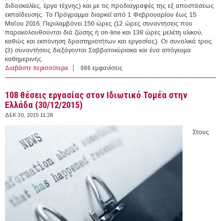
διδασκαλίες, έργα τέχνης) και με τις προδιαγραφές της εξ αποστάσεως
εκπαίδευσης. Το Πρόγραμμα διαρκεί από 1 Φεβρουαρίου έως 15
Μαΐου 2016. Περιλαμβάνει 150 ώρες (12 ώρες συναντήσεις που
παρακολουθούνται διά ζώσης ή on-line και 138 ώρες μελέτη υλικού,
καθώς και εκπόνηση δραστηριοτήτων και εργασίας). Οι συνολικά τρεις
(3) συναντήσεις διεξάγονται Σαββατοκύριακα και ένα απόγευμα
καθημερινής.
Διαβάστε περισσότερα
για 1/2-15/05/2016-Επιμορφωτικό Πρόγραμμα για
986 εμφανίσεις
εκπαιδευτικούς Φυσικών Επιστημών με τίτλο:
Εκπαιδευτικοί και Δια Βίου Μάθηση (Αθήνα &
108 θέσεις εργασίας στον Ιδιωτικό Τομέα στην
Διαδίκτυο)
Ελλάδα (30/12/2015)
ΔΕΚ 30, 2015 11:28
Στους