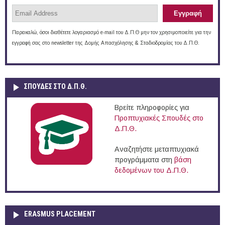
Παρακαλώ, όσοι διαθέτετε λογαριασμό e-mail του Δ.Π.Θ μην τον χρησιμοποιείτε για την
εγγραφή σας στο newsletter της Δομής Απασχόλησης & Σταδιοδρομίας του Δ.Π.Θ.
ΣΠΟΥΔΈΣ ΣΤΟ Δ.Π.Θ.
Βρείτε πληροφορίες για
Προπτυχιακές Σπουδές στο
Δ.Π.Θ.
Αναζητήστε μεταπτυχιακά
προγράμματα στη
βάση
δεδομένων του Δ.Π.Θ.
ERASMUS PLACEMENT