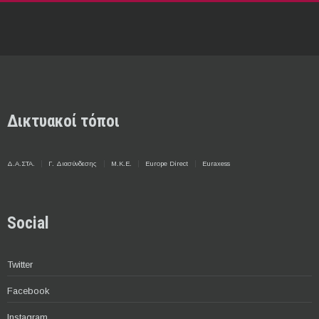
Δικτυακοί τόποι
Δ.Α.ΣΤΑ.
Γ. Διασύνδεσης
Μ.Κ.Ε.
Europe Direct
Euraxess
Social
Twitter
Facebook
Instagram