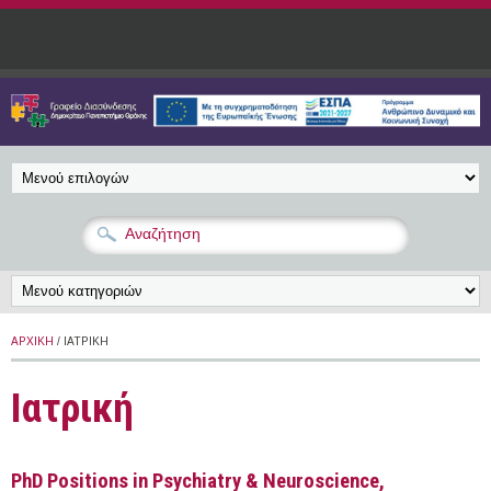
Παράκαμψη προς το κυρίως περιεχόμενο
ΑΡΧΙΚΉ
/ ΙΑΤΡΙΚΉ
Ιατρική
PhD Positions in Psychiatry & Neuroscience,