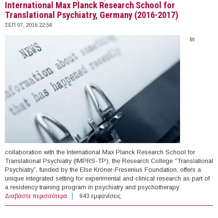
International Max Planck Research School for
Translational Psychiatry, Germany (2016-2017)
ΣΕΠ 07, 2016 22:56
In
collaboration with the International Max Planck Research School for
Translational Psychiatry (IMPRS-TP), the Research College “Translational
Psychiatry”, funded by the Else Kröner-Fresenius Foundation, offers a
unique integrated setting for experimental and clinical research as part of
a residency training program in psychiatry and psychotherapy.
Διαβάστε περισσότερα
για PhD Positions in Psychiatry & Neuroscience,
943 εμφανίσεις
International Max Planck Research School for
Translational Psychiatry, Germany (2016-2017)