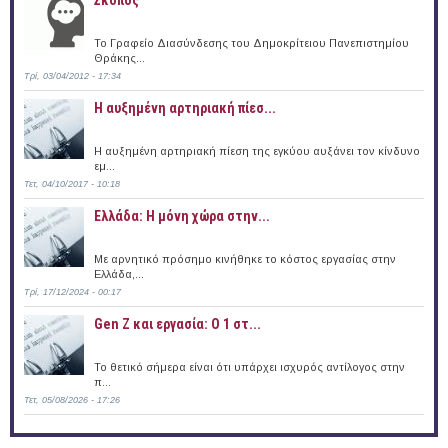
Το Γραφείο Διασύνδεσης του Δημοκρίτειου Πανεπιστημίου
Θράκης...
Τρί, 03/04/2012 - 17:34
Η αυξημένη αρτηριακή πίεσ...
Η αυξημένη αρτηριακή πίεση της εγκύου αυξάνει τον κίνδυνο
εμ...
Τετ, 04/10/2017 - 10:18
Ελλάδα: Η μόνη χώρα στην...
Με αρνητικό πρόσημο κινήθηκε το κόστος εργασίας στην
Ελλάδα,...
Τρί, 17/12/2024 - 00:17
Gen Z και εργασία: Ο 1 στ...
Το θετικό σήμερα είναι ότι υπάρχει ισχυρός αντίλογος στην
π...
Τετ, 05/08/2026 - 17:26