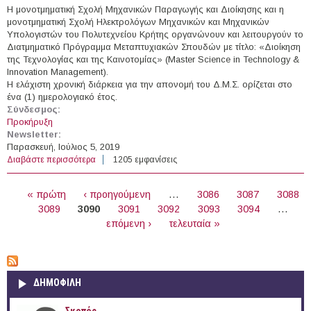
Η μονοτμηματική Σχολή Μηχανικών Παραγωγής και Διοίκησης και η
μονοτμηματική Σχολή Ηλεκτρολόγων Μηχανικών και Μηχανικών
Υπολογιστών του Πολυτεχνείου Κρήτης οργανώνουν και λειτουργούν το
Διατμηματικό Πρόγραμμα Μεταπτυχιακών Σπουδών με τίτλο: «Διοίκηση
της Τεχνολογίας και της Καινοτομίας» (Master Science in Technology &
Innovation Management).
Η ελάχιστη χρονική διάρκεια για την απονομή του Δ.Μ.Σ. ορίζεται στο
ένα (1) ημερολογιακό έτος.
Σύνδεσμος:
Προκήρυξη
Newsletter:
Παρασκευή, Ιούλιος 5, 2019
Διαβάστε περισσότερα
για Διοίκηση της Τεχνολογίας και της Καινοτομίας
1205 εμφανίσεις
ΣΕΛΊΔΕΣ
« πρώτη
‹ προηγούμενη
…
3086
3087
3088
3089
3090
3091
3092
3093
3094
…
επόμενη ›
τελευταία »
ΔΗΜΟΦΙΛΗ
Σκοπός