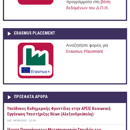
προγράμματα στη
βάση
δεδομένων του Δ.Π.Θ.
ERASMUS PLACEMENT
Αναζητήστε φορείς για
Erasmus Placement
ΠΡOΣΦΑΤΑ AΡΘΡΑ
Yπεύθυνος Καθημερινής Φροντίδας στην ΑΡΣΙΣ Κοινωνική
Οργάνωση Υποστήριξης Νέων (Αλεξανδρούπολη)
Σάβ, 08/08/2026 - 12:59
Ίδρυση Προγράμματος Μεταπτυχιακών Σπουδών του