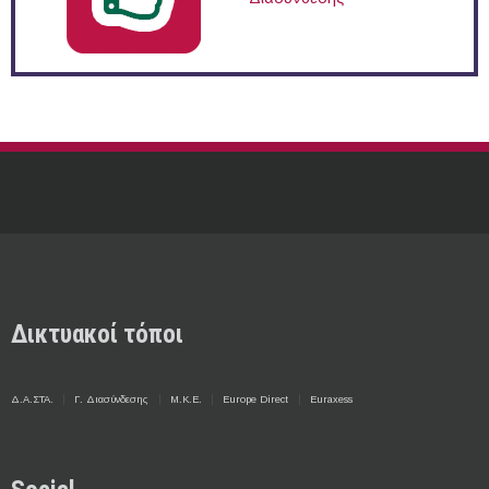
Δικτυακοί τόποι
Δ.Α.ΣΤΑ.
Γ. Διασύνδεσης
Μ.Κ.Ε.
Europe Direct
Euraxess