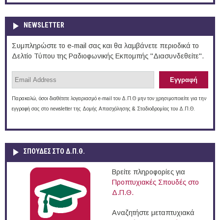
NEWSLETTER
Συμπληρώστε το e-mail σας και θα λαμβάνετε περιοδικά το
Δελτίο Τύπου της Ραδιοφωνικής Εκπομπής "Διασυνδεθείτε".
Παρακαλώ, όσοι διαθέτετε λογαριασμό e-mail του Δ.Π.Θ μην τον χρησιμοποιείτε για την
εγγραφή σας στο newsletter της Δομής Απασχόλησης & Σταδιοδρομίας του Δ.Π.Θ.
ΣΠΟΥΔΈΣ ΣΤΟ Δ.Π.Θ.
Βρείτε πληροφορίες για
Προπτυχιακές Σπουδές στο
Δ.Π.Θ.
Αναζητήστε μεταπτυχιακά