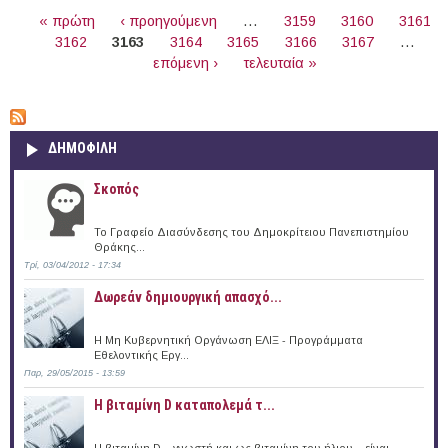
ΣΕΛΊΔΕΣ
« πρώτη
‹ προηγούμενη
…
3159
3160
3161
3162
3163
3164
3165
3166
3167
…
επόμενη ›
τελευταία »
ΔΗΜΟΦΙΛΗ
Σκοπός
Το Γραφείο Διασύνδεσης του Δημοκρίτειου Πανεπιστημίου
Θράκης...
Τρί, 03/04/2012 - 17:34
Δωρεάν δημιουργική απασχό...
Η Μη Κυβερνητική Οργάνωση ΕΛΙΞ - Προγράμματα
Εθελοντικής Εργ...
Παρ, 29/05/2015 - 13:59
Η βιταμίνη D καταπολεμά τ...
Η βιταμίνη D – γνωστή και ως βιταμίνη του ήλιου – είναι