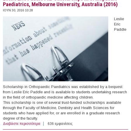
Paediatrics, Melbourne University, Australia (2016)
ΙΟΥΝ 30, 2016 10:28
Leslie
Eric
Paddle
Scholarship in Orthopaedic Paediatrics was established by a bequest
from Leslie Eric Paddle and is available to students undertaking research
in the field of orthopaedic medicine affecting children.
This scholarship is one of several trust-funded scholarships available
through the Faculty of Medicine, Dentistry and Health Sciences for
students who have applied for, or are enrolled in a graduate research
degree of the faculty.
Διαβάστε περισσότερα
για Leslie Eric Paddle PhD Scholarships in Orthopaedic
636 εμφανίσεις
Paediatrics, Melbourne University, Australia (2016)