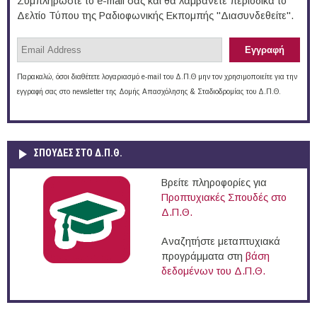
Συμπληρώστε το e-mail σας και θα λαμβάνετε περιοδικά το
Δελτίο Τύπου της Ραδιοφωνικής Εκπομπής "Διασυνδεθείτε".
Παρακαλώ, όσοι διαθέτετε λογαριασμό e-mail του Δ.Π.Θ μην τον χρησιμοποιείτε για την
εγγραφή σας στο newsletter της Δομής Απασχόλησης & Σταδιοδρομίας του Δ.Π.Θ.
ΣΠΟΥΔΈΣ ΣΤΟ Δ.Π.Θ.
Βρείτε πληροφορίες για
Προπτυχιακές Σπουδές στο
Δ.Π.Θ.
Αναζητήστε μεταπτυχιακά
προγράμματα στη
βάση
δεδομένων του Δ.Π.Θ.