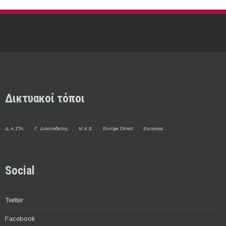
Δικτυακοί τόποι
Δ.Α.ΣΤΑ.
Γ. Διασύνδεσης
Μ.Κ.Ε.
Europe Direct
Euraxess
Social
Twitter
Facebook