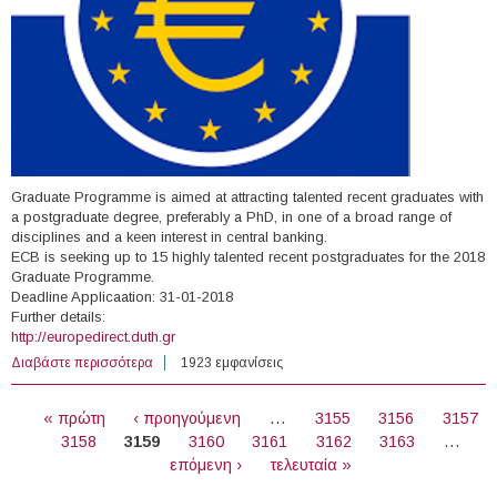
Graduate Programme is aimed at attracting talented recent graduates with
a postgraduate degree, preferably a PhD, in one of a broad range of
disciplines and a keen interest in central banking.
ECB is seeking up to 15 highly talented recent postgraduates for the 2018
Graduate Programme.
Deadline Applicaation: 31-01-2018
Further details:
http://europedirect.duth.gr
Διαβάστε περισσότερα
για 2018 ECB Graduate Programme
1923 εμφανίσεις
ΣΕΛΊΔΕΣ
« πρώτη
‹ προηγούμενη
…
3155
3156
3157
3158
3159
3160
3161
3162
3163
…
επόμενη ›
τελευταία »