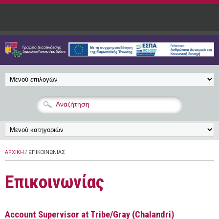
Παράκαμψη προς το κυρίως περιεχόμενο
ΑΡΧΙΚΉ
/ ΕΠΙΚΟΙΝΩΝΊΑΣ
Επικοινωνίας
Account Supervisor at Tribe/Gray (Chalandri)