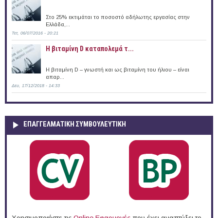
Στο 25% εκτιμάται το ποσοστό αδήλωτης εργασίας στην
Ελλάδα,...
Τετ, 06/07/2016 - 20:21
Η βιταμίνη D καταπολεμά τ...
Η βιταμίνη D – γνωστή και ως βιταμίνη του ήλιου – είναι
απαρ...
Δευ, 17/12/2018 - 14:33
ΕΠΑΓΓΕΛΜΑΤΙΚΉ ΣΥΜΒΟΥΛΕΥΤΙΚΉ
Χρησιμοποιήστε τις
Online Eφαρμογές
που έχει αναπτύξει το