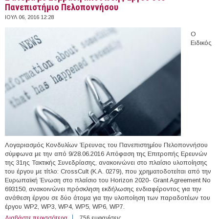
Πανεπιστήμιο Πελοποννήσου
ΙΟΥΛ 06, 2016 12:28
Ο
Ειδικός
Λογαριασμός Κονδυλίων Έρευνας του Πανεπιστημίου Πελοποννήσου
σύμφωνα με την από 9/28.06.2016 Απόφαση της Επιτροπής Ερευνών
της 31ης Τακτικής Συνεδρίασης, ανακοινώνει στο πλαίσιο υλοποίησης
του έργου με τίτλο: CrossCult (Κ.Α. 0279), που χρηματοδοτείται από την
Ευρωπαϊκή Ένωση στο πλαίσιο του Horizon 2020- Grant Agreement No
693150, ανακοινώνει πρόσκληση εκδήλωσης ενδιαφέροντος για την
ανάθεση έργου σε δύο άτομα για την υλοποίηση των παραδοτέων του
έργου WP2, WP3, WP4, WP5, WP6, WP7.
Διαβάστε περισσότερα
για 2 άτομα με Σύμβαση Μίσθωσης Έργου στο
756 εμφανίσεις