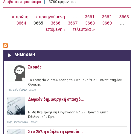
Διαβάστε περισσότερα
για 174 θέσεις εργασίας στον Ιδιωτικό Τομέα στην
3760 εμφανίσεις
Ελλάδα (06/07/2016)
ΣΕΛΊΔΕΣ
« πρώτη
‹ προηγούμενη
…
3661
3662
3663
3664
3665
3666
3667
3668
3669
…
επόμενη ›
τελευταία »
ΔΗΜΟΦΙΛΗ
Σκοπός
Το Γραφείο Διασύνδεσης του Δημοκρίτειου Πανεπιστημίου
Θράκης...
Τρί, 03/04/2012 - 17:34
Δωρεάν δημιουργική απασχό...
Η Μη Κυβερνητική Οργάνωση ΕΛΙΞ - Προγράμματα
Εθελοντικής Εργ...
Παρ, 29/05/2015 - 13:59
Στο 25% η αδήλωτη εργασία...