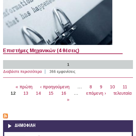
Επιστήμες Μηχανικών (4 θέσεις)
1
Διαβάστε περισσότερα
για 19 Yποτροφίες στο Εξωτερικό (08-07-2026)
366 εμφανίσεις
ΣΕΛΊΔΕΣ
« πρώτη
‹ προηγούμενη
…
8
9
10
11
12
13
14
15
16
…
επόμενη ›
τελευταία
»
ΔΗΜΟΦΙΛΗ