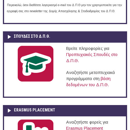
Παρακαλώ, όσοι διαθέτετε λογαριασμό e-mail του Δ.Π.Θ μην τον χρησιμοποιείτε για την
εγγραφή σας στο newsletter της Δομής Απασχόλησης & Σταδιοδρομίας του Δ.Π.Θ.
ΣΠΟΥΔΈΣ ΣΤΟ Δ.Π.Θ.
Βρείτε πληροφορίες για
Προπτυχιακές Σπουδές στο
Δ.Π.Θ.
Αναζητήστε μεταπτυχιακά
προγράμματα στη
βάση
δεδομένων του Δ.Π.Θ.
ERASMUS PLACEMENT
Αναζητήστε φορείς για
Erasmus Placement