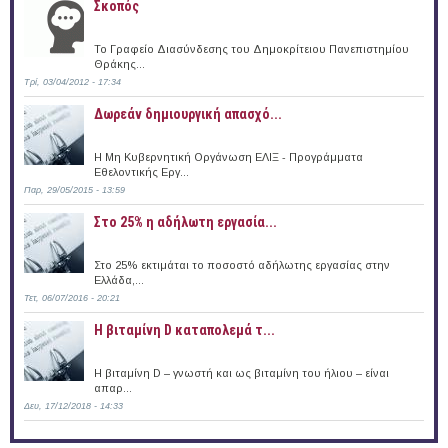
Σκοπός
Το Γραφείο Διασύνδεσης του Δημοκρίτειου Πανεπιστημίου
Θράκης...
Τρί, 03/04/2012 - 17:34
Δωρεάν δημιουργική απασχό...
Η Μη Κυβερνητική Οργάνωση ΕΛΙΞ - Προγράμματα
Εθελοντικής Εργ...
Παρ, 29/05/2015 - 13:59
Στο 25% η αδήλωτη εργασία...
Στο 25% εκτιμάται το ποσοστό αδήλωτης εργασίας στην
Ελλάδα,...
Τετ, 06/07/2016 - 20:21
Η βιταμίνη D καταπολεμά τ...
Η βιταμίνη D – γνωστή και ως βιταμίνη του ήλιου – είναι
απαρ...
Δευ, 17/12/2018 - 14:33