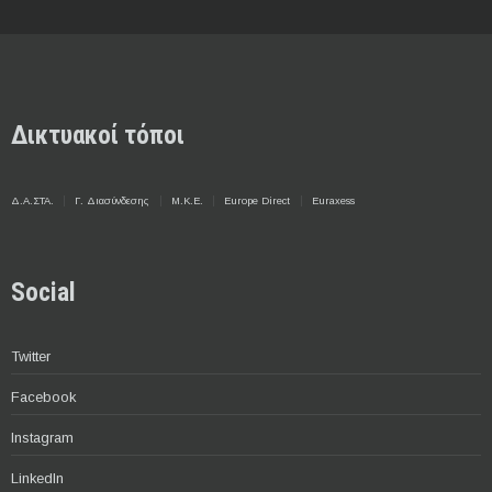
Δικτυακοί τόποι
Δ.Α.ΣΤΑ.
Γ. Διασύνδεσης
Μ.Κ.Ε.
Europe Direct
Euraxess
Social
Twitter
Facebook
Instagram
LinkedIn