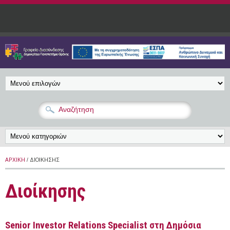
Παράκαμψη προς το κυρίως περιεχόμενο
ΑΡΧΙΚΉ
/ ΔΙΟΊΚΗΣΗΣ
Διοίκησης
Senior Investor Relations Specialist στη Δημόσια