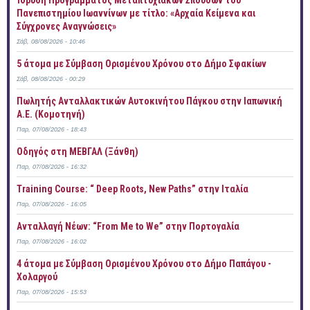
Ίδρυση Προγράμματος Μεταπτυχιακών Σπουδών του
Πανεπιστημίου Ιωαννίνων με τίτλο: «Αρχαία Κείμενα και
Σύγχρονες Αναγνώσεις»
Σάβ, 08/08/2026 - 10:46
5 άτομα με Σύμβαση Ορισμένου Χρόνου στο Δήμο Σφακίων
Σάβ, 08/08/2026 - 00:29
Πωλητής Ανταλλακτικών Αυτοκινήτου Πάγκου στην Ιαπωνική
Α.Ε. (Κομοτηνή)
Παρ, 07/08/2026 - 18:43
Οδηγός στη ΜΕΒΓΑΛ (Ξάνθη)
Παρ, 07/08/2026 - 16:32
Training Course: “ Deep Roots, New Paths” στην Ιταλία
Παρ, 07/08/2026 - 16:05
Ανταλλαγή Νέων: “From Me to We” στην Πορτογαλία
Παρ, 07/08/2026 - 16:02
4 άτομα με Σύμβαση Ορισμένου Χρόνου στο Δήμο Παπάγου -
Χολαργού
Παρ, 07/08/2026 - 15:53