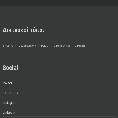
Δικτυακοί τόποι
Δ.Α.ΣΤΑ.
Γ. Διασύνδεσης
Μ.Κ.Ε.
Europe Direct
Euraxess
Social
Twitter
Facebook
Instagram
LinkedIn