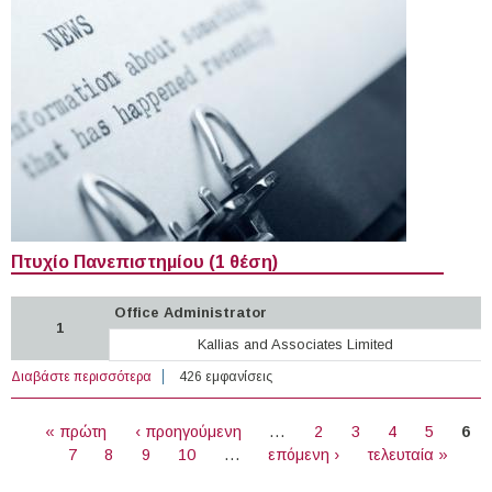
Πτυχίο Πανεπιστημίου (1 θέση)
Office Administrator
1
Kallias and Associates Limited
Διαβάστε περισσότερα
για 85 θέσεις εργασίας στον Ιδιωτικό Τομέα στην Κύπρο
426 εμφανίσεις
(09-06-2026)
ΣΕΛΊΔΕΣ
« πρώτη
‹ προηγούμενη
…
2
3
4
5
6
7
8
9
10
…
επόμενη ›
τελευταία »