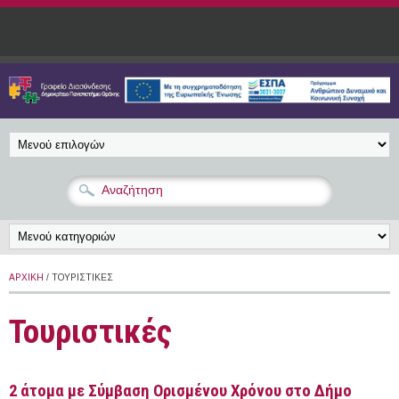
Παράκαμψη προς το κυρίως περιεχόμενο
ΑΡΧΙΚΉ
/ ΤΟΥΡΙΣΤΙΚΈΣ
Τουριστικές
2 άτομα με Σύμβαση Ορισμένου Χρόνου στο Δήμο