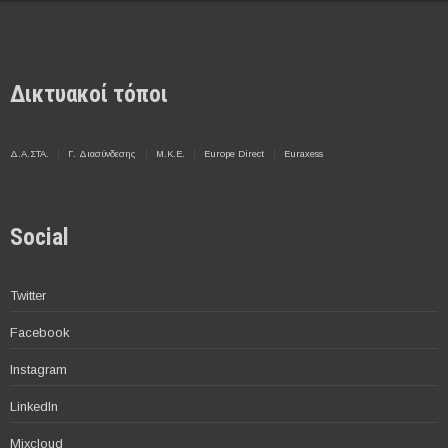
Δικτυακοί τόποι
Δ.Α.ΣΤΑ.
Γ. Διασύνδεσης
Μ.Κ.Ε.
Europe Direct
Euraxess
Social
Twitter
Facebook
Instagram
LinkedIn
Mixcloud