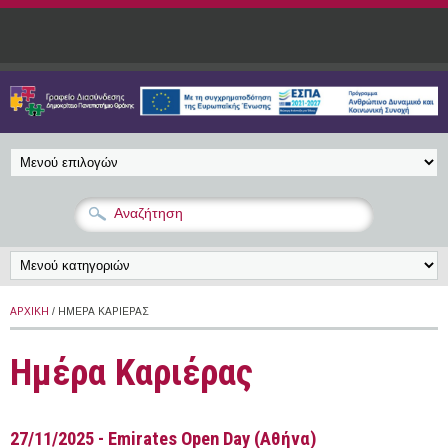
Παράκαμψη προς το κυρίως περιεχόμενο
ΑΡΧΙΚΉ
/ ΗΜΈΡΑ ΚΑΡΙΈΡΑΣ
Ημέρα Καριέρας
27/11/2025 - Emirates Open Day (Αθήνα)