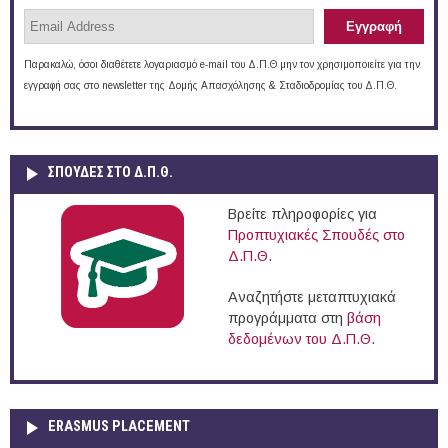
Παρακαλώ, όσοι διαθέτετε λογαριασμό e-mail του Δ.Π.Θ μην τον χρησιμοποιείτε για την
εγγραφή σας στο newsletter της Δομής Απασχόλησης & Σταδιοδρομίας του Δ.Π.Θ.
ΣΠΟΥΔΈΣ ΣΤΟ Δ.Π.Θ.
Βρείτε πληροφορίες για
Προπτυχιακές Σπουδές στο
Δ.Π.Θ.
Αναζητήστε μεταπτυχιακά
προγράμματα στη
βάση
δεδομένων του Δ.Π.Θ.
ERASMUS PLACEMENT