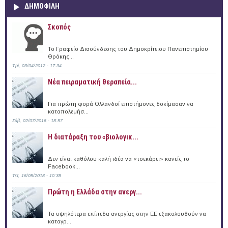
ΔΗΜΟΦΙΛΗ
Σκοπός
Το Γραφείο Διασύνδεσης του Δημοκρίτειου Πανεπιστημίου
Θράκης...
Τρί, 03/04/2012 - 17:34
Νέα πειραματική θεραπεία...
Για πρώτη φορά Ολλανδοί επιστήμονες δοκίμασαν να
καταπολεμήσ...
Σάβ, 02/07/2016 - 18:57
Η διατάραξη του «βιολογικ...
Δεν είναι καθόλου καλή ιδέα να «τσεκάρει» κανείς το
Facebook...
Τετ, 16/05/2018 - 10:38
Πρώτη η Ελλάδα στην ανεργ...
Τα υψηλότερα επίπεδα ανεργίας στην ΕΕ εξακολουθούν να
καταγρ...