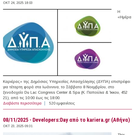
ΟΚΤ 24, 2025 18:03
Η
«Ημέρα
Καριέρας» της Δημόσιας Υπηρεσίας Απασχόλησης (ΔΥΠΑ) επιστρέφει
για τέταρτη φορά στα Ιωάννινα, το Σάββατο 8 Νοεμβρίου, στο
ξενοδοχείο Du Lac Congress Center & Spa (Κ. Παπούλια & Ίκκου, 452
21), από τις 10:00 έως τις 18:00.
Διαβάστε περισσότερα
για 08/11/2025 - 47η Ημέρα Καριέρας της Δημόσιας
520 εμφανίσεις
Υπηρεσίας Απασχόλησης (Ιωάννινα)
08/11/2025 - Developers:Day από το kariera.gr (Αθήνα)
ΟΚΤ 23, 2025 09:31
This