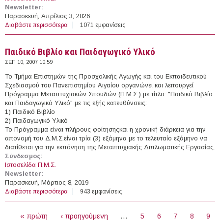
Newsletter:
Παρασκευή, Απρίλιος 3, 2026
Διαβάστε περισσότερα
για Στατιστική και Αναλογιστικά - Χρηματοοικονομικά
1071 εμφανίσεις
Μαθηματικά
Παιδικό Βιβλίο και Παιδαγωγικό Υλικό
ΣΕΠ 10, 2007 10:59
Το Τμήμα Επιστημών της Προσχολικής Αγωγής και του Εκπαιδευτικού
Σχεδιασμού του Πανεπιστημίου Αιγαίου οργανώνει και λειτουργεί
Πρόγραμμα Μεταπτυχιακών Σπουδών (Π.Μ.Σ.) με τίτλο: "Παιδικό Βιβλίο
και Παιδαγωγικό Υλικό" με τις εξής κατευθύνσεις:
1) Παιδικό Βιβλίο
2) Παιδαγωγικό Υλικό
Το Πρόγραμμα είναι πλήρους φοίτησηςκαι η χρονική διάρκεια για την
απονομή του Δ.Μ.Σ.είναι τρία (3) εξάμηνα με το τελευταίο εξάμηνο να
διατίθεται για την εκπόνηση της Μεταπτυχιακής Διπλωματικής Εργασίας.
Σύνδεσμος:
Ιστοσελίδα Π.Μ.Σ.
Newsletter:
Παρασκευή, Μάρτιος 8, 2019
Διαβάστε περισσότερα
για Παιδικό Βιβλίο και Παιδαγωγικό Υλικό
943 εμφανίσεις
ΣΕΛΊΔΕΣ
« πρώτη
‹ προηγούμενη
…
5
6
7
8
9