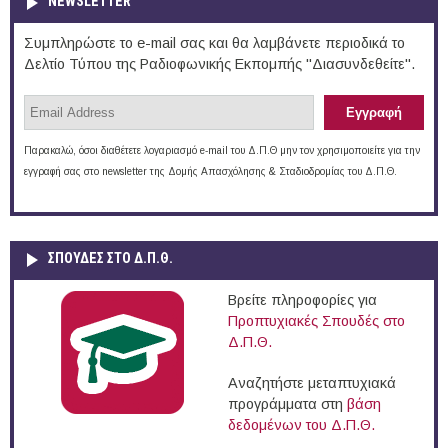
NEWSLETTER
Συμπληρώστε το e-mail σας και θα λαμβάνετε περιοδικά το
Δελτίο Τύπου της Ραδιοφωνικής Εκπομπής "Διασυνδεθείτε".
Παρακαλώ, όσοι διαθέτετε λογαριασμό e-mail του Δ.Π.Θ μην τον χρησιμοποιείτε για την
εγγραφή σας στο newsletter της Δομής Απασχόλησης & Σταδιοδρομίας του Δ.Π.Θ.
ΣΠΟΥΔΈΣ ΣΤΟ Δ.Π.Θ.
Βρείτε πληροφορίες για
Προπτυχιακές Σπουδές στο
Δ.Π.Θ.
Αναζητήστε μεταπτυχιακά
προγράμματα στη
βάση
δεδομένων του Δ.Π.Θ.