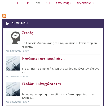
10
11
12
13
επόμενη ›
τελευταία »
ΔΗΜΟΦΙΛΗ
Σκοπός
Το Γραφείο Διασύνδεσης του Δημοκρίτειου Πανεπιστημίου
Θράκης...
Τρί, 03/04/2012 - 17:34
Η αυξημένη αρτηριακή πίεσ...
Η αυξημένη αρτηριακή πίεση της εγκύου αυξάνει τον κίνδυνο
εμ...
Τετ, 04/10/2017 - 10:18
Ελλάδα: Η μόνη χώρα στην...
Με αρνητικό πρόσημο κινήθηκε το κόστος εργασίας στην
Ελλάδα,...
Τρί, 17/12/2024 - 00:17