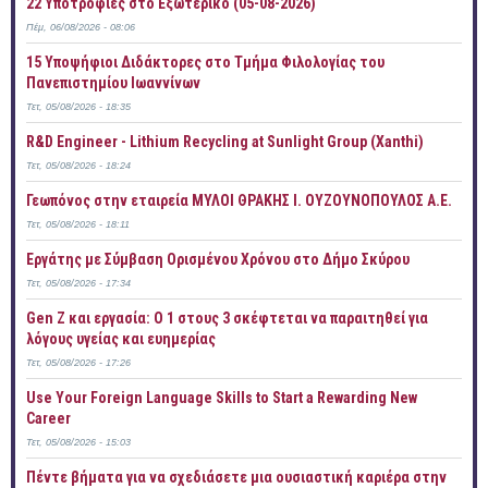
22 Υποτροφίες στο Εξωτερικό (05-08-2026)
Πέμ, 06/08/2026 - 08:06
15 Υποψήφιοι Διδάκτορες στο Τμήμα Φιλολογίας του
Πανεπιστημίου Ιωαννίνων
Τετ, 05/08/2026 - 18:35
R&D Engineer - Lithium Recycling at Sunlight Group (Xanthi)
Τετ, 05/08/2026 - 18:24
Γεωπόνος στην εταιρεία ΜΥΛΟΙ ΘΡΑΚΗΣ Ι. ΟΥΖΟΥΝΟΠΟΥΛΟΣ Α.Ε.
Τετ, 05/08/2026 - 18:11
Εργάτης με Σύμβαση Ορισμένου Χρόνου στο Δήμο Σκύρου
Τετ, 05/08/2026 - 17:34
Gen Z και εργασία: Ο 1 στους 3 σκέφτεται να παραιτηθεί για
λόγους υγείας και ευημερίας
Τετ, 05/08/2026 - 17:26
Use Your Foreign Language Skills to Start a Rewarding New
Career
Τετ, 05/08/2026 - 15:03
Πέντε βήματα για να σχεδιάσετε μια ουσιαστική καριέρα στην