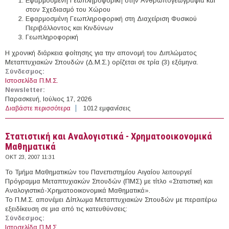
Εφαρμοσμένη Γεωπληροφορική στην Ανθρωπογεωγραφία και
στον Σχεδιασμό του Χώρου
Εφαρμοσμένη Γεωπληροφορική στη Διαχείριση Φυσικού
Περιβάλλοντος και Κινδύνων
Γεωπληροφορική
Η χρονική διάρκεια φοίτησης για την απονομή του Διπλώματος
Μεταπτυχιακών Σπουδών (Δ.Μ.Σ.) ορίζεται σε τρία (3) εξάμηνα.
Σύνδεσμος:
Ιστοσελίδα Π.Μ.Σ.
Newsletter:
Παρασκευή, Ιούλιος 17, 2026
Διαβάστε περισσότερα
για Γεωγραφία και Εφαρμοσμένη Γεωπληροφορική
1012 εμφανίσεις
Στατιστική και Αναλογιστικά - Χρηματοοικονομικά
Μαθηματικά
ΟΚΤ 23, 2007 11:31
To Τμήμα Μαθηματικών του Πανεπιστημίου Αιγαίου λειτουργεί
Πρόγραμμα Μεταπτυχιακών Σπουδών (ΠΜΣ) με τίτλο «Στατιστική και
Αναλογιστικά-Χρηματοοικονομικά Μαθηματικά».
Το Π.Μ.Σ. απονέμει Δίπλωμα Μεταπτυχιακών Σπουδών με περαιτέρω
εξειδίκευση σε μια από τις κατευθύνσεις:
Σύνδεσμος:
Ιστοσελίδα Π.Μ.Σ.