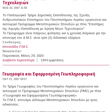
Τεχνολογιών
ΝΟΕ 02, 2007 11:55
Το Παιδαγωγικό Τμήμα Δημοτικής Εκπαίδευσης της Σχολής
Ανθρωπιστικών Επιστημών του Πανεπιστήμιου Αιγαίου οργανώνει και
λειτουργεί Πρόγραμμα Μεταπτυχιακών Σπουδών με τίτλο "Επιστήμες
της Αγωγής–Εκπαίδευση με Χρήση Νέων Τεχνολογιών".
Το Πρόγραμμα είναι πλήρους φοίτησης και η χρονική διάρκεια για την
απονομή του Δ.Μ.Σ. είναι τρία (3) διδακτικά εξάμηνα.
Σύνδεσμος:
Ιστοσελίδα Π.Μ.Σ.
Newsletter:
Παρασκευή, Μάιος 29, 2020
Διαβάστε περισσότερα
για Επιστήμες της Αγωγής - Εκπαίδευση με Χρήση Νέων
1994 εμφανίσεις
Τεχνολογιών
Γεωγραφία και Εφαρμοσμένη Γεωπληροφορική
ΟΚΤ 31, 2007 09:37
Το Τμήμα Γεωγραφίας του Πανεπιστημίου Αιγαίου οργανώνει και
λειτουργεί το Πρόγραμμα Μεταπτυχιακών Σπουδών (ΠΜΣ) με τίτλο
«Γεωγραφία και Εφαρμοσμένη Γεωπληροφορική».
Το Π.Μ.Σ. απονέμει Δίπλωμα Μεταπτυχιακών Σπουδών με τρεις
ειδικεύσεις: