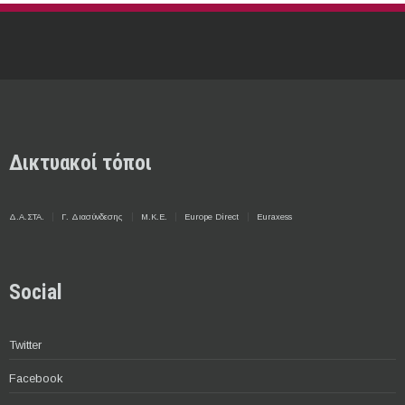
Δικτυακοί τόποι
Δ.Α.ΣΤΑ.
Γ. Διασύνδεσης
Μ.Κ.Ε.
Europe Direct
Euraxess
Social
Twitter
Facebook